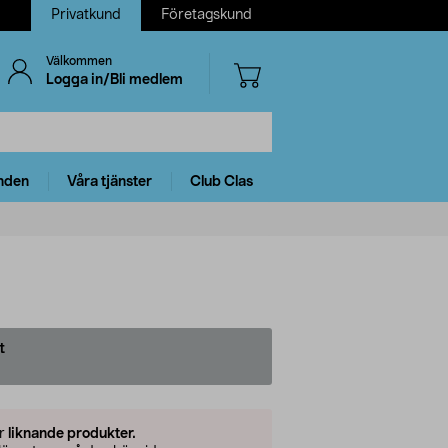
Privatkund
Företagskund
Välkommen
Logga in/Bli medlem
nden
Våra tjänster
Club Clas
t
er
liknande produkter.