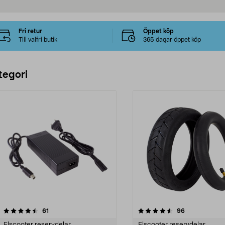
Fri retur
Öppet köp
Till valfri butik
365 dagar öppet köp
tegori
4.5 av 5 stjärnor
recensioner
4.5 av 5 stjärnor
recensioner
61
96
Elscooter reservdelar
Elscooter reservdelar