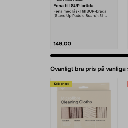
Fena till SUP-bräda
Fena med låskil till SUP-bräda
(Stand Up Paddle Board): 31-
974331-2059, E11 Pass...
149,00
Ovanligt bra pris på vanliga
Kolla priset