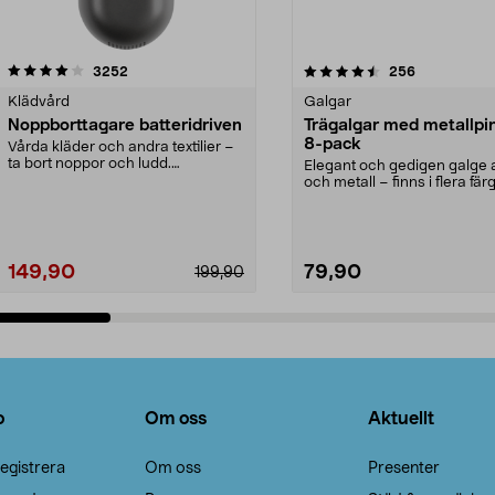
4.5av 5 stjärnor
recensioner
4.0av 5 stjärnor
recensioner
3252
256
Klädvård
Galgar
Noppborttagare batteridriven
Trägalgar med metallpi
8-pack
Vårda kläder och andra textilier –
ta bort noppor och ludd.
Elegant och gedigen galge a
Noppborttagaren fräs...
och metall – finns i flera färg
Galge med sv...
149,90
79,90
199,90
Lägg i varukorg
Lägg i varukorg
o
Om oss
Aktuellt
egistrera
Om oss
Presenter