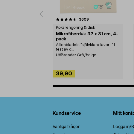
5av 5 stjärnor
4.0av 5 stjärnor
recensioner
3809
Köksrengöring & disk
Mikrofiberduk 32 x 31 cm, 4-
pack
Aftonbladets "självklara favorit” i
test av d...
Utförande:
Grå/beige
39,90
Lägg i varukorg
Sidfot
Kundservice
Mitt kont
Vanliga frågor
Logga in/R