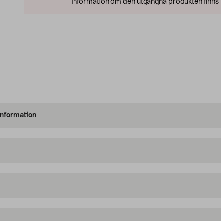
Information om den utgångna produkten finns l
information