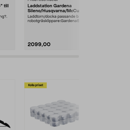
 till
Laddstation Gardena
Anslutningsk
Sileno/Husqvarna/McCulloch
12 V
ROB S/Flymo Easilife
ing?.
Laddtorn/docka passande bl.a.
Passande kyl
robotgräsklippare:GardenaSileno
W35Tropicool
Life Sileno CitySi...
olSelapDiaviam
2099,00
169,90
Kolla priset
Multibuy