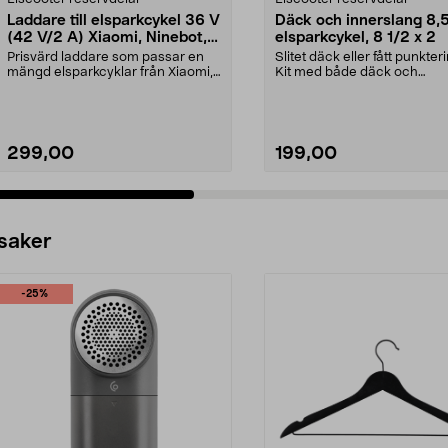
Laddare till elsparkcykel 36 V
Däck och innerslang 8,5"
(42 V/2 A) Xiaomi, Ninebot,
elsparkcykel, 8 1/2 x 2
E-Way m.fl.
Prisvärd laddare som passar en
Slitet däck eller fått punkter
mängd elsparkcyklar från Xiaomi,
Kit med både däck och
Ninebot och E-Wa...
innerslang. Luftdäck -...
299,00
199,00
 saker
-25%