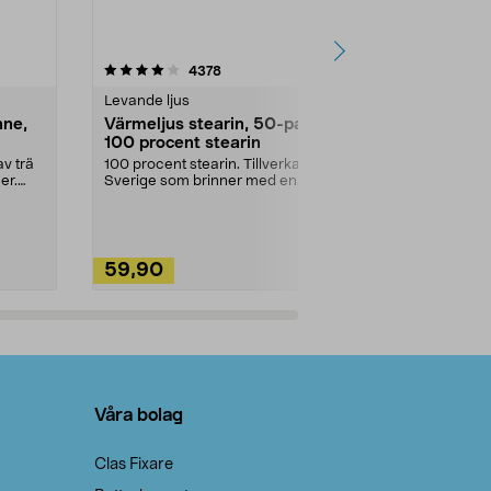
4.5av 5 stjärnor
recensioner
4.5
4378
2
Levande ljus
Rengöringsm
nne,
Värmeljus stearin, 50-pack,
Bikarbonat
100 procent stearin
Ett allsidigt 
städning och 
v trä
100 procent stearin. Tillverkade i
ute. Städa med
er.
Sverige som brinner med en
vacker och sotfri ...
59,90
49,90
Lägg i varukorg
Lägg
Våra bolag
Clas Fixare