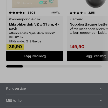
4.0av 5 stjärnor
recensioner
4.5av 5 stjärnor
recensio
3808
3251
(9,97/st)
Köksrengöring & disk
Klädvård
Mikrofiberduk 32 x 31 cm, 4-
Noppborttagare batter
pack
Vårda kläder och andra tex
ta bort noppor och ludd.
Aftonbladets "självklara favorit” i
Noppborttagaren fräs...
test av d...
Utförande:
Grå/beige
39,90
149,90
Lägg i varukorg
Lägg i varukorg
Sidfot
Kundservice
Mitt konto