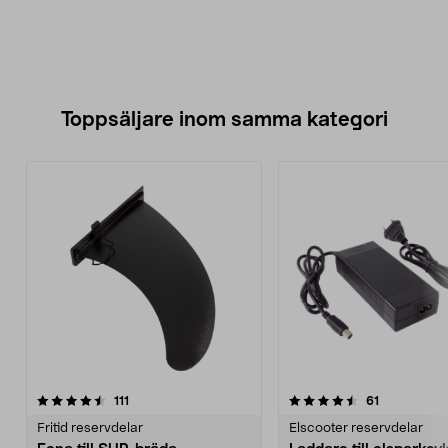
Toppsäljare inom samma kategori
4.5 av 5 stjärnor
recensioner
4.5 av 5 stjärnor
recensioner
111
61
Fritid reservdelar
Elscooter reservdelar