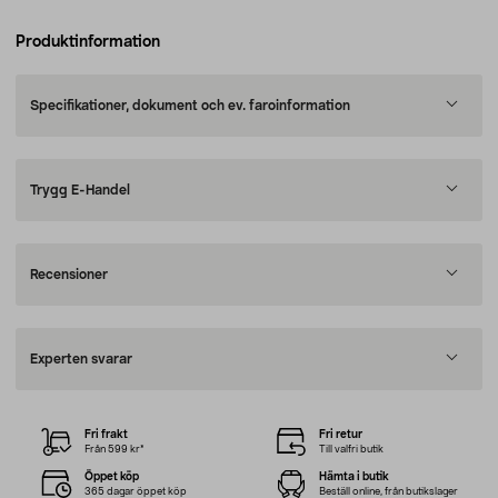
Produktinformation
Specifikationer, dokument och ev. faroinformation
Trygg E-Handel
Recensioner
Experten svarar
Fri frakt
Fri retur
Från 599 kr*
Till valfri butik
Öppet köp
Hämta i butik
365 dagar öppet köp
Beställ online, från butikslager