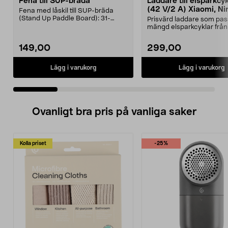
Fena till SUP-bräda
Laddare till elsparkcy
(42 V/2 A) Xiaomi, Ni
Fena med låskil till SUP-bräda
E-Way m.fl.
(Stand Up Paddle Board): 31-
Prisvärd laddare som pas
974331-2059, E11 Pass...
mängd elsparkcyklar från
Ninebot och E-Wa...
149,00
299,00
Lägg i varukorg
Lägg i varukorg
Ovanligt bra pris på vanliga saker
Kolla priset
-25%