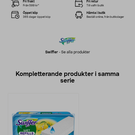
Fri frakt
Fri retur
Från 599 kr*
Till valfri butik
Öppet köp
Hämta i butik
365 dagar öppet köp
Beställ online, från butikslager
Swiffer
-
Se alla produkter
Kompletterande produkter i samma
serie