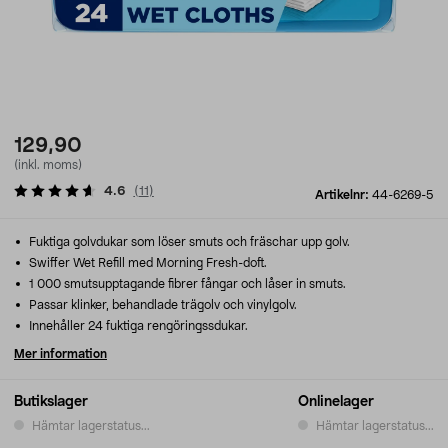
129,90
(inkl. moms)
4.6
(
11
)
Artikelnr:
44-6269-5
Fuktiga golvdukar som löser smuts och fräschar upp golv.
Swiffer Wet Refill med Morning Fresh-doft.
1 000 smutsupptagande fibrer fångar och låser in smuts.
Passar klinker, behandlade trägolv och vinylgolv.
Innehåller 24 fuktiga rengöringssdukar.
Mer information
Butikslager
Onlinelager
Hämtar lagerstatus...
Hämtar lagerstatus...