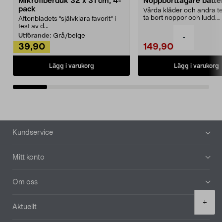
Mikrofiberduk 32 x 31 cm, 4-
Noppborttagare batter
pack
Vårda kläder och andra tex
ta bort noppor och ludd.
Aftonbladets "självklara favorit” i
Noppborttagaren fräs...
test av d...
Utförande:
Grå/beige
-
39,90
149,90
Lägg i varukorg
Lägg i varukorg
Sidfot
Kundservice
Mitt konto
Om oss
Product
+
Aktuellt
quantity