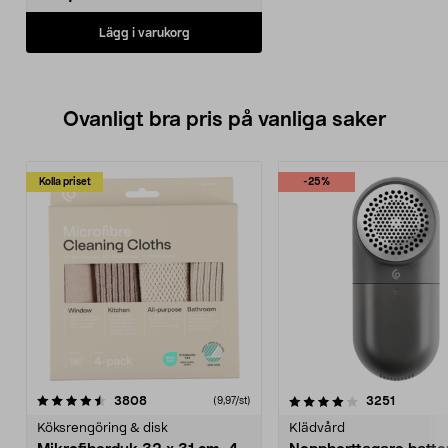
Lägg i varukorg
Ovanligt bra pris på vanliga saker
Kolla priset
-25%
4.0av 5 stjärnor
recensioner
4.5av 5 stjärnor
recensio
3808
3251
(9,97/st)
Köksrengöring & disk
Klädvård