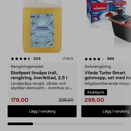
4.0 av 5 stjärnor
recensioner
4.5 av 5 stjärnor
recension
305
984
(71,60/l)
Rengöringsmedel
Golvrengöring
Ekotipset linsåpa trall,
Vileda Turbo Smart
rengöring, överfettad, 2,5 l
golvmopp, set med hi
urvridare
Linoljesåpa rengör, vårdar och
Högabsorberande mopp
skyddar skonsamt – inomhus och
pedalstyrd urvridare. Vil
Klubbpris
utomhus. Ekotipset...
Smart mopp med hink ...
299,00
179,00
229,00
Lägg i varukorg
Lägg i varukorg