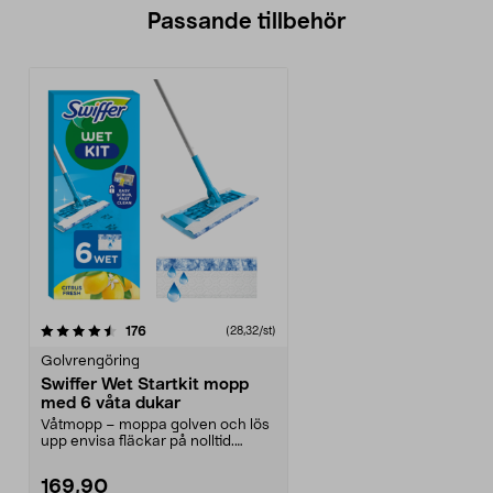
Passande tillbehör
recensioner
176
(28,32/st)
Golvrengöring
Swiffer Wet Startkit mopp
med 6 våta dukar
Våtmopp – moppa golven och lös
upp envisa fläckar på nolltid.
Swiffer Wet Startk...
169,90