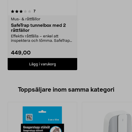
recensioner
7
Mus- & råttfällor
SafeTrap tunnelbox med 2
råttfällor
Effektiv råttfälla – enkel att
inspektera och tömma. SafeTrap
tunnelbox med 2 fä...
449,00
Lägg i varukorg
Toppsäljare inom samma kategori