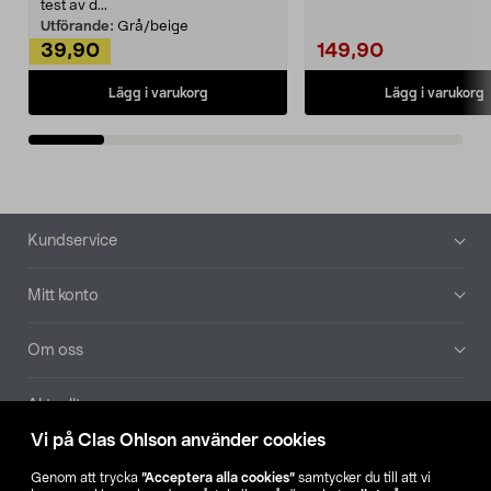
Noppborttagaren fräs...
test av d...
Utförande:
Grå/beige
39,90
149,90
Lägg i varukorg
Lägg i varukorg
Sidfot
Kundservice
Mitt konto
Om oss
Aktuellt
Vi på Clas Ohlson använder cookies
Våra bolag
Genom att trycka
”Acceptera alla cookies”
samtycker du till att vi