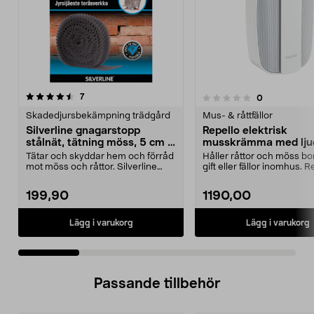
recensioner
3.5 av 5 stjärnor
7
recensioner
0
0.0 av 5 stjärnor
Skadedjursbekämpning trädgård
Mus- & råttfällor
Silverline gnagarstopp
Repello elektrisk
stålnät, tätning möss, 5 cm x
musskrämma med lju
10 m
Tätar och skyddar hem och förråd
Håller råttor och möss bo
mot möss och råttor. Silverline
gift eller fällor inomhus. R
gnagarstopp – f...
mus- och rå...
199,90
1190,00
Lägg i varukorg
Lägg i varukorg
Passande tillbehör