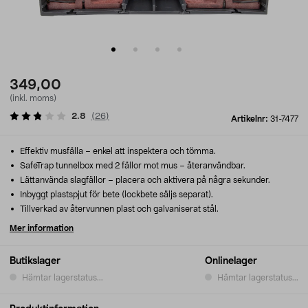
349,00
(inkl. moms)
2.8
(
26
)
Artikelnr:
31-7477
Effektiv musfälla – enkel att inspektera och tömma.
SafeTrap tunnelbox med 2 fällor mot mus – återanvändbar.
Lättanvända slagfällor – placera och aktivera på några sekunder.
Inbyggt plastspjut för bete (lockbete säljs separat).
Tillverkad av återvunnen plast och galvaniserat stål.
Mer information
Butikslager
Onlinelager
Hämtar lagerstatus...
Hämtar lagerstatus...