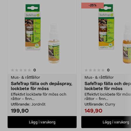
-25%
5.0av 5 stjärnor
recensioner
recensioner
0
0
0.0 av 5 stjärnor
Mus- & råttfällor
Mus- & råttfällor
SafeTrap fälla och depåspray,
SafeTrap fälla och de
lockbete för möss
lockbete för möss
Effektivt lockbete för möss och
Effektivt lockbete för mö
råttor – finn...
råttor – finn...
Utförande:
Jordnöt
Utförande:
Curry
199,90
149,90
Lägg i varukorg
Lägg i varukorg