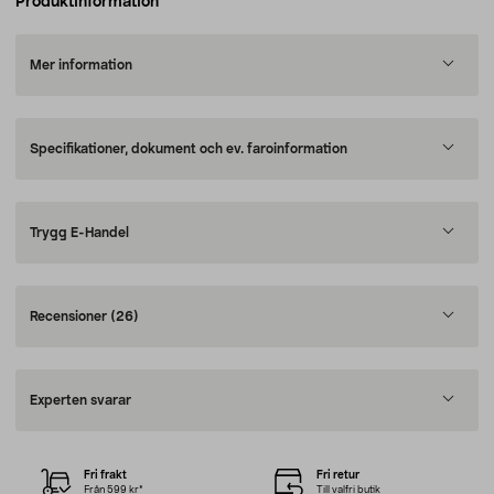
Produktinformation
Mer information
Specifikationer, dokument och ev. faroinformation
Trygg E-Handel
Recensioner
(26)
Experten svarar
Fri frakt
Fri retur
Från 599 kr*
Till valfri butik