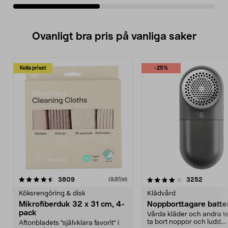
Ovanligt bra pris på vanliga saker
Kolla priset
-25%
4.0av 5 stjärnor
recensioner
4.5av 5 stjärnor
recensio
3809
3252
(9,97/st)
Köksrengöring & disk
Klädvård
Mikrofiberduk 32 x 31 cm, 4-
Noppborttagare batter
pack
Vårda kläder och andra tex
ta bort noppor och ludd.
Aftonbladets "självklara favorit” i