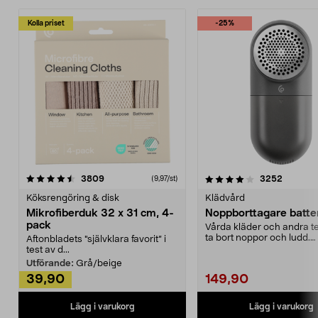
Kolla priset
-25%
4.0av 5 stjärnor
recensioner
4.5av 5 stjärnor
recensio
3809
3252
(9,97/st)
Köksrengöring & disk
Klädvård
Mikrofiberduk 32 x 31 cm, 4-
Noppborttagare batter
pack
Vårda kläder och andra tex
ta bort noppor och ludd.
Aftonbladets "självklara favorit” i
Noppborttagaren fräs...
test av d...
Utförande:
Grå/beige
39,90
149,90
Lägg i varukorg
Lägg i varukorg