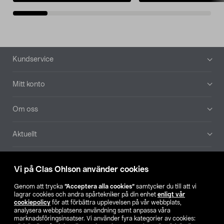
Sidfot
Kundservice
Mitt konto
Om oss
Aktuellt
Våra bolag
Vi på Clas Ohlson använder cookies
Hitta butik
Genom att trycka
”Acceptera alla cookies”
samtycker du till att vi
lagrar cookies och andra spårtekniker på din enhet
enligt vår
cookiepolicy
för att förbättra upplevelsen på vår webbplats,
SE
NO
FI
analysera webbplatsens användning samt anpassa våra
marknadsföringsinsatser. Vi använder fyra kategorier av cookies: