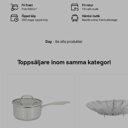
Fri frakt
Fri retur
Från 599 kr*
Till valfri butik
Öppet köp
Hämta i butik
365 dagar öppet köp
Beställ online, från butikslager
Day
-
Se alla produkter
Toppsäljare inom samma kategori