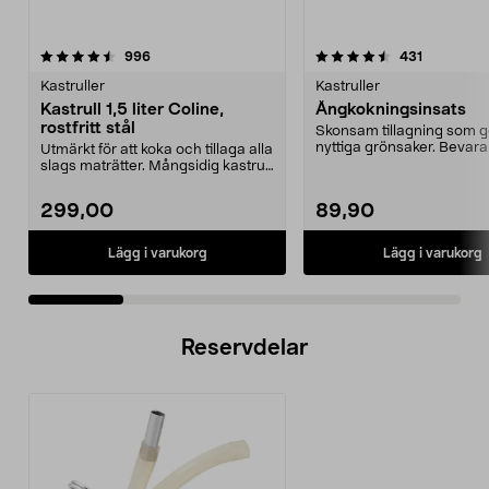
4.5 av 5 stjärnor
recensioner
4.5 av 5 stjärnor
recensione
996
431
Kastruller
Kastruller
Kastrull 1,5 liter Coline,
Ångkokningsinsats
rostfritt stål
Skonsam tillagning som g
nyttiga grönsaker. Bevara
Utmärkt för att koka och tillaga alla
vitaminer och smaker.
slags maträtter. Mångsidig kastrull
i rost...
299,00
89,90
Lägg i varukorg
Lägg i varukorg
Reservdelar