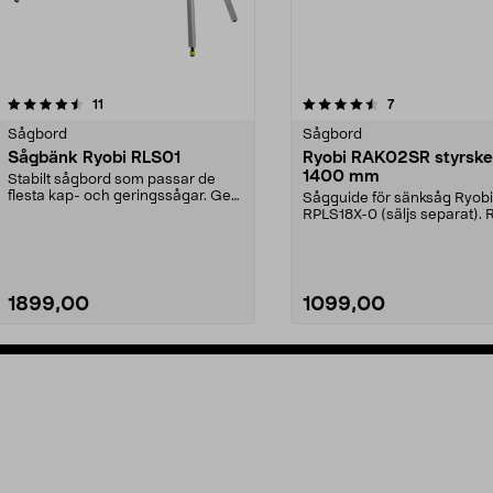
4.5 av 5 stjärnor
recensioner
recensioner
11
7
0.0 av 5 stjärnor
Sågbord
Sågbord
Sågbänk Ryobi RLS01
Ryobi RAK02SR styrsk
1400 mm
Stabilt sågbord som passar de
flesta kap- och geringssågar. Ger
Sågguide för sänksåg Ryobi
dig snabbt en be...
RPLS18X-0 (säljs separat). 
RAK02SR styrskena – ...
1899,00
1099,00