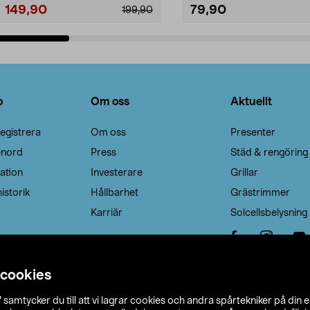
149,90
79,90
199,90
Lägg i varukorg
Lägg i varukorg
o
Om oss
Aktuellt
egistrera
Om oss
Presenter
enord
Press
Städ & rengöring
ation
Investerare
Grillar
istorik
Hållbarhet
Grästrimmer
Karriär
Solcellsbelysning
 cookies
”
samtycker du till att vi lagrar cookies och andra spårtekniker på din 