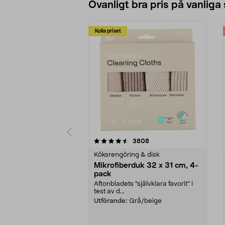
Ovanligt bra pris på vanliga
Kolla priset
5av 5 stjärnor
4.0av 5 stjärnor
recensioner
3808
Köksrengöring & disk
Mikrofiberduk 32 x 31 cm, 4-
pack
Aftonbladets "självklara favorit” i
test av d...
Utförande:
Grå/beige