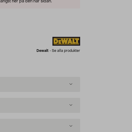
ängst ner på den här sidan.
Dewalt
-
Se alla produkter