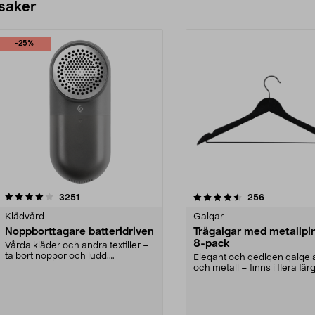
 saker
-25%
4.5av 5 stjärnor
recensioner
4.0av 5 stjärnor
recensioner
3251
256
Klädvård
Galgar
Noppborttagare batteridriven
Trägalgar med metallpi
8-pack
Vårda kläder och andra textilier –
ta bort noppor och ludd.
Elegant och gedigen galge a
Noppborttagaren fräs...
och metall – finns i flera färg
Galge med sv...