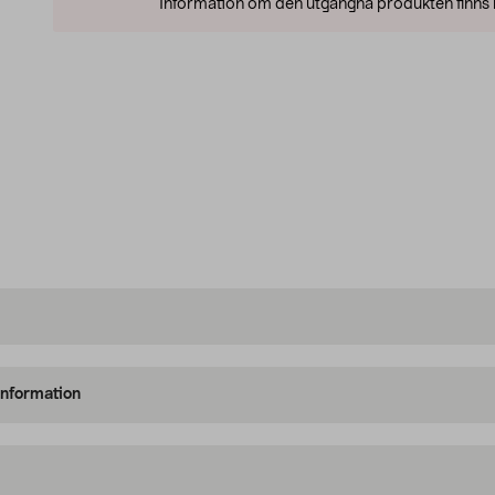
Information om den utgångna produkten finns l
information