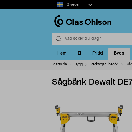
Select
Sweden
market
Hem
El
Fritid
Bygg
Startsida
Bygg
Verktygstillbehör
Såg
Sågbänk Dewalt DE