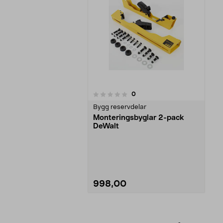
recensioner
0
0av 5 stjärnor
Bygg reservdelar
Monteringsbyglar 2-pack
DeWalt
998,00
Se varianter