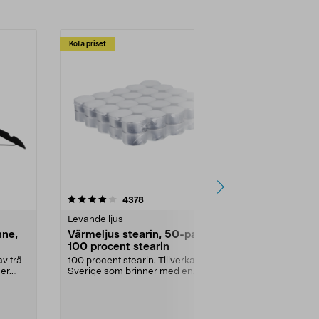
Kolla priset
Multibuy
4.5av 5 stjärnor
recensioner
4.5
4378
2
Levande ljus
Rengöringsm
nne,
Värmeljus stearin, 50-pack,
Bikarbonat
100 procent stearin
Ett allsidigt 
städning och 
v trä
100 procent stearin. Tillverkade i
ute. Städa med
er.
Sverige som brinner med en
vacker och sotfri ...