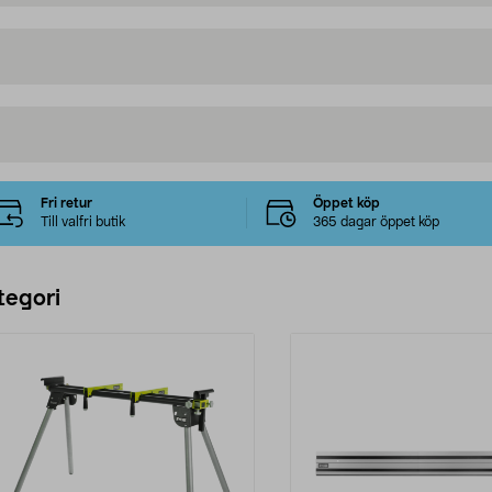
Fri retur
Öppet köp
Till valfri butik
365 dagar öppet köp
tegori