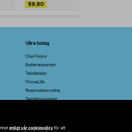
59,90
49,90
Lägg i varukorg
Lägg
Våra bolag
Clas Fixare
Batteriexperten
Teknikdelar
PhoneLife
Reservdelaronline
Teknikmagasinet
enhet
enligt vår cookiepolicy
för att