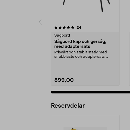
0 av 5 stjärnor
4.5 av 5 stjärnor
recensioner
24
Sågbord
Sågbord kap och gersåg,
med adaptersats
Prisvärt och stabilt stativ med
snabbfäste och adaptersats.
Hopfällbart sågbord ...
899,00
Reservdelar