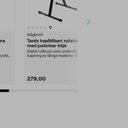
4.5 av 5 stjärnor
2
recensioner
0
Sågbord
Sågbord
ena
Tactix hopfällbart rullstöd
Sågbänk B
med justerbar höjd
Stabilt sågbo
flesta kap- o
Stabil rullbock som underlättar
Jobba i ergon
Ryobi
kapning av långa material. Tactix
rullstöd med j...
279,00
1749,00