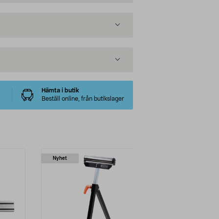
Hämta i butik
Beställ online, från butikslager
Nyhet