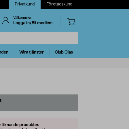
Privatkund
Företagskund
Välkommen
Logga in/Bli medlem
nden
Våra tjänster
Club Clas
t
er
liknande produkter.