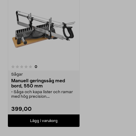
recensioner
0
Sågar
Manuell geringssåg med
bord, 550 mm
• Såga och kapa lister och ramar
med hög precision.
• Robust kapsåg för exakta vinklar
i 45 och 90 grader.
399,00
• Manuell gersåg med stabilt
sågbord för säkrare arbete.
• Kapbredd upp till 160 mm vid 90
Lägg i varukorg
grader vinkel.
• 1 x 550 x 45 mm sågblad ingår.