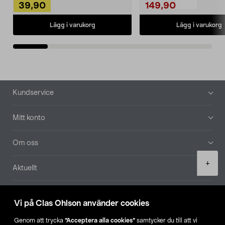
39,90
149,90
Lägg i varukorg
Lägg i varukorg
Sidfot
Kundservice
Mitt konto
Om oss
Product
+
Aktuellt
quantity
Våra bolag
Vi på Clas Ohlson använder cookies
Hitta butik
Genom att trycka
”Acceptera alla cookies”
samtycker du till att vi