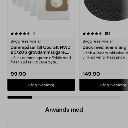
4.5 av 5 stjärnor
recensioner
5.0 av 5 stjärnor
recensione
4
155
Bygg reservdelar
Bygg reservdelar
Dammpåsar till Cocraft HWD
Däck med innerslang
20/20S grovdammsugare,
Däck 4-lagers inklusive 
5-pack
vinklad ventil. Passande
Håller dammsugaren effektiv med
luftgummihjul i dimen...
fräsch påse vid varje byte.
Dammsugarpåsar för C...
99,90
149,90
Lägg i varukorg
Lägg i varukorg
Används med