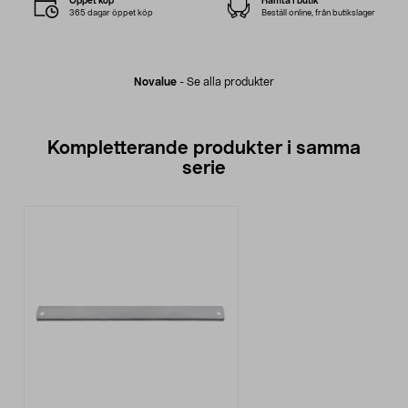
Öppet köp
Hämta i butik
365 dagar öppet köp
Beställ online, från butikslager
Novalue
-
Se alla produkter
Kompletterande produkter i samma
serie