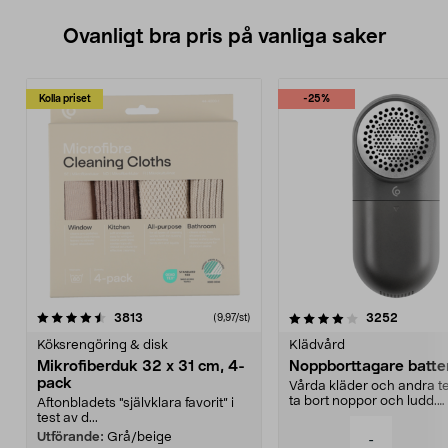
Ovanligt bra pris på vanliga saker
Kolla priset
-25%
4.0av 5 stjärnor
recensioner
4.5av 5 stjärnor
recensio
3813
3252
(9,97/st)
Köksrengöring & disk
Klädvård
Mikrofiberduk 32 x 31 cm, 4-
Noppborttagare batter
pack
Vårda kläder och andra tex
ta bort noppor och ludd.
Aftonbladets "självklara favorit” i
Noppborttagaren fräs...
test av d...
Utförande:
Grå/beige
-