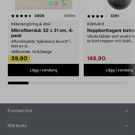
4.0av 5 stjärnor
recensioner
4.5av 5 stjärnor
recensio
3808
3251
(9,97/st)
Köksrengöring & disk
Klädvård
Mikrofiberduk 32 x 31 cm, 4-
Noppborttagare batter
pack
Vårda kläder och andra tex
ta bort noppor och ludd.
Aftonbladets "självklara favorit” i
Noppborttagaren fräs...
test av d...
Utförande:
Grå/beige
39,90
149,90
Lägg i varukorg
Lägg i varukorg
Sidfot
Kundservice
Mitt konto