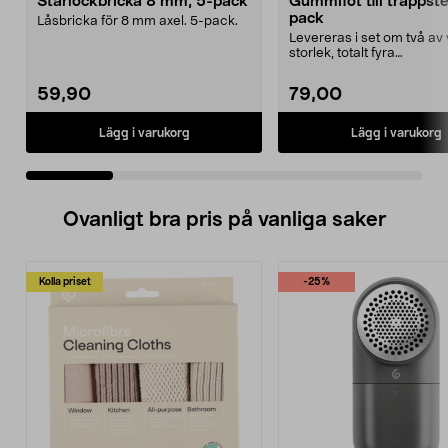
Starlockbricka 8 mm, 5-pack
Gummifot till trappst
pack
Låsbricka för 8 mm axel. 5-pack.
Levereras i set om två av 
storlek, totalt fyra
stycken.Innermåtten på de 
59,90
79,00
Lägg i varukorg
Lägg i varukorg
Ovanligt bra pris på vanliga saker
Kolla priset
-25%