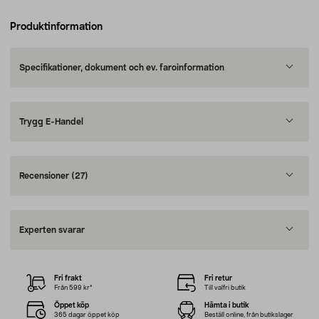
Produktinformation
Specifikationer, dokument och ev. faroinformation
Trygg E-Handel
Recensioner
(27)
Experten svarar
Fri frakt
Fri retur
Från 599 kr*
Till valfri butik
Öppet köp
Hämta i butik
365 dagar öppet köp
Beställ online, från butikslager