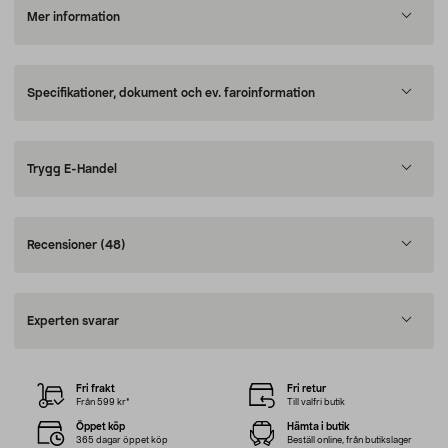
Mer information
Specifikationer, dokument och ev. faroinformation
Trygg E-Handel
Recensioner
(48)
Experten svarar
Fri frakt
Fri retur
Från 599 kr*
Till valfri butik
Öppet köp
Hämta i butik
365 dagar öppet köp
Beställ online, från butikslager