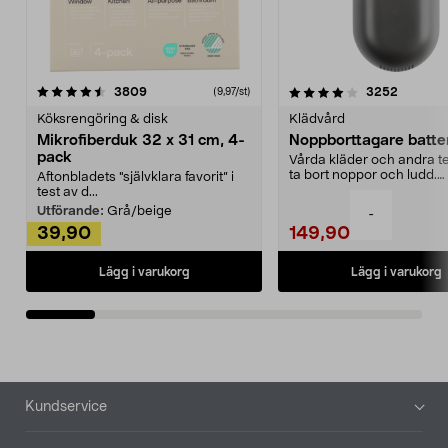
4.0av 5 stjärnor
recensioner
4.5av 5 stjärnor
recensio
3809
3252
(9,97/st)
Köksrengöring & disk
Klädvård
Mikrofiberduk 32 x 31 cm, 4-
Noppborttagare batter
pack
Vårda kläder och andra tex
ta bort noppor och ludd.
Aftonbladets "självklara favorit” i
Noppborttagaren fräs...
test av d...
Utförande:
Grå/beige
-
39,90
149,90
Lägg i varukorg
Lägg i varukorg
Sidfot
Kundservice