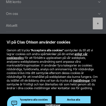
Mitt konto
Om oss
Product
+
Aktuellt
quantity
Våra bolag
Vi på Clas Ohlson använder cookies
Hitta butik
Genom att trycka
”Acceptera alla cookies”
samtycker du till att vi
lagrar cookies och andra spårtekniker på din enhet
enligt vår
cookiepolicy
för att förbättra upplevelsen på vår webbplats,
SE
NO
FI
analysera webbplatsens användning samt anpassa våra
marknadsföringsinsatser. Vi använder fyra kategorier av cookies:
nödvändiga, funktionella, analys och annonsering. För nödvändiga
cookies krävs inte ditt samtycke eftersom dessa cookies är
nödvändiga för att innehållet på webbplatsen ska kunna fungera. Om
du istället vill skräddarsy dina val kan du trycka på
inställningar
. Ditt
samtycke är frivilligt och kan återkallas när som helst genom att du
ändrar i dina cookie-inställningar eller kontaktar oss för guidning.
Köpvillkor
Privacy statement
Klubbvillkor
För företag
Ändra till priser exklusive moms
Acceptera alla cookies
Avvisa alla
Lägg i varukorg
(1)
Inställningar