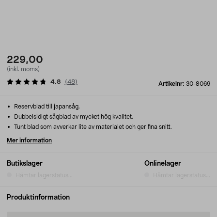
229,00
(inkl. moms)
4.8
(
48
)
Artikelnr:
30-8069
Reservblad till japansåg.
Dubbelsidigt sågblad av mycket hög kvalitet.
Tunt blad som avverkar lite av materialet och ger fina snitt.
Mer information
Butikslager
Onlinelager
Hämtar lagerstatus...
Hämtar lagerstatus...
Produktinformation