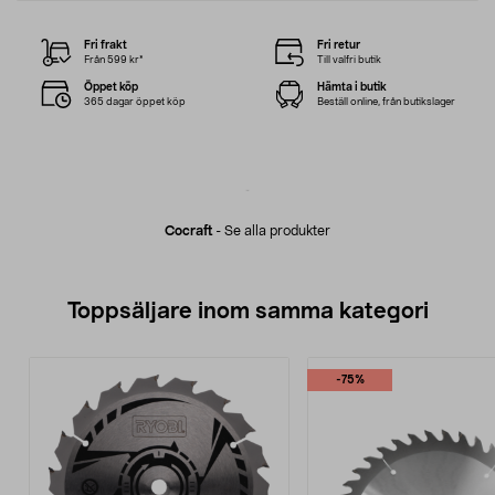
Fri frakt
Fri retur
Från 599 kr*
Till valfri butik
Öppet köp
Hämta i butik
365 dagar öppet köp
Beställ online, från butikslager
Cocraft
-
Se alla produkter
Toppsäljare inom samma kategori
-75%