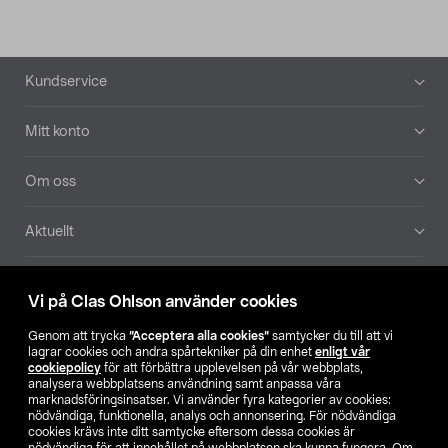
Sidfot
Kundservice
Mitt konto
Om oss
Aktuellt
Våra bolag
Vi på Clas Ohlson använder cookies
Hitta butik
Genom att trycka
”Acceptera alla cookies”
samtycker du till att vi
lagrar cookies och andra spårtekniker på din enhet
enligt vår
cookiepolicy
för att förbättra upplevelsen på vår webbplats,
SE
NO
FI
analysera webbplatsens användning samt anpassa våra
marknadsföringsinsatser. Vi använder fyra kategorier av cookies:
nödvändiga, funktionella, analys och annonsering. För nödvändiga
cookies krävs inte ditt samtycke eftersom dessa cookies är