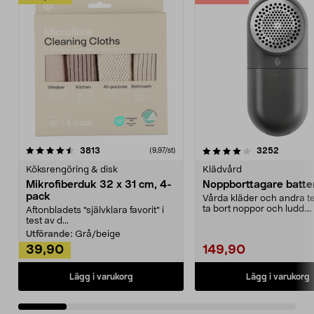
4.0av 5 stjärnor
recensioner
4.5av 5 stjärnor
recensio
3813
3252
(9,97/st)
Köksrengöring & disk
Klädvård
Mikrofiberduk 32 x 31 cm, 4-
Noppborttagare batter
pack
Vårda kläder och andra tex
ta bort noppor och ludd.
Aftonbladets "självklara favorit” i
Noppborttagaren fräs...
test av d...
Utförande:
Grå/beige
39,90
149,90
Lägg i varukorg
Lägg i varukorg