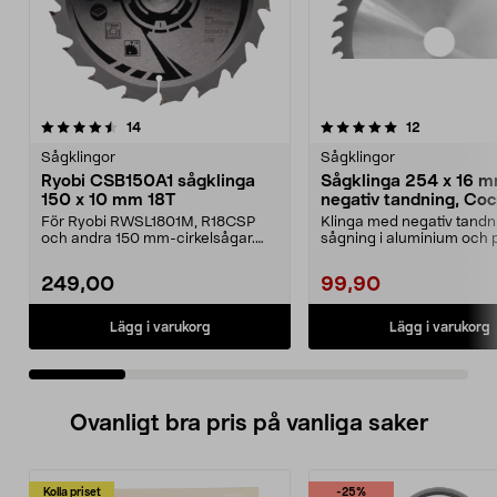
5.0 av 5 stjärnor
recensioner
5.0 av 5 stjärnor
recensioner
14
12
Sågklingor
Sågklingor
Ryobi CSB150A1 sågklinga
Sågklinga 254 x 16 
150 x 10 mm 18T
negativ tandning, Coc
För Ryobi RWSL1801M, R18CSP
Klinga med negativ tandni
och andra 150 mm-cirkelsågar.
sågning i aluminium och p
Ryobi CSB150A1 – sågar...
Klingan, passar t...
249,00
99,90
Lägg i varukorg
Lägg i varukorg
Ovanligt bra pris på vanliga saker
Kolla priset
-25%