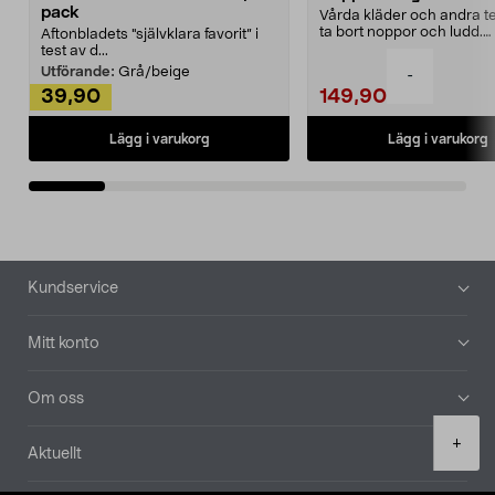
pack
Vårda kläder och andra tex
ta bort noppor och ludd.
Aftonbladets "självklara favorit” i
Noppborttagaren fräs...
test av d...
Utförande:
Grå/beige
-
39,90
149,90
Lägg i varukorg
Lägg i varukorg
Sidfot
Kundservice
Mitt konto
Om oss
Product
+
Aktuellt
quantity