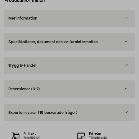
Produktinformation
Mer information
Specifikationer, dokument och ev. faroinformation
Trygg E-Handel
Recensioner
(317)
Experten svarar
(18 besvarade frågor)
Fri frakt
Fri retur
Från 599 kr*
Till valfri butik