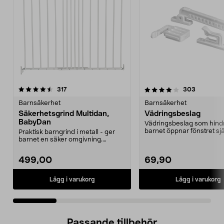
4.0 av 5 stjärnor
recensioner
3.5 av 5 stjärnor
recension
317
303
Barnsäkerhet
Barnsäkerhet
Säkerhetsgrind Multidan,
Vädringsbeslag
BabyDan
Vädringsbeslag som hindr
barnet öppnar fönstret sjä
Praktisk barngrind i metall - ger
Klassisk fönsterhak...
barnet en säker omgivning.
Trappgrind som är e...
499,00
69,90
Lägg i varukorg
Lägg i varukorg
Passande tillbehör