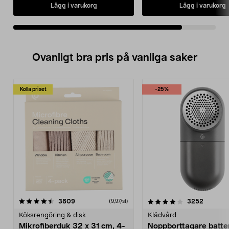
Lägg i varukorg
Lägg i varukorg
Ovanligt bra pris på vanliga saker
Kolla priset
-25%
4.0av 5 stjärnor
recensioner
4.5av 5 stjärnor
recensio
3809
3252
(9,97/st)
Köksrengöring & disk
Klädvård
Mikrofiberduk 32 x 31 cm, 4-
Noppborttagare batter