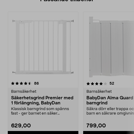
4.0av 5 stjärnor
recensioner
recensione
86
52
Barnsäkerhet
Barnsäkerhet
Säkerhetsgrind Premier med
BabyDan Alma Guard
1 förlängning, BabyDan
barngrind
Klassisk barngrind som spänns
Säkra dörr eller trappa o
fast - ger barnet en säker
barn en säkrare omgivning
omgivning. Dörrgrind me...
i svart och vit...
629,00
799,00