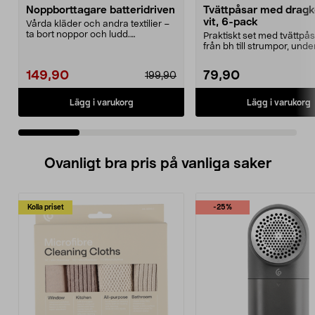
Noppborttagare batteridriven
Tvättpåsar med dragk
vit, 6-pack
Vårda kläder och andra textilier –
ta bort noppor och ludd.
Praktiskt set med tvättpåsa
Noppborttagaren fräs...
från bh till strumpor, und
och sko...
149,90
79,90
199,90
Lägg i varukorg
Lägg i varukorg
Ovanligt bra pris på vanliga saker
Kolla priset
-25%