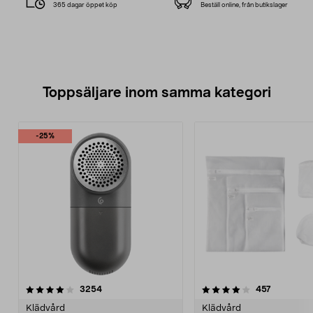
365 dagar öppet köp
Beställ online, från butikslager
Toppsäljare inom samma kategori
-25%
4.0 av 5 stjärnor
recensioner
4.5 av 5 stjärnor
recensione
3254
457
Klädvård
Klädvård