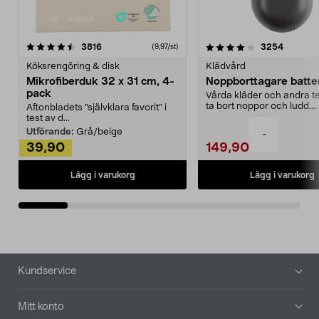
4.0av 5 stjärnor
recensioner
4.5av 5 stjärnor
recensio
3816
3254
(9,97/st)
Köksrengöring & disk
Klädvård
Mikrofiberduk 32 x 31 cm, 4-
Noppborttagare batter
pack
Vårda kläder och andra tex
ta bort noppor och ludd.
Aftonbladets "självklara favorit” i
Noppborttagaren fräs...
test av d...
Utförande:
Grå/beige
-
39,90
149,90
Lägg i varukorg
Lägg i varukorg
Sidfot
Kundservice
Mitt konto