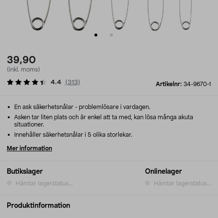
39,90
(inkl. moms)
4.4
(
313
)
Artikelnr:
34-9670-1
En ask säkerhetsnålar - problemlösare i vardagen.
Asken tar liten plats och är enkel att ta med, kan lösa många akuta
situationer.
Innehåller säkerhetsnålar i 5 olika storlekar.
Mer information
Butikslager
Onlinelager
Hämtar lagerstatus...
Hämtar lagerstatus...
Produktinformation