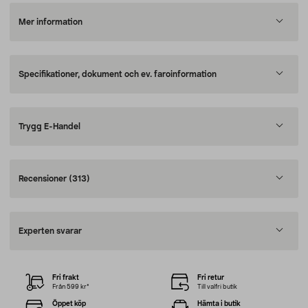
Mer information
Specifikationer, dokument och ev. faroinformation
Trygg E-Handel
Recensioner
(313)
Experten svarar
Fri frakt
Fri retur
Från 599 kr*
Till valfri butik
Öppet köp
Hämta i butik