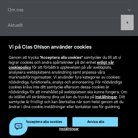
Om oss
Product
+
Aktuellt
quantity
Våra bolag
Vi på Clas Ohlson använder cookies
Hitta butik
Genom att trycka
”Acceptera alla cookies”
samtycker du till att vi
lagrar cookies och andra spårtekniker på din enhet
enligt vår
cookiepolicy
för att förbättra upplevelsen på vår webbplats,
SE
NO
FI
analysera webbplatsens användning samt anpassa våra
marknadsföringsinsatser. Vi använder fyra kategorier av cookies:
nödvändiga, funktionella, analys och annonsering. För nödvändiga
cookies krävs inte ditt samtycke eftersom dessa cookies är
nödvändiga för att innehållet på webbplatsen ska kunna fungera. Om
du istället vill skräddarsy dina val kan du trycka på
inställningar
. Ditt
samtycke är frivilligt och kan återkallas när som helst genom att du
ändrar i dina cookie-inställningar eller kontaktar oss för guidning.
Köpvillkor
Privacy statement
Klubbvillkor
För företag
Ändra till priser exklusive moms
Acceptera alla cookies
Avvisa alla
Lägg i varukorg
(1)
Inställningar