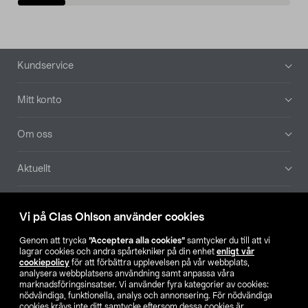
Sidfot
Kundservice
Mitt konto
Om oss
Aktuellt
Våra bolag
Vi på Clas Ohlson använder cookies
Hitta butik
Genom att trycka
”Acceptera alla cookies”
samtycker du till att vi
lagrar cookies och andra spårtekniker på din enhet
enligt vår
cookiepolicy
för att förbättra upplevelsen på vår webbplats,
SE
NO
FI
analysera webbplatsens användning samt anpassa våra
marknadsföringsinsatser. Vi använder fyra kategorier av cookies:
nödvändiga, funktionella, analys och annonsering. För nödvändiga
cookies krävs inte ditt samtycke eftersom dessa cookies är