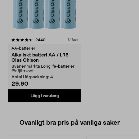
recensioner
2440
(7,47/st)
AA-batterier
Alkaliskt batteri AA / LR6
Clas Ohlson
Svanenmärkta Longlife-batterier
för fjärrkont...
Antal i förpackning:
4
29,90
Lägg i varukorg
Ovanligt bra pris på vanliga saker