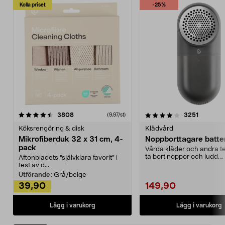
Kolla priset
-25%
4.0av 5 stjärnor
recensioner
4.5av 5 stjärnor
recensio
3808
3251
(9,97/st)
Köksrengöring & disk
Klädvård
Mikrofiberduk 32 x 31 cm, 4-
Noppborttagare batter
pack
Vårda kläder och andra tex
ta bort noppor och ludd.
Aftonbladets "självklara favorit” i
Noppborttagaren fräs...
test av d...
Utförande:
Grå/beige
39,90
149,90
Lägg i varukorg
Lägg i varukorg