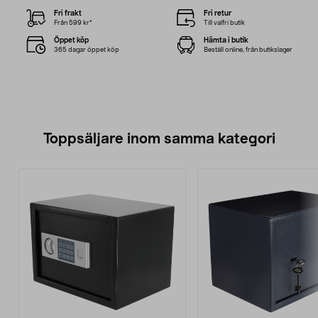
Fri frakt
Fri retur
Från 599 kr*
Till valfri butik
Öppet köp
Hämta i butik
365 dagar öppet köp
Beställ online, från butikslager
Toppsäljare inom samma kategori