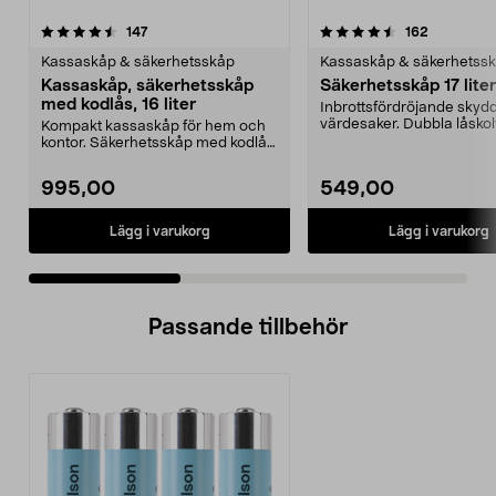
4.5 av 5 stjärnor
recensioner
4.5 av 5 stjärnor
recensione
147
162
Kassaskåp & säkerhetsskåp
Kassaskåp & säkerhetss
Kassaskåp, säkerhetsskåp
Säkerhetsskåp 17 liter
med kodlås, 16 liter
Inbrottsfördröjande skydd
värdesaker. Dubbla låskol
Kompakt kassaskåp för hem och
förankras i golv...
kontor. Säkerhetsskåp med kodlås
– stöldfördröjand...
995,00
549,00
Lägg i varukorg
Lägg i varukorg
Passande tillbehör