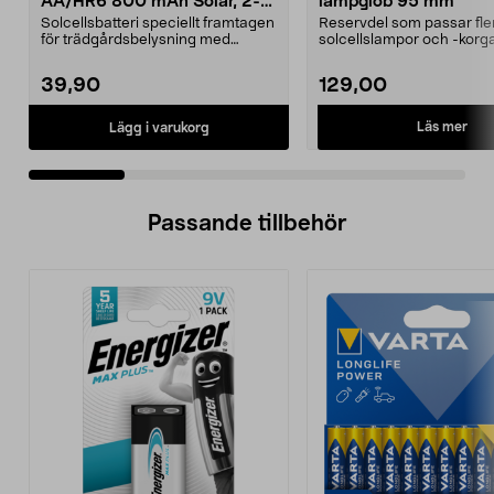
AA/HR6 800 mAh Solar, 2-
lampglob 95 mm
pack
Solcellsbatteri speciellt framtagen
Reservdel som passar fle
för trädgårdsbelysning med
solcellslampor och -korga
solceller och AA-...
Northlight. Solcell d...
39,90
129,00
Läs mer
Lägg i varukorg
Passande tillbehör