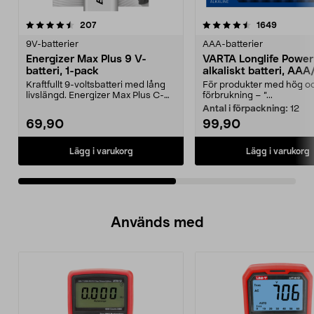
4.5av 5 stjärnor
recensioner
4.5av 5 stjärnor
recensio
207
1649
9V-batterier
AAA-batterier
Energizer Max Plus 9 V-
VARTA Longlife Power
batteri, 1-pack
alkaliskt batteri, AA
Kraftfullt 9-voltsbatteri med lång
För produkter med hög oc
livslängd. Energizer Max Plus C-
förbrukning – ”...
batterier – p...
Antal i förpackning:
12
69,90
99,90
Lägg i varukorg
Lägg i varukorg
Används med