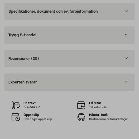
Specifikationer, dokument och ev. faroinformation
Trygg E-Handel
Recensioner
(28)
Experten svarar
Fri frakt
Fri retur
Från 599 kr*
Till valfri butik
Öppet köp
Hämta i butik
365 dagar öppet köp
Beställ online, från butikslager