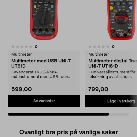
recensioner
recensioner
0
0
0.0 av 5 stjärnor
Multimeter
Multimeter
Multimeter med USB UNI-T
Multimeter digital Tr
UT61D
UNI-T UT161D
• Avancerat TRUE-RMS-
• Universalinstrument för
mätinstrument med USB- och
felsökning av all slags
RS232-anslutning.
el/elektronikutrustning.
• Visa och spara mätningar direkt
• Multimeter UNI-T UT161D
599,00
799,00
på din dator.
och exakt digital avläsnin
bakgrundsbelyst display.
• True RMS – mät växel- 
Se varianter
Lägg i varukorg
likspänning upp till 1000
• Mätning av ström, tempe
resistans, frekvens, puls
kapacitans samt berörings
spänningsdetektering.
• USB-anslutning – visa 
Ovanligt bra pris på vanliga saker
i realtid och spara dem di
datorn.