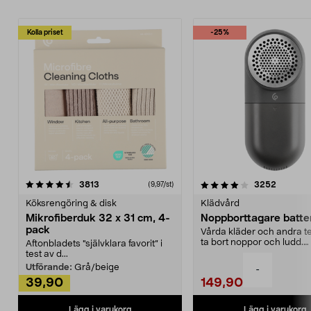
Kolla priset
-25%
4.0av 5 stjärnor
recensioner
4.5av 5 stjärnor
recensio
3813
3252
(9,97/st)
Köksrengöring & disk
Klädvård
Mikrofiberduk 32 x 31 cm, 4-
Noppborttagare batter
pack
Vårda kläder och andra tex
ta bort noppor och ludd.
Aftonbladets "självklara favorit” i
Noppborttagaren fräs...
test av d...
Utförande:
Grå/beige
-
39,90
149,90
Lägg i varukorg
Lägg i varukorg