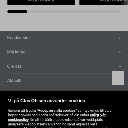
Sidfot
Kundservice
Mitt konto
Om oss
Product
+
Aktuellt
quantity
Våra bolag
Vi på Clas Ohlson använder cookies
Hitta butik
Genom att trycka
”Acceptera alla cookies”
samtycker du till att vi
lagrar cookies och andra spårtekniker på din enhet
enligt vår
cookiepolicy
för att förbättra upplevelsen på vår webbplats,
SE
NO
FI
analysera webbplatsens användning samt anpassa våra