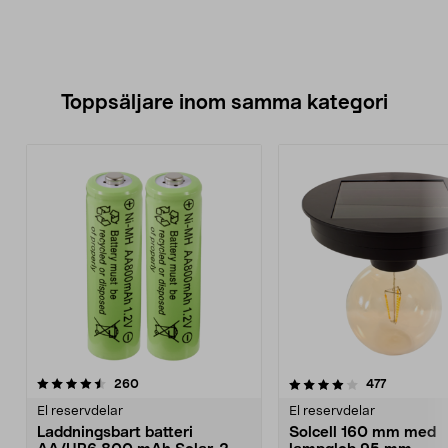
Toppsäljare inom samma kategori
4.0 av 5 stjärnor
recensioner
4.5 av 5 stjärnor
recensione
260
477
El reservdelar
El reservdelar
Laddningsbart batteri
Solcell 160 mm med