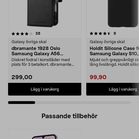
4.5 av 5 stjärnor
recensioner
4.0 av 5 stjärnor
recensioner
38
9
Galaxy övriga skal
Galaxy övriga skal
dbramante 1928 Oslo
Holdit Silicone Case f
Samsung Galaxy A56
Samsung Galaxy S10,
plånboksfodral
mobilskal
Diskret fodral i konstläder med
Mjukt och greppvänligt s
plats för 3 betalkort. dbramante
lång livslängd. Holdit silik
1928 Oslo – sla...
Samsung G...
299,00
99,90
Lägg i varukorg
Lägg i varukorg
Passande tillbehör