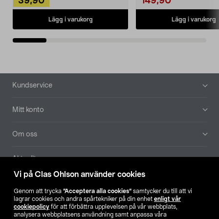
39,90
149,90
Lägg i varukorg
Lägg i varukorg
Sidfot
Kundservice
Mitt konto
Om oss
Aktuellt
Vi på Clas Ohlson använder cookies
Våra bolag
Genom att trycka
”Acceptera alla cookies”
samtycker du till att vi
lagrar cookies och andra spårtekniker på din enhet
enligt vår
Hitta butik
cookiepolicy
för att förbättra upplevelsen på vår webbplats,
analysera webbplatsens användning samt anpassa våra