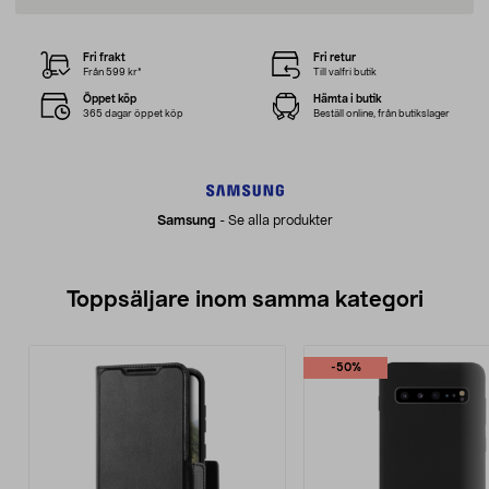
Fri frakt
Fri retur
Från 599 kr*
Till valfri butik
Öppet köp
Hämta i butik
365 dagar öppet köp
Beställ online, från butikslager
Samsung
-
Se alla produkter
Toppsäljare inom samma kategori
-50%