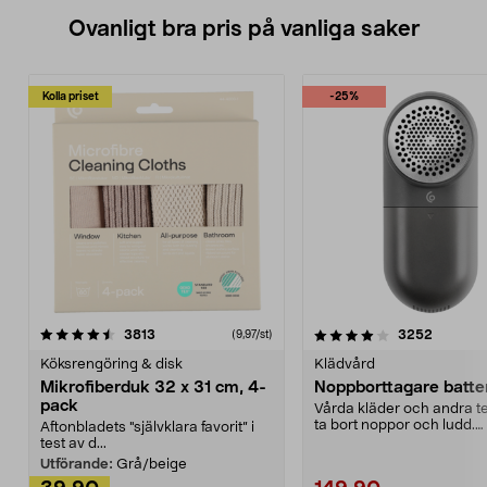
Ovanligt bra pris på vanliga saker
Kolla priset
-25%
4.0av 5 stjärnor
recensioner
4.5av 5 stjärnor
recensio
3813
3252
(9,97/st)
Köksrengöring & disk
Klädvård
Mikrofiberduk 32 x 31 cm, 4-
Noppborttagare batter
pack
Vårda kläder och andra tex
ta bort noppor och ludd.
Aftonbladets "självklara favorit” i
Noppborttagaren fräs...
test av d...
Utförande:
Grå/beige