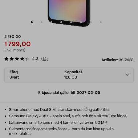
2 190,00
1 799,00
(inkl. moms)
4.3
(
14
)
Artikelnr:
39-2938
Select
Färg
Kapacitet
variant
Svart
128 GB
Erbjudandet gäller till
2027-02-05
Smartphone med Dual SIM, stor skärm och lång batteritid.
Samsung Galaxy A05s – spela spel, surfa och titta på YouTube länge.
Lättanvänd smartphone med 4 kameror, varav en 50 MP.
Sidmonterad fingeravtrycksläsare – bara du kan låsa upp din
mobiltelefon.