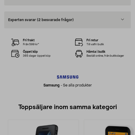
Experten svarar
(2 besvarade frågor)
Fri frakt
Fri retur
Från 599 kr*
Till valfri butik
Öppet köp
Hämta i butik
365 dagar öppet köp
Beställ online, från butikslager
Samsung
-
Se alla produkter
Toppsäljare inom samma kategori