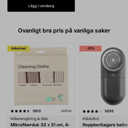
Lägg i varukorg
Ovanligt bra pris på vanliga saker
Kolla priset
-25%
4.0av 5 stjärnor
recensioner
4.5av 5 stjärnor
recensio
3813
3252
(9,97/st)
Köksrengöring & disk
Klädvård
Mikrofiberduk 32 x 31 cm, 4-
Noppborttagare batter