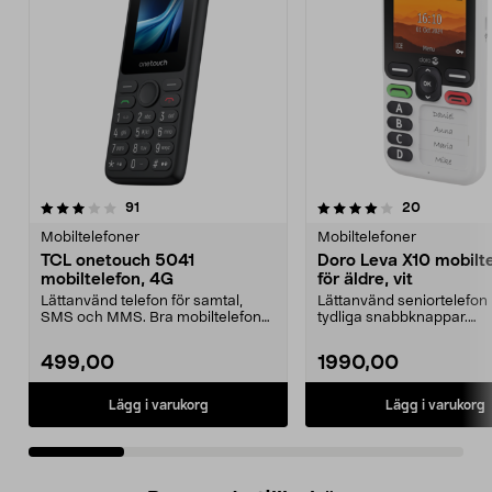
4.0 av 5 stjärnor
recensioner
recensione
91
20
0.0 av 5 stjärnor
Mobiltelefoner
Mobiltelefoner
TCL onetouch 5041
Doro Leva X10 mobilt
mobiltelefon, 4G
för äldre, vit
Lättanvänd telefon för samtal,
Lättanvänd seniortelefon
SMS och MMS. Bra mobiltelefon
tydliga snabbknappar.
för äldre – ligger ...
Mobiltelefon för äldre – tr..
499,00
1990,00
Lägg i varukorg
Lägg i varukorg