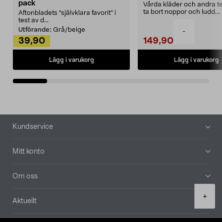
pack
Vårda kläder och andra tex
ta bort noppor och ludd.
Aftonbladets "självklara favorit” i
Noppborttagaren fräs...
test av d...
Utförande:
Grå/beige
-
39,90
149,90
Lägg i varukorg
Lägg i varukorg
Sidfot
Kundservice
Mitt konto
Om oss
Product
+
Aktuellt
quantity