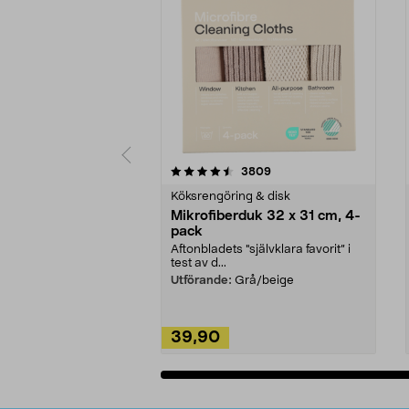
5av 5 stjärnor
4.0av 5 stjärnor
recensioner
3809
Köksrengöring & disk
Mikrofiberduk 32 x 31 cm, 4-
pack
Aftonbladets "självklara favorit” i
test av d...
Utförande:
Grå/beige
39,90
Lägg i varukorg