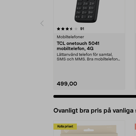
5 av 5 stjärnor
4.0 av 5 stjärnor
recensioner
91
Mobiltelefoner
TCL onetouch 5041
mobiltelefon, 4G
Lättanvänd telefon för samtal,
SMS och MMS. Bra mobiltelefon
för äldre – ligger ...
499,00
Ovanligt bra pris på vanliga
Kolla priset