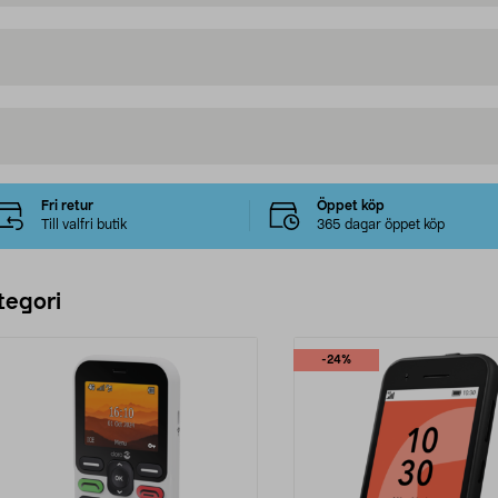
Fri retur
Öppet köp
Till valfri butik
365 dagar öppet köp
tegori
-24%