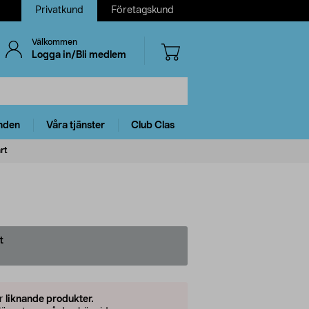
Privatkund
Företagskund
Välkommen
Logga in/Bli medlem
nden
Våra tjänster
Club Clas
rt
t
er
liknande produkter.