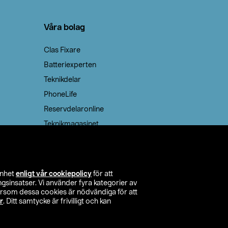
Våra bolag
Clas Fixare
Batteriexperten
Teknikdelar
PhoneLife
Reservdelaronline
Teknikmagasinet
enhet
enligt vår cookiepolicy
för att
insatser. Vi använder fyra kategorier av
tersom dessa cookies är nödvändiga för att
r
. Ditt samtycke är frivilligt och kan
itta butik