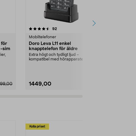
4.5 av 5 stjärnor
recensioner
4.0
92
2
Mobiltelefoner
Mobiltelefone
 för
Doro Leva L11 enkel
Doro Aurora
e-sim
knapptelefon för äldre
mobiltelefo
4GB/64GB
er,
Extra högt och tydligt ljud –
Enkel smartph
kompatibel med hörapparater
tydlig 5-tum
(HAC). Doro Leva L11, ...
Aurora A11 mob
1449,00
2990,00
699,00
Kolla priset
Multibuy