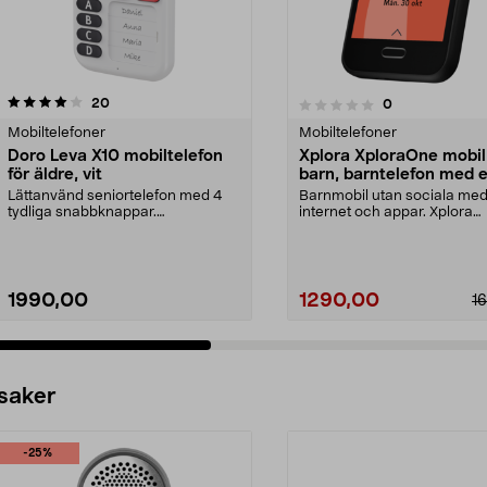
recensioner
4.5 av 5 stjärnor
20
recensioner
0
0.0 av 5 stjärnor
Mobiltelefoner
Mobiltelefoner
Doro Leva X10 mobiltelefon
Xplora XploraOne mobil
för äldre, vit
barn, barntelefon med 
Lättanvänd seniortelefon med 4
Barnmobil utan sociala medi
tydliga snabbknappar.
internet och appar. Xplora
Mobiltelefon för äldre – tr...
XploraOne mobil för ba...
1990,00
1290,00
1
 saker
-25%