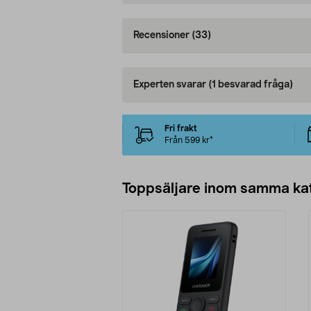
Recensioner
(33)
Experten svarar
(1 besvarad fråga)
Fri frakt
Från 599 kr*
Toppsäljare inom samma ka