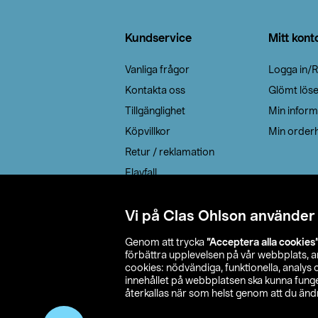
Sidfot
Kundservice
Mitt kont
Vanliga frågor
Logga in/R
Kontakta oss
Glömt lös
Tillgänglighet
Min inform
Köpvillkor
Min orderh
Retur / reklamation
Elavfall
Cookie policy
Leveransalternativ
Vi på Clas Ohlson använder
Genom att trycka
”Acceptera alla cookies
förbättra upplevelsen på vår webbplats, 
cookies: nödvändiga, funktionella, analys
innehållet på webbplatsen ska kunna funger
återkallas när som helst genom att du ändra
© 2026 Cla