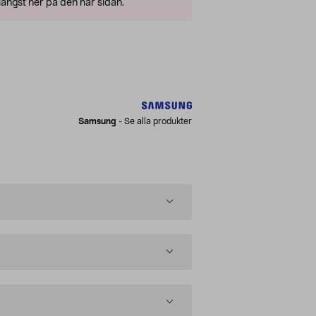
ängst ner på den här sidan.
Samsung
-
Se alla produkter