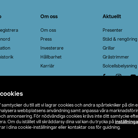
o
Om oss
Aktuellt
egistrera
Om oss
Presenter
enord
Press
Städ & rengöring
ation
Investerare
Grillar
istorik
Hållbarhet
Grästrimmer
Karriär
Solcellsbelysning
 cookies
”
samtycker du till att vi lagrar cookies och andra spårtekniker på din 
analysera webbplatsens användning samt anpassa våra marknadsförings
 och annonsering. För nödvändiga cookies krävs inte ditt samtycke ef
a. Om du istället vill skräddarsy dina val kan du trycka på
inställninga
r i dina cookie-inställningar eller kontaktar oss för guidning.
s Ohlson
Köpvillkor
Privacy statement
Klubbvillkor
H