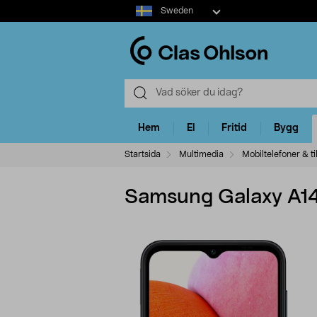
Select
Sweden
market
Hem
El
Fritid
Bygg
Startsida
Multimedia
Mobiltelefoner & ti
Samsung Galaxy A14