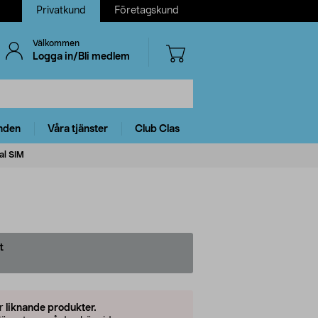
Privatkund
Företagskund
Välkommen
Logga in/Bli medlem
nden
Våra tjänster
Club Clas
al SIM
t
er
liknande produkter.