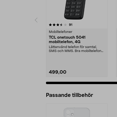
5 av 5 stjärnor
4.0 av 5 stjärnor
recensioner
91
Mobiltelefoner
TCL onetouch 5041
mobiltelefon, 4G
Lättanvänd telefon för samtal,
SMS och MMS. Bra mobiltelefon
för äldre – ligger ...
499,00
Passande tillbehör