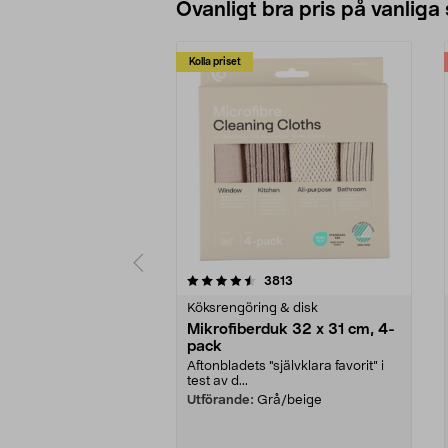
Ovanligt bra pris på vanliga
Kolla priset
5av 5 stjärnor
4.0av 5 stjärnor
recensioner
3813
Köksrengöring & disk
Mikrofiberduk 32 x 31 cm, 4-
pack
Aftonbladets "självklara favorit” i
test av d...
Utförande:
Grå/beige