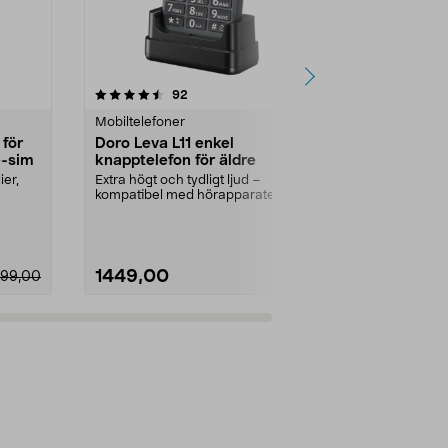
4.5 av 5 stjärnor
recensioner
4.0
92
2
Mobiltelefoner
Mobiltelefone
 för
Doro Leva L11 enkel
Doro Aurora
e-sim
knapptelefon för äldre
mobiltelefo
4GB/64GB
er,
Extra högt och tydligt ljud –
Enkel smartph
kompatibel med hörapparater
tydlig 5-tum
(HAC). Doro Leva L11, ...
Aurora A11 mob
1449,00
2990,00
699,00