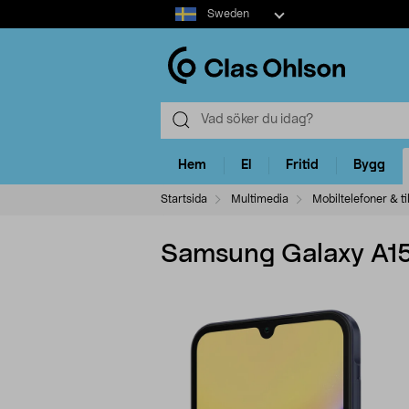
Select
Sweden
market
Hem
El
Fritid
Bygg
Startsida
Multimedia
Mobiltelefoner & ti
Samsung Galaxy A15