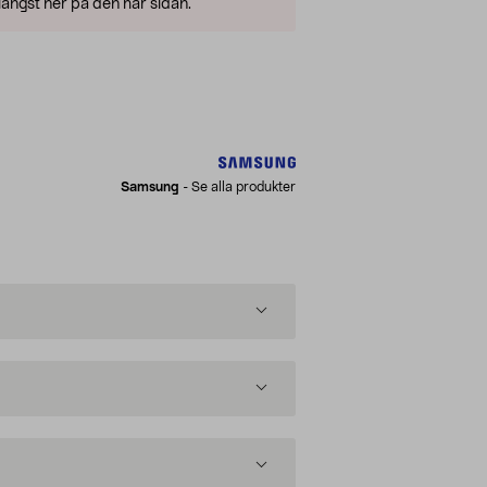
ängst ner på den här sidan.
Samsung
-
Se alla produkter