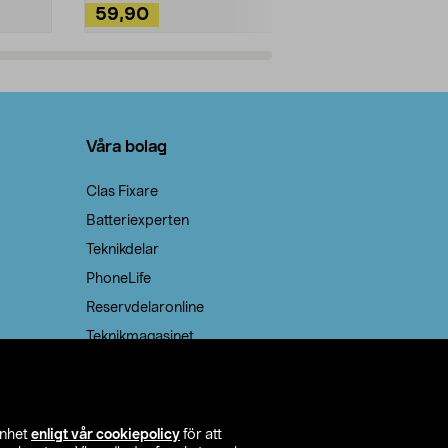
59,90
49,90
Lägg i varukorg
Lägg
Våra bolag
Clas Fixare
Batteriexperten
Teknikdelar
PhoneLife
Reservdelaronline
Teknikmagasinet
enhet
enligt vår cookiepolicy
för att