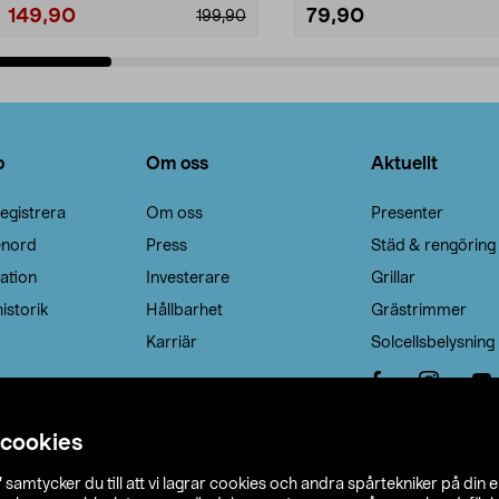
149,90
79,90
199,90
Lägg i varukorg
Lägg i varukorg
o
Om oss
Aktuellt
egistrera
Om oss
Presenter
enord
Press
Städ & rengöring
ation
Investerare
Grillar
istorik
Hållbarhet
Grästrimmer
Karriär
Solcellsbelysning
 cookies
”
samtycker du till att vi lagrar cookies och andra spårtekniker på din 