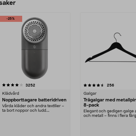
 saker
-25%
4.5av 5 stjärnor
recensioner
4.0av 5 stjärnor
recensioner
3252
256
Klädvård
Galgar
Noppborttagare batteridriven
Trägalgar med metallpi
8-pack
Vårda kläder och andra textilier –
ta bort noppor och ludd.
Elegant och gedigen galge a
Noppborttagaren fräs...
och metall – finns i flera färg
Galge med sv...