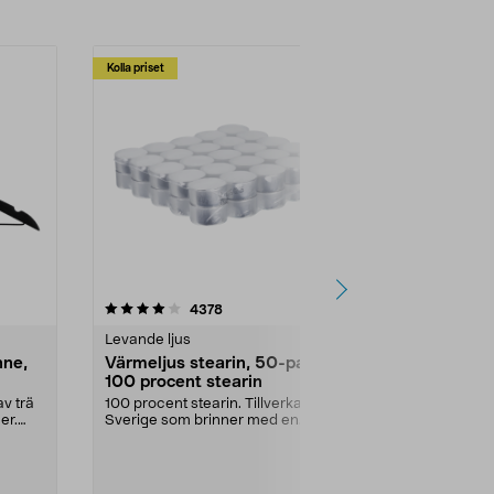
Kolla priset
Multibuy
4.5av 5 stjärnor
recensioner
4.5
4378
2
Levande ljus
Rengöringsm
nne,
Värmeljus stearin, 50-pack,
Bikarbonat
100 procent stearin
Ett allsidigt 
städning och 
v trä
100 procent stearin. Tillverkade i
ute. Städa med
er.
Sverige som brinner med en
vacker och sotfri ...