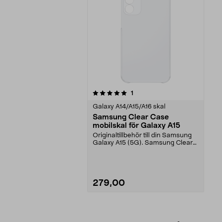
0av 5 stjärnor
recensioner
1
Galaxy A14/A15/A16 skal
Samsung Clear Case
mobilskal för Galaxy A15
Originaltillbehör till din Samsung
Galaxy A15 (5G). Samsung Clear
Case – transpa...
279,00
Lägg i varukorg