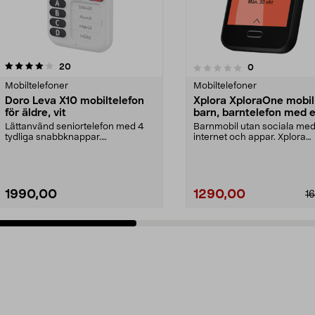
recensioner
4.5 av 5 stjärnor
20
recensioner
0
0.0 av 5 stjärnor
Mobiltelefoner
Mobiltelefoner
Doro Leva X10 mobiltelefon
Xplora XploraOne mobil
för äldre, vit
barn, barntelefon med 
Lättanvänd seniortelefon med 4
Barnmobil utan sociala medi
tydliga snabbknappar.
internet och appar. Xplora
Mobiltelefon för äldre – tr...
XploraOne mobil för ba...
1990,00
1290,00
1