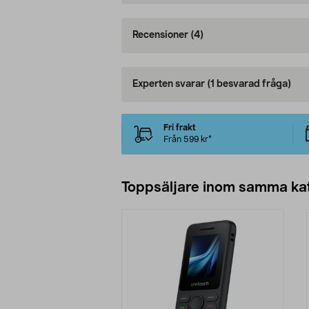
Recensioner
(4)
Experten svarar
(1 besvarad fråga)
Fri frakt
Från 599 kr*
Toppsäljare inom samma ka