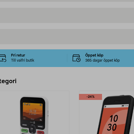
Fri retur
Öppet köp
Till valfri butik
365 dagar öppet köp
tegori
-24%