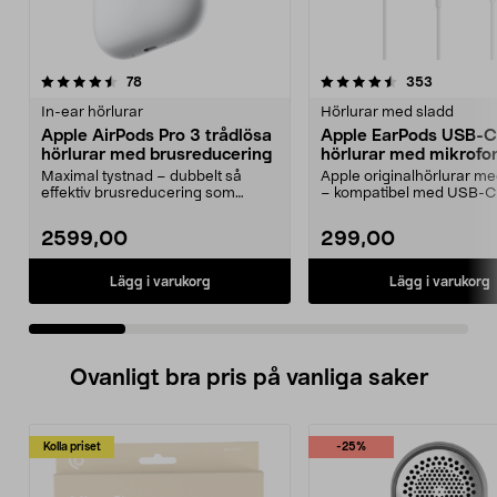
4.5 av 5 stjärnor
recensioner
4.5 av 5 stjärnor
recension
78
353
In-ear hörlurar
Hörlurar med sladd
Apple AirPods Pro 3 trådlösa
Apple EarPods USB-C
hörlurar med brusreducering
hörlurar med mikrofo
Maximal tystnad – dubbelt så
Apple originalhörlurar 
effektiv brusreducering som
– kompatibel med USB-C
föregångaren. Apple Air...
med iOS 10 eller...
2599,00
299,00
Lägg i varukorg
Lägg i varukorg
Ovanligt bra pris på vanliga saker
Kolla priset
-25%