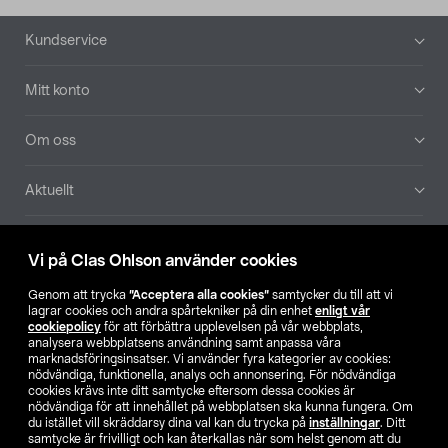
Sidfot
Kundservice
Mitt konto
Om oss
Aktuellt
Våra bolag
Vi på Clas Ohlson använder cookies
Hitta butik
Genom att trycka
”Acceptera alla cookies”
samtycker du till att vi
lagrar cookies och andra spårtekniker på din enhet
enligt vår
cookiepolicy
för att förbättra upplevelsen på vår webbplats,
SE
NO
FI
analysera webbplatsens användning samt anpassa våra
marknadsföringsinsatser. Vi använder fyra kategorier av cookies:
nödvändiga, funktionella, analys och annonsering. För nödvändiga
cookies krävs inte ditt samtycke eftersom dessa cookies är
nödvändiga för att innehållet på webbplatsen ska kunna fungera. Om
du istället vill skräddarsy dina val kan du trycka på
inställningar
. Ditt
samtycke är frivilligt och kan återkallas när som helst genom att du