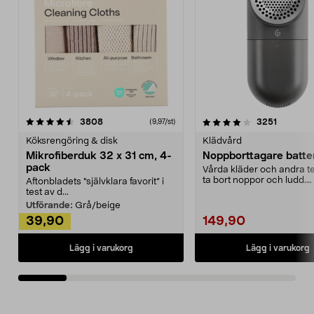
4.0av 5 stjärnor
recensioner
4.5av 5 stjärnor
recensio
3808
3251
(9,97/st)
Köksrengöring & disk
Klädvård
Mikrofiberduk 32 x 31 cm, 4-
Noppborttagare batter
pack
Vårda kläder och andra tex
ta bort noppor och ludd.
Aftonbladets "självklara favorit” i
Noppborttagaren fräs...
test av d...
Utförande:
Grå/beige
39,90
149,90
Lägg i varukorg
Lägg i varukorg