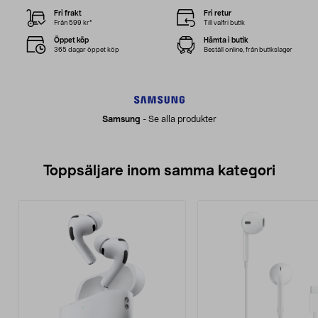
Fri frakt
Fri retur
Från 599 kr*
Till valfri butik
Öppet köp
Hämta i butik
365 dagar öppet köp
Beställ online, från butikslager
Samsung
-
Se alla produkter
Toppsäljare inom samma kategori