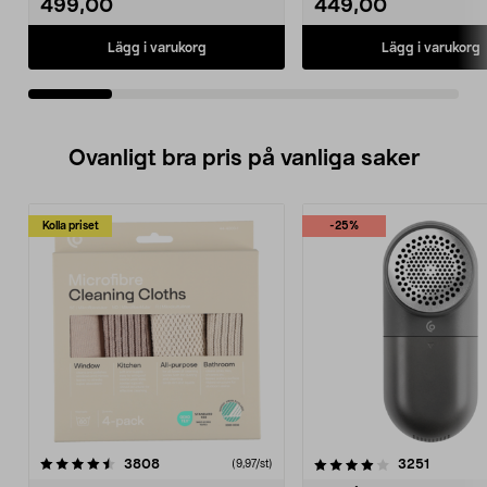
499,00
449,00
Lägg i varukorg
Lägg i varukorg
Ovanligt bra pris på vanliga saker
Kolla priset
-25%
4.0av 5 stjärnor
recensioner
4.5av 5 stjärnor
recensio
3808
3251
(9,97/st)