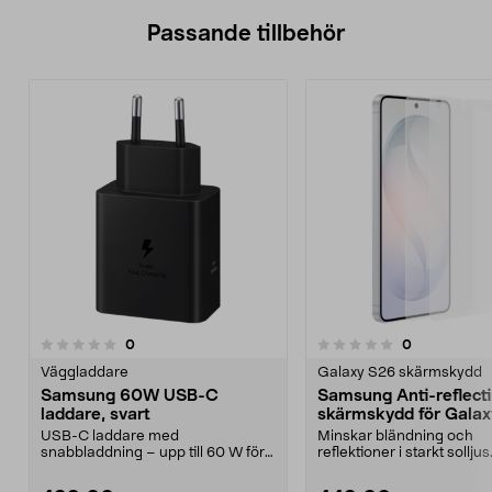
Passande tillbehör
recensioner
recensioner
0
0
0.0 av 5 stjärnor
0.0 av 5 stjärnor
Väggladdare
Galaxy S26 skärmskydd
Samsung 60W USB-C
Samsung Anti-reflecti
laddare, svart
skärmskydd för Gala
USB-C laddare med
Minskar bländning och
snabbladdning – upp till 60 W för
reflektioner i starkt solljus
mobil, surfplatta och laptop...
Samsung Anti-reflecting Fi