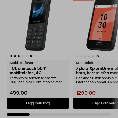
recensioner
4.0 av 5 stjärnor
91
recensioner
0
0.0 av 5 stjärnor
Mobiltelefoner
Mobiltelefoner
TCL onetouch 5041
Xplora XploraOne mobi
mobiltelefon, 4G
barn, barntelefon me
Lättanvänd telefon för samtal,
Barnmobil utan sociala m
SMS och MMS. Bra mobiltelefon
internet och appar. Xplor
för äldre – ligger ...
XploraOne mobil för ba...
499,00
1290,00
Lägg i varukorg
Lägg i varukorg