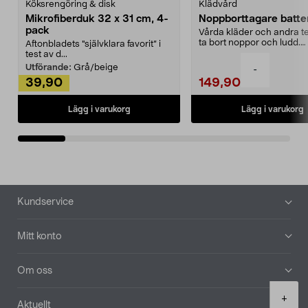
Köksrengöring & disk
Klädvård
Mikrofiberduk 32 x 31 cm, 4-
Noppborttagare batter
pack
Vårda kläder och andra tex
ta bort noppor och ludd.
Aftonbladets "självklara favorit” i
Noppborttagaren fräs...
test av d...
Utförande:
Grå/beige
-
39,90
149,90
Lägg i varukorg
Lägg i varukorg
Sidfot
Kundservice
Mitt konto
Om oss
Product
+
Aktuellt
quantity