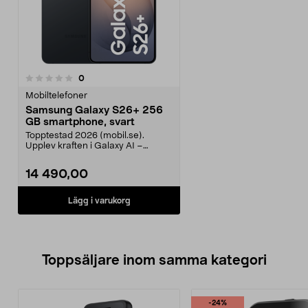
recensioner
0
Mobiltelefoner
Samsung Galaxy S26+ 256
GB smartphone, svart
Topptestad 2026 (mobil.se).
Upplev kraften i Galaxy AI –
planera, skapa och arbe...
14 490,00
Lägg i varukorg
Toppsäljare inom samma kategori
-24%