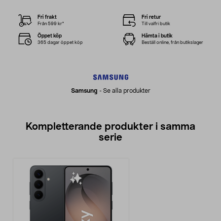
Fri frakt
Fri retur
Från 599 kr*
Till valfri butik
Öppet köp
Hämta i butik
365 dagar öppet köp
Beställ online, från butikslager
Samsung
-
Se alla produkter
Kompletterande produkter i samma
serie