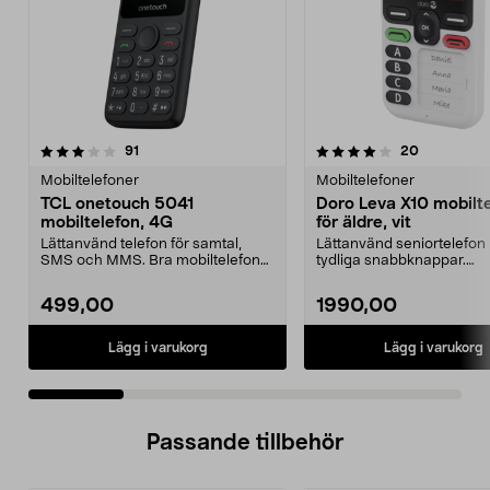
4.0 av 5 stjärnor
recensioner
recensione
91
20
0.0 av 5 stjärnor
Mobiltelefoner
Mobiltelefoner
TCL onetouch 5041
Doro Leva X10 mobilt
mobiltelefon, 4G
för äldre, vit
Lättanvänd telefon för samtal,
Lättanvänd seniortelefon
SMS och MMS. Bra mobiltelefon
tydliga snabbknappar.
för äldre – ligger ...
Mobiltelefon för äldre – tr..
499,00
1990,00
Lägg i varukorg
Lägg i varukorg
Passande tillbehör