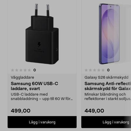
recensioner
recensioner
0
0
0.0 av 5 stjärnor
0.0 av 5 stjärnor
Väggladdare
Galaxy S26 skärmskydd
Samsung 60W USB-C
Samsung Anti-reflecti
laddare, svart
skärmskydd för Gala
USB-C laddare med
Minskar bländning och
snabbladdning – upp till 60 W för
reflektioner i starkt solljus
mobil, surfplatta och laptop...
Samsung Anti-reflecting Fi
499,00
449,00
Lägg i varukorg
Lägg i varukorg