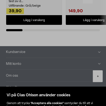
Noppborttagaren fräs...
test av d...
Utförande:
Grå/beige
39,90
149,90
Lägg i varukorg
Lägg i varukorg
Sidfot
Kundservice
Mitt konto
Product
Om oss
+
quantity
Aktuellt
Vi på Clas Ohlson använder cookies
Våra bolag
Genom att trycka
”Acceptera alla cookies”
samtycker du till att vi