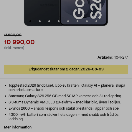
11 990,00
10 990,00
(inkl. moms)
Artikelnr:
10-1-277
Erbjudandet slutar om 2 dagar,
2026-08-09
Topptestad 2026 (mobil.se). Upplev kraften i Galaxy AI – planera, skapa
och arbeta smartare.
Samsung Galaxy S26 256 GB med 50 MP kamera och AI-redigering.
6,3-tums Dynamic AMOLED 2X-skärm – med klar bild, även i solljus.
Exynos 2600 – snabb respons och stabil prestanda i appar och spel.
4300 mAh batteri som räcker hela dagen – med snabb och trådlös
laddning.
Mer information