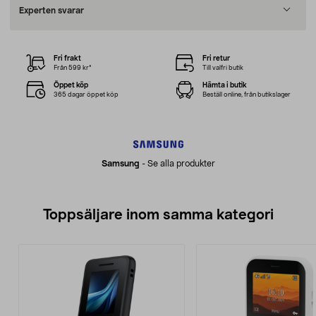
Experten svarar
Fri frakt
Fri retur
Från 599 kr*
Till valfri butik
Öppet köp
Hämta i butik
365 dagar öppet köp
Beställ online, från butikslager
Samsung
-
Se alla produkter
Toppsäljare inom samma kategori