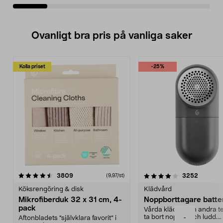
Ovanligt bra pris på vanliga saker
Kolla priset
-25%
4.0av 5 stjärnor
recensioner
4.5av 5 stjärnor
recensio
3809
3252
(9,97/st)
Köksrengöring & disk
Klädvård
Mikrofiberduk 32 x 31 cm, 4-
Noppborttagare batter
pack
Vårda kläder och andra tex
ta bort noppor och ludd.
-
Aftonbladets "självklara favorit” i