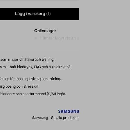
Lägg i varukorg
(1)
Onlinelager
Hämtar lagerstatus...
som maxar din hälsa och träning.
m – mät blodtryck, EKG och puls direkt på
hning för löpning, cykling och träning.
rgipoäng och stresskoll.
bbladdare och sportarmband (S/M) ingår.
Samsung
-
Se alla produkter