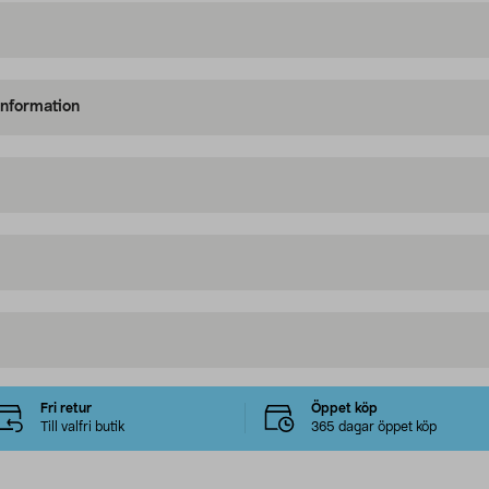
information
Fri retur
Öppet köp
Till valfri butik
365 dagar öppet köp