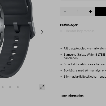
Product
quantity
Butikslager
Hämtar lagerstatus...
Alltid uppkopplad – smartwatch 
Samsung Galaxy Watch8 LTE E-si
handleden.
Smart aktivitetsklocka – få coac
Sov bättre med sömnanalys, ene
Slimmad aktivitetsklocka – sna
Mer information