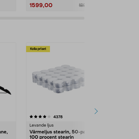
1599,00
595,00
1890,00
Kolla priset
Multibuy
4.5av 5 stjärnor
recensioner
4.5
4378
2
Levande ljus
Rengöringsm
nne,
Värmeljus stearin, 50-pack,
Bikarbonat
100 procent stearin
Ett allsidigt 