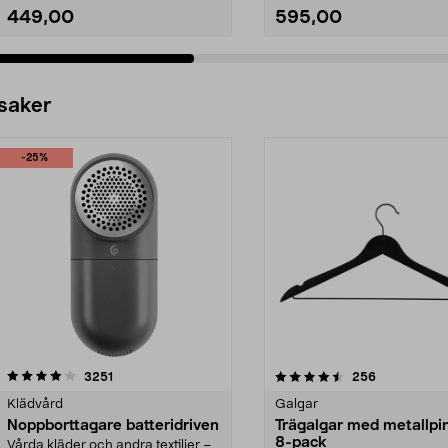
449,00
595,00
 saker
-25%
4.5av 5 stjärnor
recensioner
4.0av 5 stjärnor
recensioner
3251
256
Klädvård
Galgar
Noppborttagare batteridriven
Trägalgar med metallpi
8-pack
Vårda kläder och andra textilier –