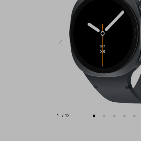
1
/
12