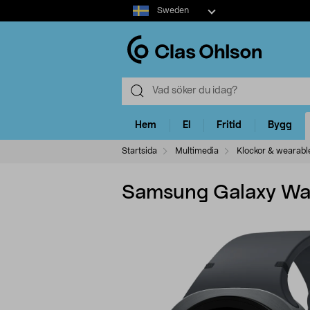
Select
Sweden
market
Hem
El
Fritid
Bygg
Startsida
Multimedia
Klockor & wearabl
Samsung Galaxy Wat