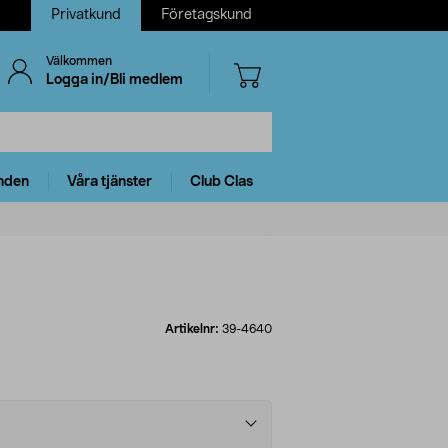
Privatkund
Företagskund
Välkommen
Logga in/Bli medlem
nden
Våra tjänster
Club Clas
Artikelnr:
39-4640