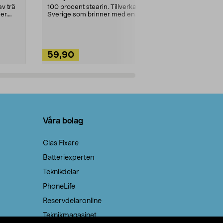
städning och 
v trä
100 procent stearin. Tillverkade i
ute. Städa med
er.
Sverige som brinner med en
vacker och sotfri ...
59,90
49,90
Lägg i varukorg
Lägg
Våra bolag
Clas Fixare
Batteriexperten
Teknikdelar
PhoneLife
Reservdelaronline
Teknikmagasinet