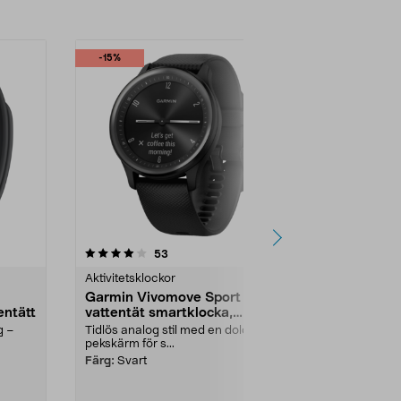
-15%
4.5 av 5 stjärnor
recensioner
4.0
53
4
Aktivitetsklockor
Aktivitetskloc
Garmin Vivomove Sport
Xiaomi Sma
entätt
vattentät smartklocka,
aktivitetsa
silikon
g –
Tidlös analog stil med en dold
Håll koll på h
pekskärm för s...
pulsmätning,..
Färg:
Svart
Färg:
Silver