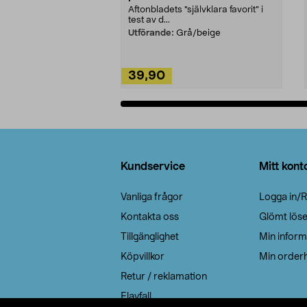
Aftonbladets "självklara favorit” i
test av d...
Utförande:
Grå/beige
39,90
Lägg i varukorg
Sidfot
Kundservice
Mitt kont
Vanliga frågor
Logga in/R
Kontakta oss
Glömt lös
Tillgänglighet
Min inform
Köpvillkor
Min orderh
Retur / reklamation
Elavfall