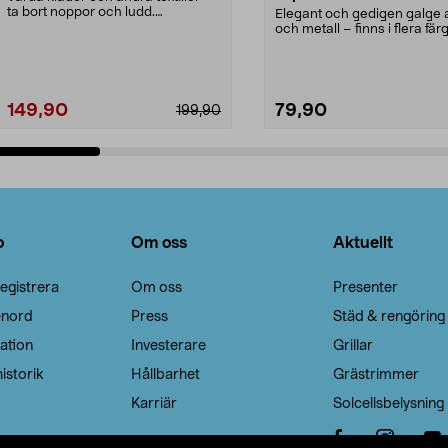
ta bort noppor och ludd.
Elegant och gedigen galge a
Noppborttagaren fräs...
och metall – finns i flera färg
Galge med sv...
149,90
79,90
199,90
Lägg i varukorg
Lägg i varukorg
o
Om oss
Aktuellt
egistrera
Om oss
Presenter
enord
Press
Städ & rengöring
ation
Investerare
Grillar
istorik
Hållbarhet
Grästrimmer
Karriär
Solcellsbelysning