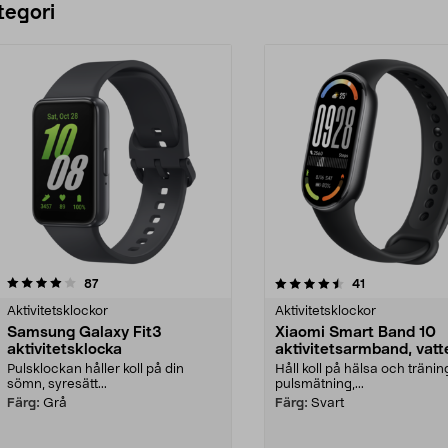
tegori
4.5 av 5 stjärnor
recensioner
4.0 av 5 stjärnor
recensioner
87
41
Aktivitetsklockor
Aktivitetsklockor
Samsung Galaxy Fit3
Xiaomi Smart Band 10
aktivitetsklocka
aktivitetsarmband, vatt
Pulsklockan håller koll på din
Håll koll på hälsa och tränin
sömn, syresätt...
pulsmätning,...
Färg:
Grå
Färg:
Svart