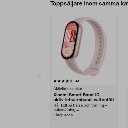
Toppsäljare inom samma ka
5 av 5 stjärnor
4.0 av 5 stjärnor
recensioner
41
Aktivitetsklockor
Xiaomi Smart Band 10
aktivitetsarmband, vattentätt
Håll koll på hälsa och träning –
pulsmätning,...
Färg:
Rosa