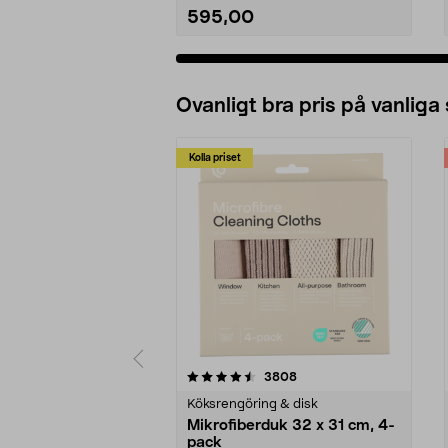
595,00
Ovanligt bra pris på vanliga
Kolla priset
5av 5 stjärnor
4.0av 5 stjärnor
recensioner
3808
Köksrengöring & disk
Mikrofiberduk 32 x 31 cm, 4-
pack