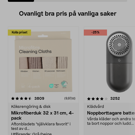
Ovanligt bra pris på vanliga saker
Kolla priset
-25%
4.0av 5 stjärnor
recensioner
4.5av 5 stjärnor
recensio
3809
3252
(9,97/st)
Köksrengöring & disk
Klädvård
Mikrofiberduk 32 x 31 cm, 4-
Noppborttagare batter
pack
Vårda kläder och andra tex
ta bort noppor och ludd.
Aftonbladets "självklara favorit” i
Noppborttagaren fräs...
test av d...
Utförande:
Grå/beige