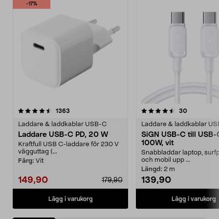
-17%
4.5 av 5 stjärnor
recensioner
4.5 av 5 stjärnor
recensione
1363
30
Laddare & laddkablar USB-C
Laddare & laddkablar U
Laddare USB-C PD, 20 W
SiGN USB-C till USB-
100W, vit
Kraftfull USB C-laddare för 230 V
vägguttag (...
Snabbladdar laptop, surfp
och mobil upp ...
Färg:
Vit
Längd:
2 m
149,90
139,90
179,90
Lägg i varukorg
Lägg i varukorg