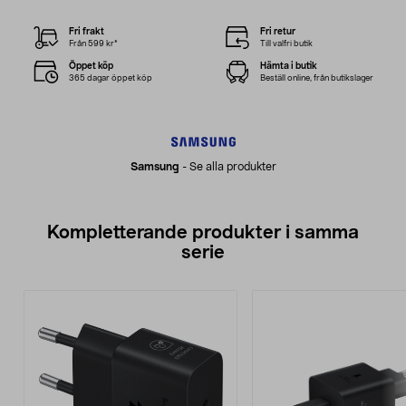
Fri frakt
Fri retur
Från 599 kr*
Till valfri butik
Öppet köp
Hämta i butik
365 dagar öppet köp
Beställ online, från butikslager
Samsung
-
Se alla produkter
Kompletterande produkter i samma
serie