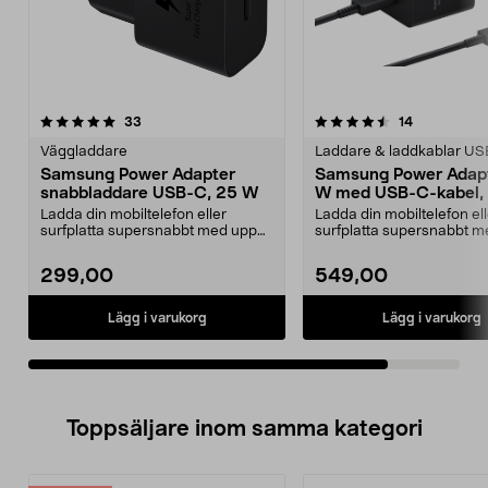
4.5av 5 stjärnor
recensioner
recensioner
33
14
Väggladdare
Laddare & laddkablar U
Samsung Power Adapter
Samsung Power Adap
snabbladdare USB-C, 25 W
W med USB-C-kabel, 
Ladda din mobiltelefon eller
Ladda din mobiltelefon ell
surfplatta supersnabbt med upp
surfplatta supersnabbt 
till 25 W. Samsung P...
till 45 W. Samsung P...
299,00
549,00
Lägg i varukorg
Lägg i varukorg
Toppsäljare inom samma kategori