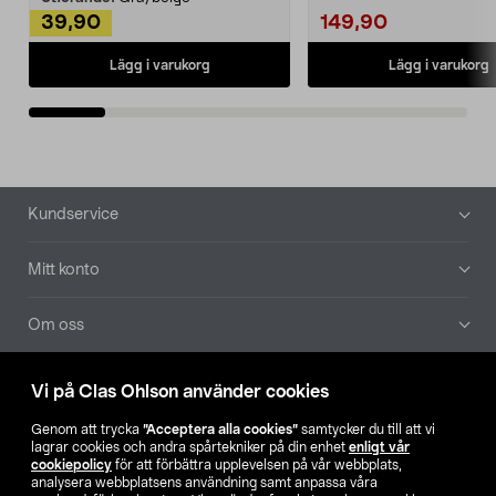
39,90
149,90
Lägg i varukorg
Lägg i varukorg
Sidfot
Kundservice
Mitt konto
Om oss
Aktuellt
Vi på Clas Ohlson använder cookies
Genom att trycka
”Acceptera alla cookies”
samtycker du till att vi
Våra bolag
lagrar cookies och andra spårtekniker på din enhet
enligt vår
cookiepolicy
för att förbättra upplevelsen på vår webbplats,
analysera webbplatsens användning samt anpassa våra
Hitta butik