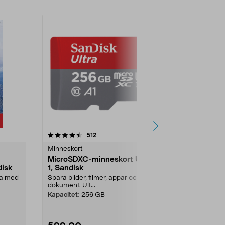
4.5 av 5 stjärnor
recensioner
512
6
0.0
Minneskort
Minneskort
MicroSDXC-minneskort UHS
Samsung Pr
disk
1, Sandisk
kort
ra med
Spara bilder, filmer, appar och
För Android, 
dokument. Ult...
drönare, spelk
Kapacitet:
256 GB
Kapacitet:
25