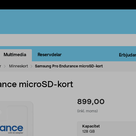
Multimedia
Reservdelar
Erbjuda
r
Minneskort
Samsung Pro Endurance microSD-kort
nce microSD-kort
899,00
(inkl. moms)
Select
Kapacitet
variant
128 GB