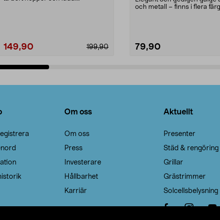
Noppborttagaren fräs...
och metall – finns i flera färg
Galge med sv...
149,90
79,90
199,90
Lägg i varukorg
Lägg i varukorg
o
Om oss
Aktuellt
egistrera
Om oss
Presenter
enord
Press
Städ & rengöring
ation
Investerare
Grillar
istorik
Hållbarhet
Grästrimmer
Karriär
Solcellsbelysning