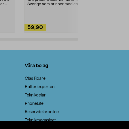
ute. Städa med
er.
Sverige som brinner med en
vacker och sotfri ...
59,90
49,90
Lägg i varukorg
Lägg
Våra bolag
Clas Fixare
Batteriexperten
Teknikdelar
PhoneLife
Reservdelaronline
Teknikmagasinet