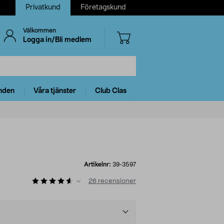
Privatkund
Företagskund
Välkommen
Logga in/Bli medlem
nden
Våra tjänster
Club Clas
Artikelnr:
39-3597
26
recensioner