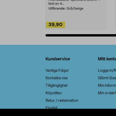
test av d...
Utförande:
Grå/beige
39,90
Lägg i varukorg
Sidfot
Kundservice
Mitt kont
Vanliga frågor
Logga in/R
Kontakta oss
Glömt lös
Tillgänglighet
Min inform
Köpvillkor
Min orderh
Retur / reklamation
Elavfall
Cookie policy