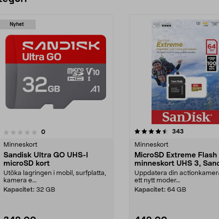
Nyhet
4.5 av 5 stjärnor
4.5 av 5 stjärnor
recensioner
343
recensioner
0
Minneskort
Minneskort
Sandisk Ultra GO UHS-I
MicroSD Extreme Flash
microSD kort
minneskort UHS 3, San
Utöka lagringen i mobil, surfplatta,
Uppdatera din actionkame
kamera e...
ett nytt moder...
Kapacitet:
32 GB
Kapacitet:
64 GB