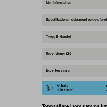
Mer information
Specifikationer, dokument och ev. faro
Trygg E-Handel
Recensioner
(26)
Experten svarar
Fri frakt
Från 599 kr*
Toppsäljare inom samma ka