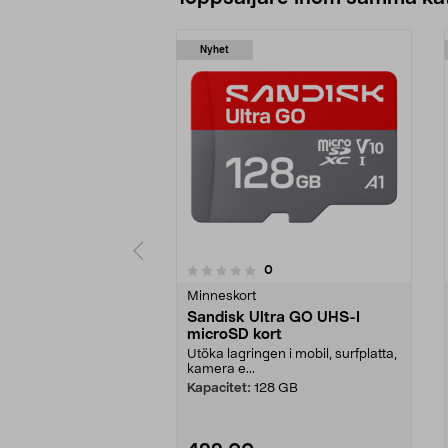
Nyhet
recensioner
0
0 av 5 stjärnor
0.0 av 5 stjärnor
Minneskort
Sandisk Ultra GO UHS-I
microSD kort
Utöka lagringen i mobil, surfplatta,
kamera e...
Kapacitet:
128 GB