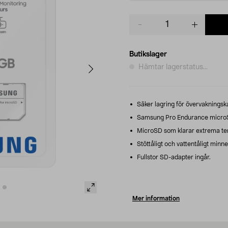
Product
quantity
Butikslager
Hämtar lagerstatus...
Säker lagring för övervaknings
Samsung Pro Endurance microSD-
MicroSD som klarar extrema tem
Stöttåligt och vattentåligt minne
Fullstor SD-adapter ingår.
Mer information