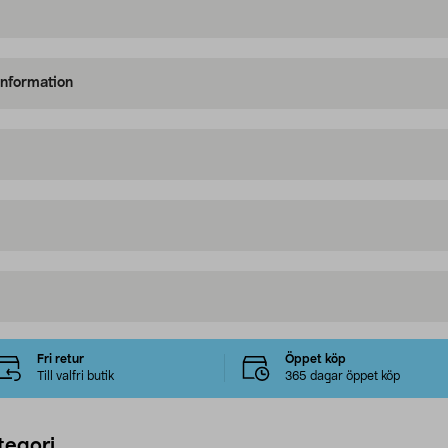
information
Fri retur
Öppet köp
Till valfri butik
365 dagar öppet köp
tegori