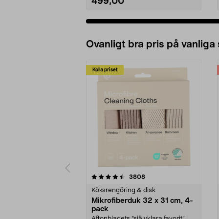
499,00
Ovanligt bra pris på vanliga
Kolla priset
5av 5 stjärnor
4.0av 5 stjärnor
recensioner
3808
Köksrengöring & disk
Mikrofiberduk 32 x 31 cm, 4-
pack
Aftonbladets "självklara favorit” i