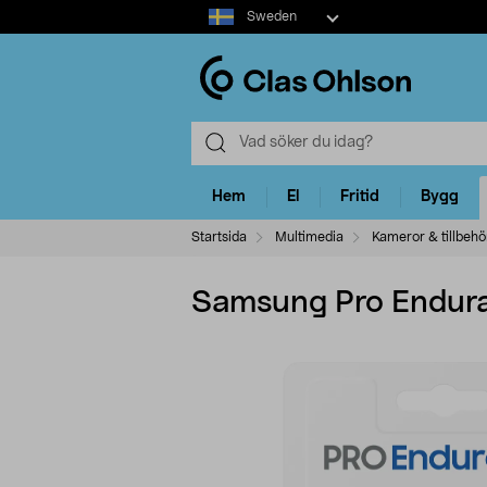
Select
Sweden
market
Hem
El
Fritid
Bygg
Startsida
Multimedia
Kameror & tillbehö
Samsung Pro Endura