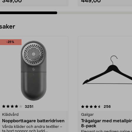
349,00
449,00
 saker
-25%
4.5av 5 stjärnor
recensioner
4.0av 5 stjärnor
recensioner
3251
256
Klädvård
Galgar
Noppborttagare batteridriven
Trägalgar med metallpi
8-pack
Vårda kläder och andra textilier –
ta bort noppor och ludd.
Elegant och gedigen galge a