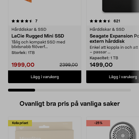
4.5 av 5 stjärnor
recensioner
4.5 av 5 stjärnor
recensione
7
621
Hårddiskar & SSD
Hårddiskar & SSD
LaCie Rugged Mini SSD
Seagate Expansion Po
extern hårddisk
Tålig och kompakt SSD med
blixtsnabb filöverf...
Enkel att koppla in och at
– passar ...
Storlek:
1TB
Kapacitet:
1 TB
1999,00
1499,00
2399,00
Lägg i varukorg
Lägg i varukorg
Ovanligt bra pris på vanliga saker
Kolla priset
-25%