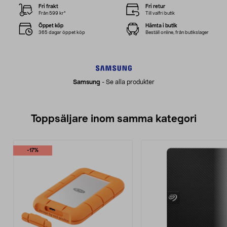
Fri frakt
Fri retur
Från 599 kr*
Till valfri butik
Öppet köp
Hämta i butik
365 dagar öppet köp
Beställ online, från butikslager
Samsung
-
Se alla produkter
Toppsäljare inom samma kategori
-17%