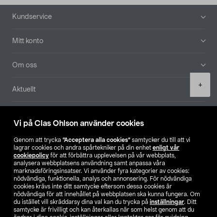
Sidfot
Kundservice
Mitt konto
Om oss
Product
+
Aktuellt
quantity
Våra bolag
Vi på Clas Ohlson använder cookies
Hitta butik
Genom att trycka
”Acceptera alla cookies”
samtycker du till att vi
lagrar cookies och andra spårtekniker på din enhet
enligt vår
cookiepolicy
för att förbättra upplevelsen på vår webbplats,
SE
NO
FI
analysera webbplatsens användning samt anpassa våra
marknadsföringsinsatser. Vi använder fyra kategorier av cookies:
nödvändiga, funktionella, analys och annonsering. För nödvändiga
cookies krävs inte ditt samtycke eftersom dessa cookies är
nödvändiga för att innehållet på webbplatsen ska kunna fungera. Om
du istället vill skräddarsy dina val kan du trycka på
inställningar
. Ditt
samtycke är frivilligt och kan återkallas när som helst genom att du