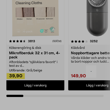
4.0av 5 stjärnor
recensioner
4.5av 5 stjärnor
recensio
3813
3252
(9,97/st)
Köksrengöring & disk
Klädvård
Mikrofiberduk 32 x 31 cm, 4-
Noppborttagare batter
pack
Vårda kläder och andra tex
ta bort noppor och ludd.
Aftonbladets "självklara favorit” i
Noppborttagaren fräs...
test av d...
Utförande:
Grå/beige
-
39,90
149,90
Lägg i varukorg
Lägg i varukorg