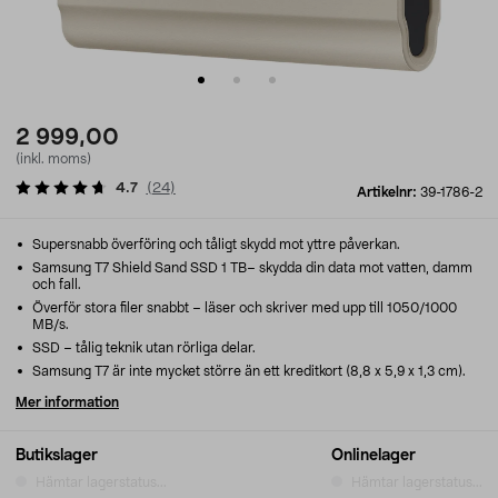
2 999,00
(inkl. moms)
4.7
(
24
)
Artikelnr:
39-1786-2
Supersnabb överföring och tåligt skydd mot yttre påverkan.
Samsung T7 Shield Sand SSD 1 TB– skydda din data mot vatten, damm
och fall.
Överför stora filer snabbt – läser och skriver med upp till 1050/1000
MB/s.
SSD – tålig teknik utan rörliga delar.
Samsung T7 är inte mycket större än ett kreditkort (8,8 x 5,9 x 1,3 cm).
Mer information
Butikslager
Onlinelager
Hämtar lagerstatus...
Hämtar lagerstatus...