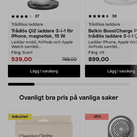
4.5 av 5 stjärnor
recensioner
4.0 av 5 stjärnor
recensione
37
36
Trådlösa laddare
Trådlösa laddare
Trådlös Qi2 laddare 3-i-1 för
Belkin BoostCharge P
iPhone, magnetisk, 15 W
trådlös laddare 3-i-1 
W
Laddar mobil, AirPods och Apple
Laddar iPhone, Apple Wa
Watch samtidi...
AirPods samtid...
Färg:
Svart
Färg:
Vit
539,00
899,00
799,00
Lägg i varukorg
Lägg i varukorg
Ovanligt bra pris på vanliga saker
Kolla priset
-25%