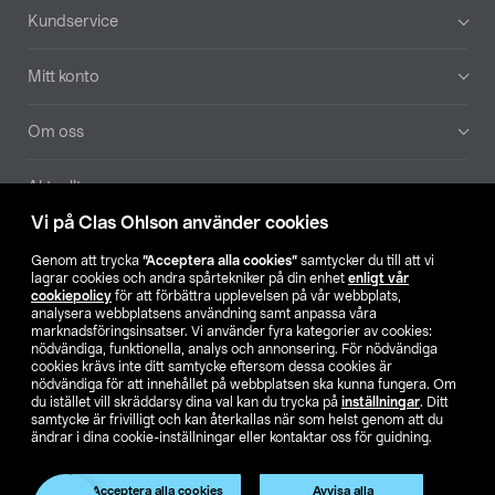
Sidfot
Kundservice
Mitt konto
Om oss
Aktuellt
Vi på Clas Ohlson använder cookies
Våra bolag
Genom att trycka
”Acceptera alla cookies”
samtycker du till att vi
lagrar cookies och andra spårtekniker på din enhet
enligt vår
Hitta butik
cookiepolicy
för att förbättra upplevelsen på vår webbplats,
analysera webbplatsens användning samt anpassa våra
marknadsföringsinsatser. Vi använder fyra kategorier av cookies:
nödvändiga, funktionella, analys och annonsering. För nödvändiga
SE
NO
FI
cookies krävs inte ditt samtycke eftersom dessa cookies är
nödvändiga för att innehållet på webbplatsen ska kunna fungera. Om
du istället vill skräddarsy dina val kan du trycka på
inställningar
. Ditt
samtycke är frivilligt och kan återkallas när som helst genom att du
ändrar i dina cookie-inställningar eller kontaktar oss för guidning.
Acceptera alla cookies
Avvisa alla
Köpvillkor
Privacy statement
Klubbvillkor
För företag