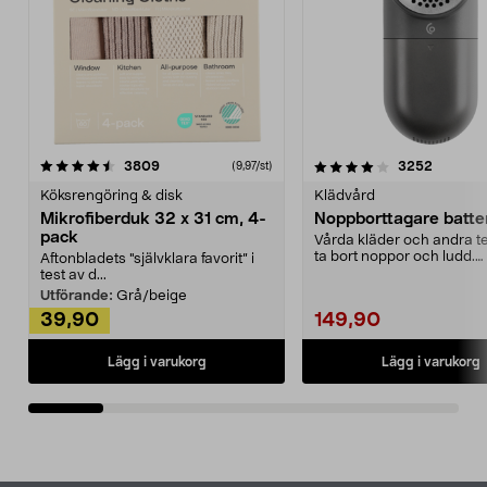
4.0av 5 stjärnor
recensioner
4.5av 5 stjärnor
recensio
3809
3252
(9,97/st)
Köksrengöring & disk
Klädvård
Mikrofiberduk 32 x 31 cm, 4-
Noppborttagare batter
pack
Vårda kläder och andra tex
ta bort noppor och ludd.
Aftonbladets "självklara favorit” i
Noppborttagaren fräs...
test av d...
Utförande:
Grå/beige
39,90
149,90
Lägg i varukorg
Lägg i varukorg