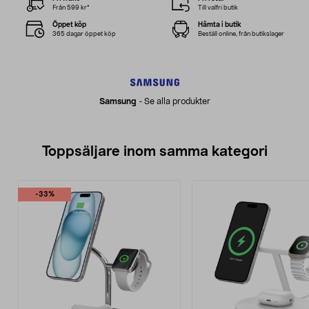
Från 599 kr*
Till valfri butik
Öppet köp
Hämta i butik
365 dagar öppet köp
Beställ online, från butikslager
Samsung
-
Se alla produkter
Toppsäljare inom samma kategori
-33%