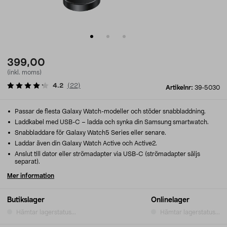
399,00
(inkl. moms)
4.2
(
22
)
Artikelnr:
39-5030
Passar de flesta Galaxy Watch-modeller och stöder snabbladdning.
Laddkabel med USB-C – ladda och synka din Samsung smartwatch.
Snabbladdare för Galaxy Watch5 Series eller senare.
Laddar även din Galaxy Watch Active och Active2.
Anslut till dator eller strömadapter via USB-C (strömadapter säljs
separat).
Mer information
Butikslager
Onlinelager
Hämtar lagerstatus...
Hämtar lagerstatus...