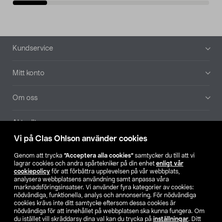
Sidfot
Kundservice
Mitt konto
Om oss
Aktuellt
Vi på Clas Ohlson använder cookies
Våra bolag
Genom att trycka
”Acceptera alla cookies”
samtycker du till att vi
lagrar cookies och andra spårtekniker på din enhet
enligt vår
Hitta butik
cookiepolicy
för att förbättra upplevelsen på vår webbplats,
analysera webbplatsens användning samt anpassa våra
marknadsföringsinsatser. Vi använder fyra kategorier av cookies:
nödvändiga, funktionella, analys och annonsering. För nödvändiga
SE
NO
FI
cookies krävs inte ditt samtycke eftersom dessa cookies är
nödvändiga för att innehållet på webbplatsen ska kunna fungera. Om
du istället vill skräddarsy dina val kan du trycka på
inställningar
. Ditt