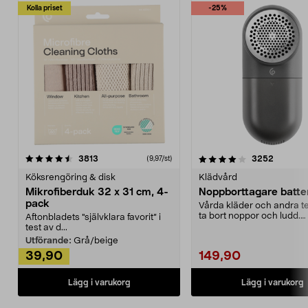
Kolla priset
-25%
4.0av 5 stjärnor
recensioner
4.5av 5 stjärnor
recensio
3813
3252
(9,97/st)
Köksrengöring & disk
Klädvård
Mikrofiberduk 32 x 31 cm, 4-
Noppborttagare batter
pack
Vårda kläder och andra tex
ta bort noppor och ludd.
Aftonbladets "självklara favorit” i
Noppborttagaren fräs...
test av d...
Utförande:
Grå/beige
39,90
149,90
Lägg i varukorg
Lägg i varukorg