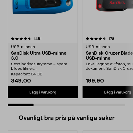
4.5 av 5 stjärnor
recensioner
4.5 av 5 stjärnor
recensione
1451
178
USB-minnen
USB-minnen
SanDisk Ultra USB-minne
SanDisk Cruzer Blade
3.0
USB-minne
Stort lagringsutrymme – spara
Enkel lagring av foton, m
bilder, filmer,...
dokument. SanDisk Cruze
USB-minne – spa...
Kapacitet:
64 GB
349,00
199,90
Lägg i varukorg
Lägg i varukorg
Ovanligt bra pris på vanliga saker