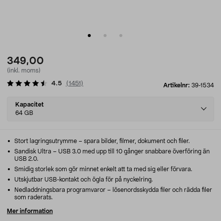
349,00
(inkl. moms)
4.5
(
1451
)
Artikelnr:
39-1534
Select
Kapacitet
variant
64 GB
Stort lagringsutrymme – spara bilder, filmer, dokument och filer.
Sandisk Ultra – USB 3.0 med upp till 10 gånger snabbare överföring än
USB 2.0.
Smidig storlek som gör minnet enkelt att ta med sig eller förvara.
Utskjutbar USB-kontakt och ögla för på nyckelring.
Nedladdningsbara programvaror – lösenordsskydda filer och rädda filer
som raderats.
Mer information