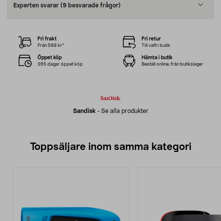
Experten svarar
(9 besvarade frågor)
Fri frakt
Fri retur
Från 599 kr*
Till valfri butik
Öppet köp
Hämta i butik
365 dagar öppet köp
Beställ online, från butikslager
Sandisk
-
Se alla produkter
Toppsäljare inom samma kategori