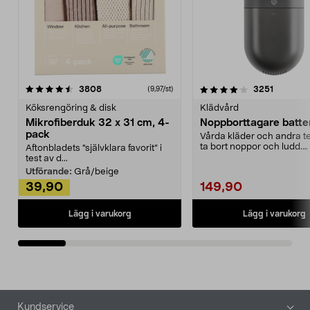
4.0av 5 stjärnor
recensioner
4.5av 5 stjärnor
recensio
3808
3251
(9,97/st)
Köksrengöring & disk
Klädvård
Mikrofiberduk 32 x 31 cm, 4-
Noppborttagare batter
pack
Vårda kläder och andra tex
ta bort noppor och ludd.
Aftonbladets "självklara favorit” i
Noppborttagaren fräs...
test av d...
Utförande:
Grå/beige
39,90
149,90
Lägg i varukorg
Lägg i varukorg
Sidfot
Kundservice