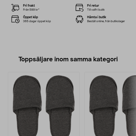
Fri frakt
Fri retur
Från 599 kr*
Till valfri butik
Öppet köp
Hämta i butik
365 dagar öppet köp
Beställ online, från butikslager
Toppsäljare inom samma kategori