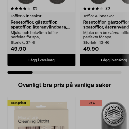
4.0 av 5 stjärnor
recensioner
4.0 av 5 stjärnor
recensione
23
23
Tofflor & inneskor
Tofflor & inneskor
Resetofflor, gästtofflor,
Resetofflor, gästtofflor
spatofflor, återanvändbara,
spatofflor, återanvän
grå
grå
Mjuka och bekväma tofflor –
Mjuka och bekväma tofflo
perfekta för spa,...
perfekta för spa,...
Storlek:
37-41
Storlek:
42-46
49,90
49,90
Lägg i varukorg
Lägg i varukorg
Ovanligt bra pris på vanliga saker
Kolla priset
-25%