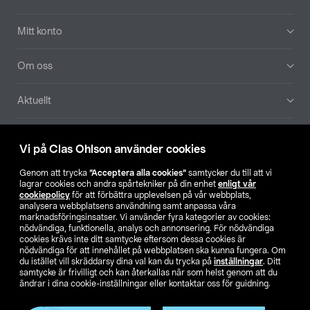
Mitt konto
Om oss
Aktuellt
Våra bolag
Vi på Clas Ohlson använder cookies
Hitta butik
Genom att trycka
”Acceptera alla cookies”
samtycker du till att vi
lagrar cookies och andra spårtekniker på din enhet
enligt vår
cookiepolicy
för att förbättra upplevelsen på vår webbplats,
SE
NO
FI
analysera webbplatsens användning samt anpassa våra
marknadsföringsinsatser. Vi använder fyra kategorier av cookies:
nödvändiga, funktionella, analys och annonsering. För nödvändiga
cookies krävs inte ditt samtycke eftersom dessa cookies är
nödvändiga för att innehållet på webbplatsen ska kunna fungera. Om
du istället vill skräddarsy dina val kan du trycka på
inställningar
. Ditt
samtycke är frivilligt och kan återkallas när som helst genom att du
ändrar i dina cookie-inställningar eller kontaktar oss för guidning.
Köpvillkor
Privacy statement
Klubbvillkor
För företag
Ändra till priser exklusive moms