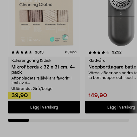
4.0av 5 stjärnor
recensioner
4.5av 5 stjärnor
recensio
3813
3252
(9,97/st)
Köksrengöring & disk
Klädvård
Mikrofiberduk 32 x 31 cm, 4-
Noppborttagare batter
pack
Vårda kläder och andra tex
ta bort noppor och ludd.
Aftonbladets "självklara favorit” i
Noppborttagaren fräs...
test av d...
Utförande:
Grå/beige
39,90
149,90
Lägg i varukorg
Lägg i varukorg