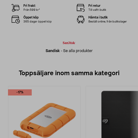
Fri frakt
Fri retur
Från 599 kr*
Till valfri butik
Öppet köp
Hämta i butik
365 dagar öppet köp
Beställ online, från butikslager
Sandisk
-
Se alla produkter
Toppsäljare inom samma kategori
-17%