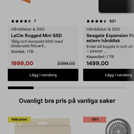
4.5 av 5 stjärnor
recensioner
4.5 av 5 stjärnor
recensione
7
621
Hårddiskar & SSD
Hårddiskar & SSD
LaCie Rugged Mini SSD
Seagate Expansion Po
extern hårddisk
Tålig och kompakt SSD med
blixtsnabb filöverf...
Enkel att koppla in och at
– passar ...
Storlek:
1TB
Kapacitet:
1 TB
1999,00
1499,00
2399,00
Lägg i varukorg
Lägg i varukorg
Ovanligt bra pris på vanliga saker
Kolla priset
-25%