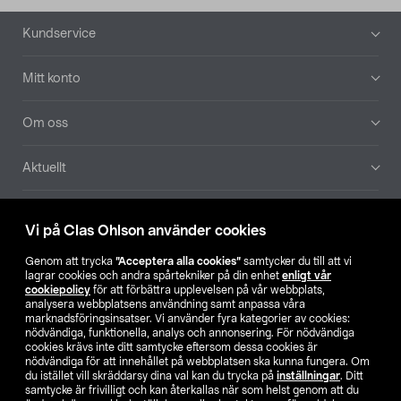
Sidfot
Kundservice
Mitt konto
Om oss
Aktuellt
Våra bolag
Vi på Clas Ohlson använder cookies
Hitta butik
Genom att trycka
”Acceptera alla cookies”
samtycker du till att vi
lagrar cookies och andra spårtekniker på din enhet
enligt vår
cookiepolicy
för att förbättra upplevelsen på vår webbplats,
SE
NO
FI
analysera webbplatsens användning samt anpassa våra
marknadsföringsinsatser. Vi använder fyra kategorier av cookies:
nödvändiga, funktionella, analys och annonsering. För nödvändiga
cookies krävs inte ditt samtycke eftersom dessa cookies är
nödvändiga för att innehållet på webbplatsen ska kunna fungera. Om
du istället vill skräddarsy dina val kan du trycka på
inställningar
. Ditt
samtycke är frivilligt och kan återkallas när som helst genom att du