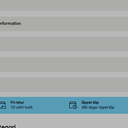
information
Fri retur
Öppet köp
Till valfri butik
365 dagar öppet köp
tegori