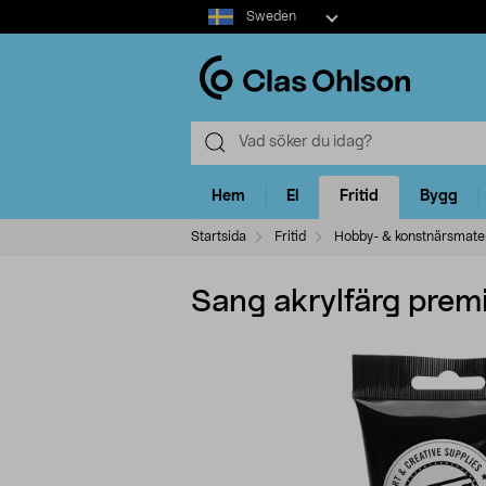
Select
Sweden
market
Hem
El
Fritid
Bygg
Startsida
Fritid
Hobby- & konstnärsmater
Sang akrylfärg prem