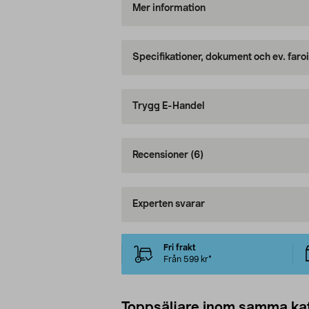
Mer information
Specifikationer, dokument och ev. faro
Trygg E-Handel
Recensioner
(6)
Experten svarar
Fri frakt
Från 599 kr*
Toppsäljare inom samma ka