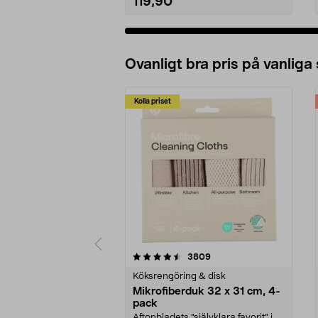
119,90
Ovanligt bra pris på vanliga
Kolla priset
5av 5 stjärnor
4.0av 5 stjärnor
recensioner
3809
Köksrengöring & disk
Mikrofiberduk 32 x 31 cm, 4-
pack
Aftonbladets "självklara favorit” i