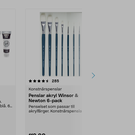
4.5 av 5 stjärnor
recensioner
4.5
285
6
Konstnärspenslar
Akrylmålning
Penslar akryl Winsor &
Sang akryl
Newton 6-pack
ml
a.
blå. 6
Penselset som passar till
Sidenmatt fär
akrylfärger. Konstnärspenslar med
min – rengör .
syntetborst och kort...
Färg:
Titaniu