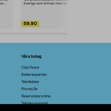
ute. Städa med
er.
Sverige som brinner med en
vacker och sotfri ...
59,90
49,90
Lägg i varukorg
Lägg
Våra bolag
Clas Fixare
Batteriexperten
Teknikdelar
PhoneLife
Reservdelaronline
Teknikmagasinet