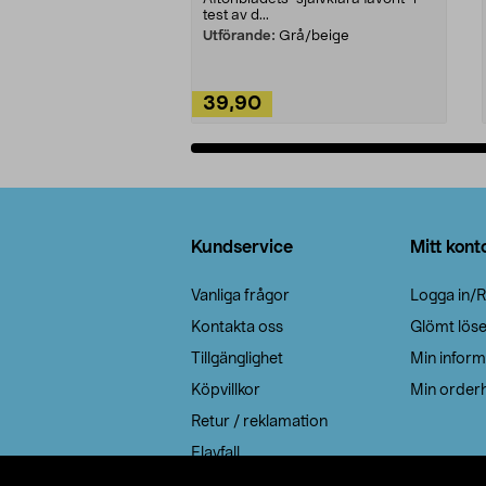
test av d...
Utförande:
Grå/beige
39,90
Lägg i varukorg
Sidfot
Kundservice
Mitt kont
Vanliga frågor
Logga in/R
Kontakta oss
Glömt lös
Tillgänglighet
Min inform
Köpvillkor
Min orderh
Retur / reklamation
Elavfall
Cookie policy