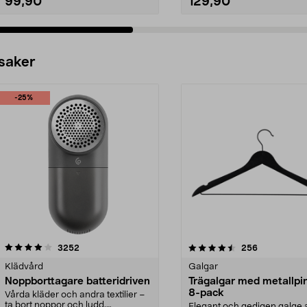
99,90
129,90
 saker
-25%
4.5av 5 stjärnor
recensioner
4.0av 5 stjärnor
recensioner
3252
256
Klädvård
Galgar
Noppborttagare batteridriven
Trägalgar med metallpi
8-pack
Vårda kläder och andra textilier –
ta bort noppor och ludd.
Elegant och gedigen galge a