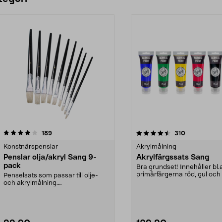
4.5 av 5 stjärnor
recensioner
4.5 av 5 stjärnor
recensioner
189
310
Konstnärspenslar
Akrylmålning
Penslar olja/akryl Sang 9-
Akrylfärgssats Sang
pack
Bra grundset! Innehåller bl.
primärfärgerna röd, gul och 
Penselsats som passar till olje-
st. 75 ml-tube...
och akrylmålning.
Konstnärspenslar med svinbors...