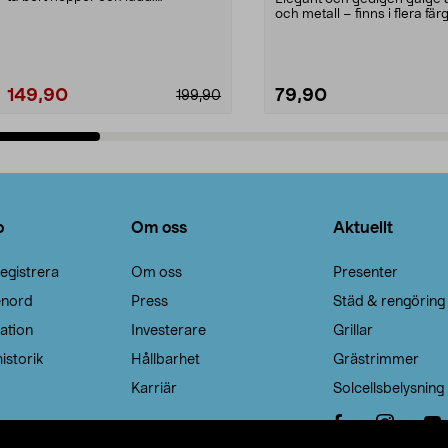
Noppborttagaren fräs...
och metall – finns i flera färg
Galge med sv...
149,90
79,90
199,90
Lägg i varukorg
Lägg i varukorg
o
Om oss
Aktuellt
egistrera
Om oss
Presenter
enord
Press
Städ & rengöring
ation
Investerare
Grillar
istorik
Hållbarhet
Grästrimmer
Karriär
Solcellsbelysning