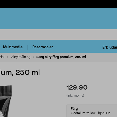
Multimedia
Reservdelar
Erbjuda
ial
Akrylmålning
Sang akrylfärg premium, 250 ml
ium, 250 ml
129,90
(inkl. moms)
Select
Färg
variant
Cadmium Yellow Light Hue