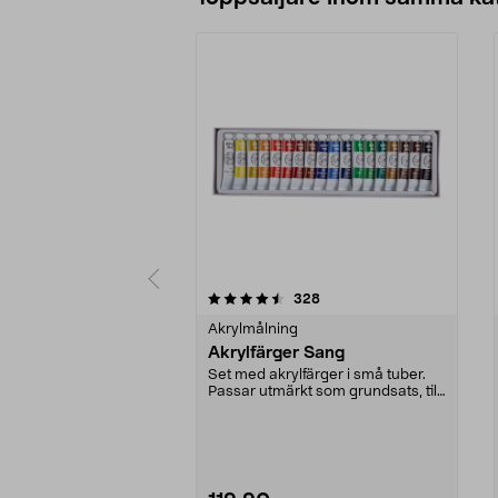
5 av 5 stjärnor
4.0 av 5 stjärnor
recensioner
328
Akrylmålning
Akrylfärger Sang
Set med akrylfärger i små tuber.
Passar utmärkt som grundsats, till
plakat, post...