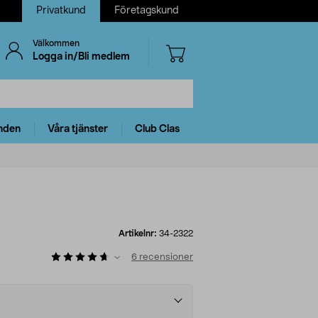
Privatkund
Företagskund
Välkommen
Logga in/Bli medlem
nden
Våra tjänster
Club Clas
Artikelnr:
34-2322
6
recensioner