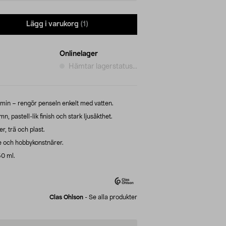
Lägg i varukorg
(1)
Onlinelager
Hämtar lagerstatus...
 min – rengör penseln enkelt med vatten.
 pastell-lik finish och stark ljusäkthet.
r, trä och plast.
 och hobbykonstnärer.
50 ml.
Clas Ohlson
-
Se alla produkter