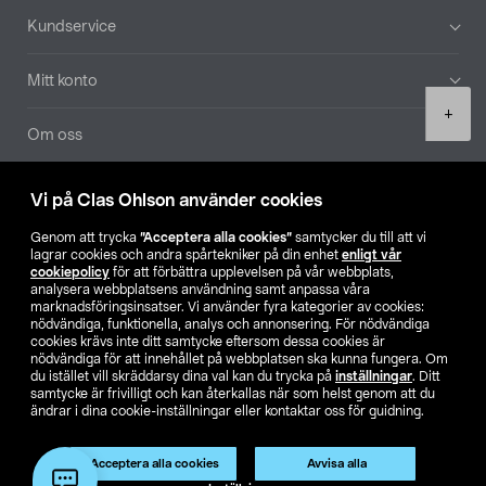
Sidfot
Kundservice
Mitt konto
Product
+
quantity
Om oss
Aktuellt
Vi på Clas Ohlson använder cookies
Genom att trycka
”Acceptera alla cookies”
samtycker du till att vi
Våra bolag
lagrar cookies och andra spårtekniker på din enhet
enligt vår
cookiepolicy
för att förbättra upplevelsen på vår webbplats,
analysera webbplatsens användning samt anpassa våra
Hitta butik
marknadsföringsinsatser. Vi använder fyra kategorier av cookies:
nödvändiga, funktionella, analys och annonsering. För nödvändiga
cookies krävs inte ditt samtycke eftersom dessa cookies är
SE
NO
FI
nödvändiga för att innehållet på webbplatsen ska kunna fungera. Om
du istället vill skräddarsy dina val kan du trycka på
inställningar
. Ditt
samtycke är frivilligt och kan återkallas när som helst genom att du
ändrar i dina cookie-inställningar eller kontaktar oss för guidning.
Acceptera alla cookies
Avvisa alla
Lägg i varukorg
(1)