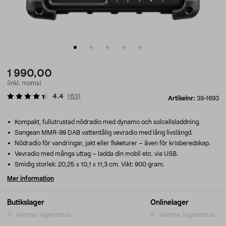
1 990,00
(inkl. moms)
4.4
(
63
)
Artikelnr:
39-1693
Kompakt, fullutrustad nödradio med dynamo och solcellsladdning.
Sangean MMR-99 DAB vattentålig vevradio med lång livslängd.
Nödradio för vandringar, jakt eller fisketurer – även för krisberedskap.
Vevradio med många uttag – ladda din mobil etc. via USB.
Smidig storlek: 20,25 x 10,1 x 11,3 cm. Vikt: 900 gram.
Mer information
Butikslager
Onlinelager
Hämtar lagerstatus...
Hämtar lagerstatus...