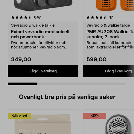
4.5 av 5 stjärnor
recensioner
4.5 av 5 stjärnor
recensioner
847
17
Vevradio & walkie talkie
Vevradio & walkie talkie
Exibel vevradio med solcell
PMR AU208 Walkie Ta
och powerbank
kanaler, 2-pack
Dynamoradio för utflykter och
Robust och lätt komradio 
nödsituationer. Vevradio som
som jaktradio eller för frilu
nödladdar din mobilte...
och ävent...
349,00
599,00
Lägg i varukorg
Lägg i varukorg
Ovanligt bra pris på vanliga saker
Kolla priset
-25%