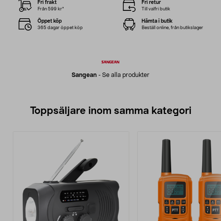
Fri frakt
Fri retur
Från 599 kr*
Till valfri butik
Öppet köp
Hämta i butik
365 dagar öppet köp
Beställ online, från butikslager
Sangean
-
Se alla produkter
Toppsäljare inom samma kategori