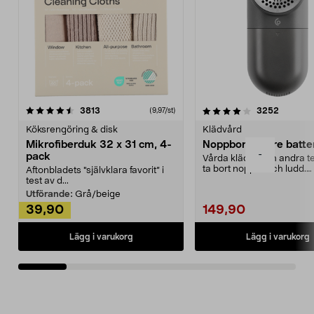
4.0av 5 stjärnor
recensioner
4.5av 5 stjärnor
recensio
3813
3252
(9,97/st)
Köksrengöring & disk
Klädvård
Mikrofiberduk 32 x 31 cm, 4-
Noppborttagare batter
-
pack
Vårda kläder och andra tex
ta bort noppor och ludd.
Aftonbladets "självklara favorit” i
Noppborttagaren fräs...
test av d...
Utförande:
Grå/beige
39,90
149,90
Lägg i varukorg
Lägg i varukorg