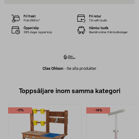
Fri frakt
Fri retur
Från 599 kr*
Till valfri butik
Öppet köp
Hämta i butik
365 dagar öppet köp
Beställ online, från butikslager
Clas Ohlson
-
Se alla produkter
Toppsäljare inom samma kategori
-17%
-14%