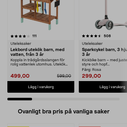
4.5 av 5 stjärnor
recensioner
4.5 av 5 stjärnor
recension
111
508
Uteleksaker
Uteleksaker
Lekbord utekök barn, med
Sparkcykel barn, 3 hju
vatten, från 3 år
3 år
Koppla in trädgårdsslangen för
Kickbike barn – med juste
rolig vattenlek utomhus. Utekök
styre och hopf...
barn, i trä – lek...
Färg:
Rosa
499,00
299,00
599,00
Lägg i varukorg
Lägg i varukorg
Ovanligt bra pris på vanliga saker