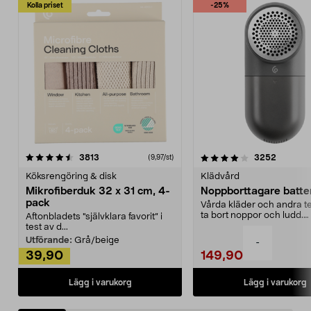
Kolla priset
-25%
4.0av 5 stjärnor
recensioner
4.5av 5 stjärnor
recensio
3813
3252
(9,97/st)
Köksrengöring & disk
Klädvård
Mikrofiberduk 32 x 31 cm, 4-
Noppborttagare batter
pack
Vårda kläder och andra tex
ta bort noppor och ludd.
Aftonbladets "självklara favorit” i
Noppborttagaren fräs...
test av d...
Utförande:
Grå/beige
-
39,90
149,90
Lägg i varukorg
Lägg i varukorg