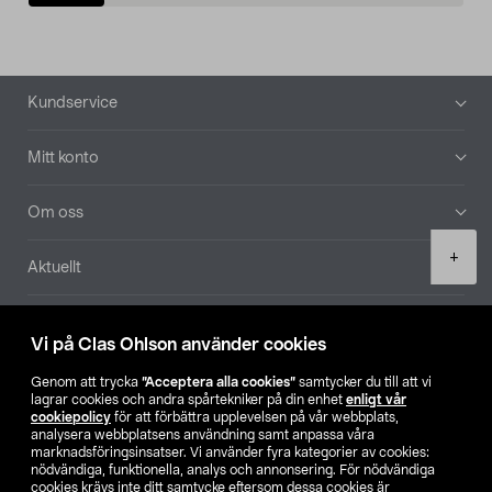
Sidfot
Kundservice
Mitt konto
Om oss
Product
+
Aktuellt
quantity
Våra bolag
Vi på Clas Ohlson använder cookies
Hitta butik
Genom att trycka
”Acceptera alla cookies”
samtycker du till att vi
lagrar cookies och andra spårtekniker på din enhet
enligt vår
cookiepolicy
för att förbättra upplevelsen på vår webbplats,
SE
NO
FI
analysera webbplatsens användning samt anpassa våra
marknadsföringsinsatser. Vi använder fyra kategorier av cookies:
nödvändiga, funktionella, analys och annonsering. För nödvändiga
cookies krävs inte ditt samtycke eftersom dessa cookies är