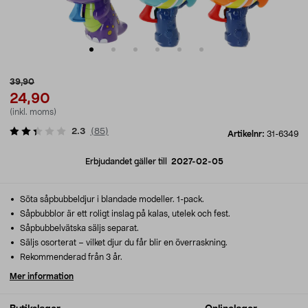
39,90
24,90
(inkl. moms)
2.3
(
85
)
Artikelnr:
31-6349
Erbjudandet gäller till
2027-02-05
Söta såpbubbeldjur i blandade modeller. 1-pack.
Såpbubblor är ett roligt inslag på kalas, utelek och fest.
Såpbubbelvätska säljs separat.
Säljs osorterat – vilket djur du får blir en överraskning.
Rekommenderad från 3 år.
Mer information