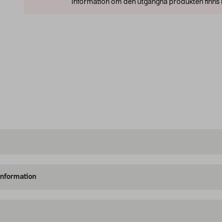
Information om den utgångna produkten finns l
information