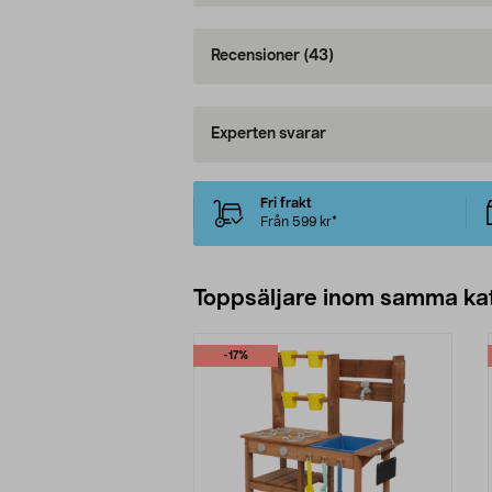
Recensioner
(43)
Experten svarar
Fri frakt
Från 599 kr*
Toppsäljare inom samma ka
-17%