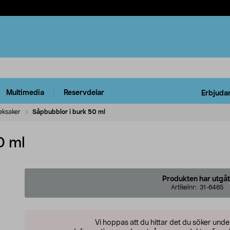
Multimedia
Reservdelar
Erbjuda
eksaker
Såpbubblor i burk 50 ml
0 ml
Produkten har utgåt
Artikelnr:
31-6465
Vi hoppas att du hittar det du söker und