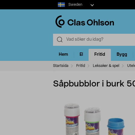
Select
Sweden
market
Hem
El
Fritid
Bygg
Startsida
Fritid
Leksaker & spel
Utel
Såpbubblor i burk 5