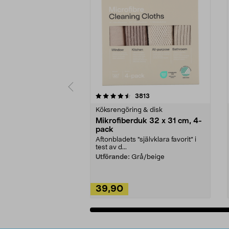
5av 5 stjärnor
4.0av 5 stjärnor
recensioner
3813
Köksrengöring & disk
Mikrofiberduk 32 x 31 cm, 4-
pack
Aftonbladets "självklara favorit” i
test av d...
Utförande:
Grå/beige
39,90
Lägg i varukorg