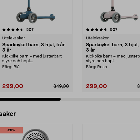
4.5 av 5 stjärnor
recensioner
4.5 av 5 stjärnor
recensioner
507
507
Uteleksaker
Uteleksaker
Sparkcykel barn, 3 hjul, från
Sparkcykel barn, 3 hjul,
3 år
3 år
Kickbike barn – med justerbart
Kickbike barn – med justerb
styre och hopf...
styre och hopf...
Färg:
Blå
Färg:
Rosa
299,00
299,00
349,00
3
 saker
-25%