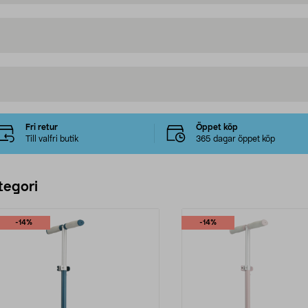
Fri retur
Öppet köp
Till valfri butik
365 dagar öppet köp
tegori
-14%
-14%