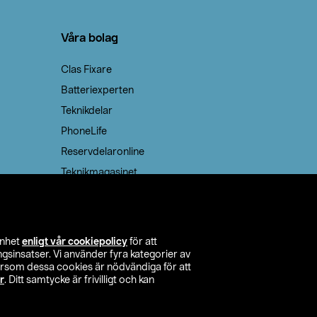
Våra bolag
Clas Fixare
Batteriexperten
Teknikdelar
PhoneLife
Reservdelaronline
Teknikmagasinet
enhet
enligt vår cookiepolicy
för att
insatser. Vi använder fyra kategorier av
tersom dessa cookies är nödvändiga för att
r
. Ditt samtycke är frivilligt och kan
itta butik