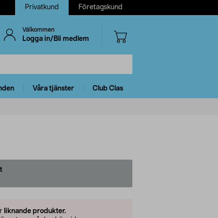
Privatkund
Företagskund
Välkommen
Logga in/Bli medlem
nden
Våra tjänster
Club Clas
t
er
liknande produkter.