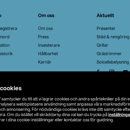
o
Om oss
Aktuellt
egistrera
Om oss
Presenter
enord
Press
Städ & rengöring
ation
Investerare
Grillar
istorik
Hållbarhet
Grästrimmer
Karriär
Solcellsbelysning
 cookies
”
samtycker du till att vi lagrar cookies och andra spårtekniker på din 
analysera webbplatsens användning samt anpassa våra marknadsförings
 och annonsering. För nödvändiga cookies krävs inte ditt samtycke ef
a. Om du istället vill skräddarsy dina val kan du trycka på
inställninga
r i dina cookie-inställningar eller kontaktar oss för guidning.
s Ohlson
Köpvillkor
Privacy statement
Klubbvillkor
H