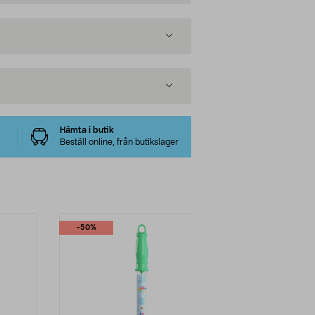
Hämta i butik
Beställ online, från butikslager
-50%
-60%