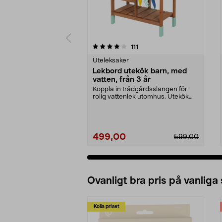
0 av 5 stjärnor
4.5 av 5 stjärnor
recensioner
111
Uteleksaker
Lekbord utekök barn, med
vatten, från 3 år
Koppla in trädgårdsslangen för
rolig vattenlek utomhus. Utekök
barn, i trä – lek...
499,00
599,00
Ovanligt bra pris på vanliga
Kolla priset