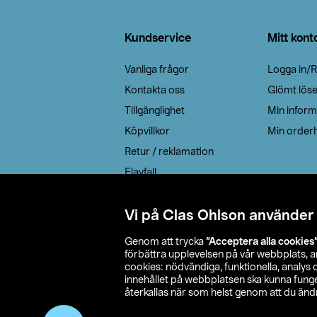
Sidfot
Kundservice
Mitt kont
Vanliga frågor
Logga in/R
Kontakta oss
Glömt lös
Tillgänglighet
Min inform
Köpvillkor
Min orderh
Retur / reklamation
Elavfall
Cookie policy
Leveransalternativ
Vi på Clas Ohlson använder
Genom att trycka
”Acceptera alla cookies
förbättra upplevelsen på vår webbplats, 
cookies: nödvändiga, funktionella, analys
innehållet på webbplatsen ska kunna funger
återkallas när som helst genom att du ändra
© 2026 Cla