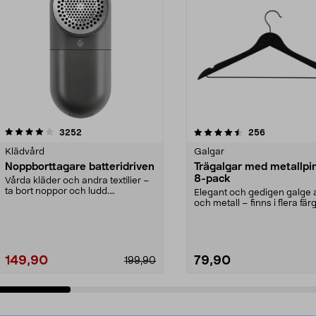
4.5av 5 stjärnor
recensioner
4.0av 5 stjärnor
recensioner
3252
256
Klädvård
Galgar
Noppborttagare batteridriven
Trägalgar med metallpi
8-pack
Vårda kläder och andra textilier –
ta bort noppor och ludd.
Elegant och gedigen galge a
Noppborttagaren fräs...
och metall – finns i flera färg
Galge med sv...
149,90
79,90
199,90
Lägg i varukorg
Lägg i varukorg