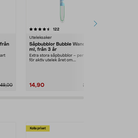
4.5 av 5 stjärnor
recensioner
4.5
122
1
Uteleksaker
Uteleksaker
 från
Såpbubblor Bubble Wand 120
Tre i rad i 
ml, från 3 år
3 år
art
Extra stora såpbubblor – perfekt
Utmana vänner
för aktiv utelek året om.
klassiskt luff
Såpbubblor Bubble Wan...
trädgården. Tre
14,90
99,90
49,00
29,90
Kolla priset
Multibuy