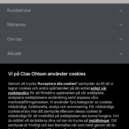
Sidfot
Kundservice
Mitt konto
Om oss
Aktuellt
Våra bolag
Vi på Clas Ohlson använder cookies
Hitta butik
Genom att trycka
”Acceptera alla cookies”
samtycker du till att vi
lagrar cookies och andra spårtekniker på din enhet
enligt vår
cookiepolicy
för att förbättra upplevelsen på vår webbplats,
SE
NO
FI
analysera webbplatsens användning samt anpassa våra
marknadsföringsinsatser. Vi använder fyra kategorier av cookies:
nödvändiga, funktionella, analys och annonsering. För nödvändiga
cookies krävs inte ditt samtycke eftersom dessa cookies är
nödvändiga för att innehållet på webbplatsen ska kunna fungera. Om
du istället vill skräddarsy dina val kan du trycka på
inställningar
. Ditt
samtycke är frivilligt och kan återkallas när som helst genom att du