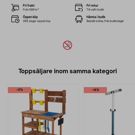
Fri frakt
Fri retur
Från 599 kr*
Till valfri butik
Öppet köp
Hämta i butik
365 dagar öppet köp
Beställ online, från butikslager
Toppsäljare inom samma kategori
-17%
-14%