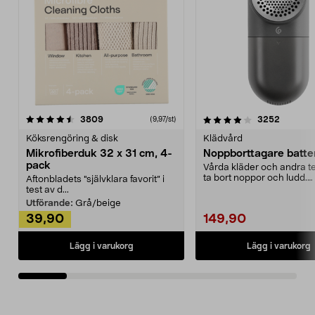
4.0av 5 stjärnor
recensioner
4.5av 5 stjärnor
recensio
3809
3252
(9,97/st)
Köksrengöring & disk
Klädvård
Mikrofiberduk 32 x 31 cm, 4-
Noppborttagare batter
pack
Vårda kläder och andra tex
ta bort noppor och ludd.
Aftonbladets "självklara favorit” i
Noppborttagaren fräs...
test av d...
Utförande:
Grå/beige
39,90
149,90
Lägg i varukorg
Lägg i varukorg