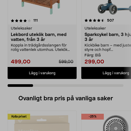
4.5 av 5 stjärnor
recensioner
4.5 av 5 stjärnor
recension
111
507
Uteleksaker
Uteleksaker
Lekbord utekök barn, med
Sparkcykel barn, 3 hju
vatten, från 3 år
3 år
Koppla in trädgårdsslangen för
Kickbike barn – med juste
rolig vattenlek utomhus. Utekök
styre och hopf...
barn, i trä – lek...
Färg:
Blå
499,00
299,00
599,00
Lägg i varukorg
Lägg i varukorg
Ovanligt bra pris på vanliga saker
Kolla priset
-25%