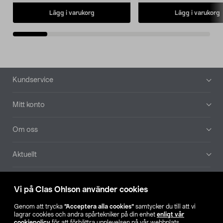
Lägg i varukorg
Lägg i varukorg
Sidfot
Kundservice
Mitt konto
Om oss
Aktuellt
Våra bolag
Vi på Clas Ohlson använder cookies
Hitta butik
Genom att trycka
”Acceptera alla cookies”
samtycker du till att vi
lagrar cookies och andra spårtekniker på din enhet
enligt vår
cookiepolicy
för att förbättra upplevelsen på vår webbplats,