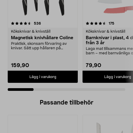
4.5 av 5 stjärnor
recensioner
4.5 av 5 stjärnor
recensione
536
175
Köksknivar & knivställ
Köksknivar & knivställ
Magnetisk knivhållare Coline
Barnknivar i plast, 4 d
från 3 år
Praktisk, skonsam förvaring av
knivar. Sätt upp hållaren på
Laga mat tillsammans med
väggen och ta enkelt...
barn – med barnvänliga 
köksknivar. Barnk...
159,90
79,90
Lägg i varukorg
Lägg i varukorg
Passande tillbehör