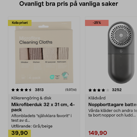
Ovanligt bra pris på vanliga saker
Kolla priset
-25%
4.0av 5 stjärnor
recensioner
4.5av 5 stjärnor
recensio
3813
3252
(9,97/st)
Köksrengöring & disk
Klädvård
Mikrofiberduk 32 x 31 cm, 4-
Noppborttagare batter
pack
Vårda kläder och andra tex
ta bort noppor och ludd.
Aftonbladets "självklara favorit” i
Noppborttagaren fräs...
test av d...
Utförande:
Grå/beige
39,90
149,90