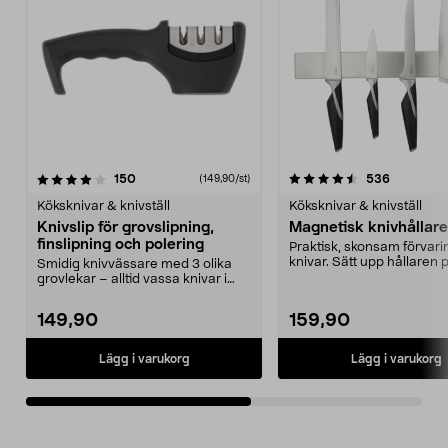
4.5av 5 stjärnor
recensioner
4.0av 5 stjärnor
recension
150
536
(149,90/st)
Köksknivar & knivställ
Köksknivar & knivställ
Knivslip för grovslipning,
Magnetisk knivhållare
finslipning och polering
Praktisk, skonsam förvari
knivar. Sätt upp hållaren 
Smidig knivvässare med 3 olika
väggen och ta enkelt...
grovlekar – alltid vassa knivar i
lådan. Manuell ...
149,90
159,90
Lägg i varukorg
Lägg i varukorg