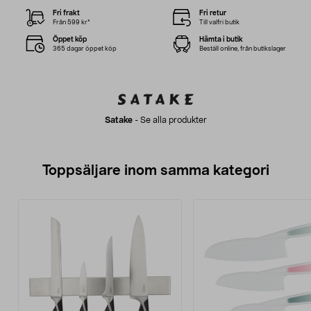
Fri frakt
Fri retur
Från 599 kr*
Till valfri butik
Öppet köp
Hämta i butik
365 dagar öppet köp
Beställ online, från butikslager
Satake
-
Se alla produkter
Toppsäljare inom samma kategori