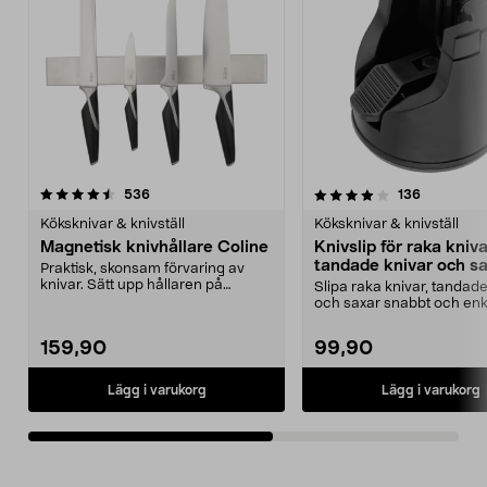
4.0av 5 stjärnor
recensioner
4.0av 5 stjärnor
recensione
536
136
Köksknivar & knivställ
Köksknivar & knivställ
Magnetisk knivhållare Coline
Knivslip för raka kniva
tandade knivar och s
Praktisk, skonsam förvaring av
knivar. Sätt upp hållaren på
Slipa raka knivar, tandade
väggen och ta enkelt...
och saxar snabbt och enke
och effekti...
159,90
99,90
Lägg i varukorg
Lägg i varukorg