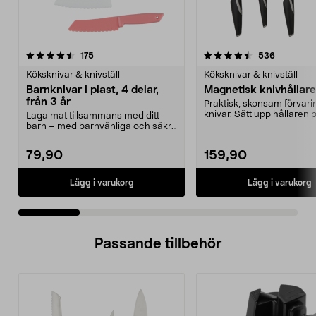
4.5 av 5 stjärnor
recensioner
4.5 av 5 stjärnor
recension
175
536
Köksknivar & knivställ
Köksknivar & knivställ
Barnknivar i plast, 4 delar,
Magnetisk knivhållare
från 3 år
Praktisk, skonsam förvari
knivar. Sätt upp hållaren 
Laga mat tillsammans med ditt
väggen och ta enkelt...
barn – med barnvänliga och säkra
köksknivar. Barnk...
79,90
159,90
Lägg i varukorg
Lägg i varukorg
Passande tillbehör