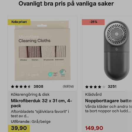
Ovanligt bra pris på vanliga saker
Kolla priset
-25%
4.0av 5 stjärnor
recensioner
4.5av 5 stjärnor
recensio
3808
3251
(9,97/st)
Köksrengöring & disk
Klädvård
Mikrofiberduk 32 x 31 cm, 4-
Noppborttagare batter
pack
Vårda kläder och andra tex
ta bort noppor och ludd.
Aftonbladets "självklara favorit” i
Noppborttagaren fräs...
test av d...
Utförande:
Grå/beige
39,90
149,90