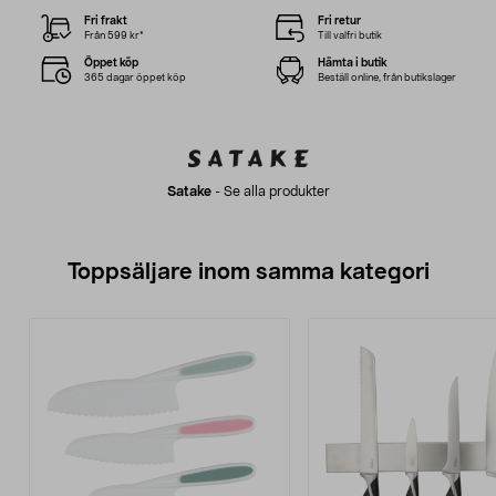
Fri frakt
Fri retur
Från 599 kr*
Till valfri butik
Öppet köp
Hämta i butik
365 dagar öppet köp
Beställ online, från butikslager
Satake
-
Se alla produkter
Toppsäljare inom samma kategori