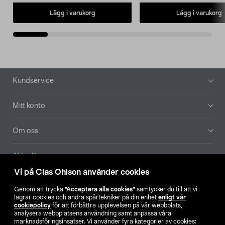
Lägg i varukorg
Lägg i varukorg
Sidfot
Kundservice
Mitt konto
Om oss
Aktuellt
Vi på Clas Ohlson använder cookies
Våra bolag
Genom att trycka
”Acceptera alla cookies”
samtycker du till att vi
lagrar cookies och andra spårtekniker på din enhet
enligt vår
Hitta butik
cookiepolicy
för att förbättra upplevelsen på vår webbplats,
analysera webbplatsens användning samt anpassa våra
marknadsföringsinsatser. Vi använder fyra kategorier av cookies: