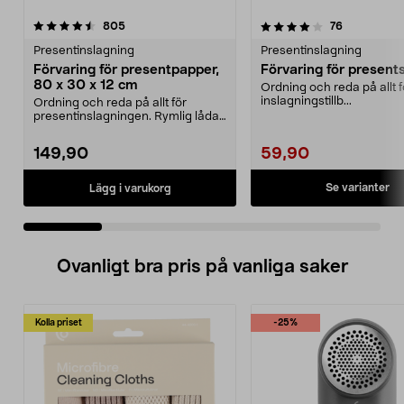
4.0 av 5 stjärnor
recensioner
4.5 av 5 stjärnor
recensioner
805
76
Presentinslagning
Presentinslagning
Förvaring för presentpapper,
Förvaring för present
80 x 30 x 12 cm
Ordning och reda på allt f
inslagningstillb...
Ordning och reda på allt för
presentinslagningen. Rymlig låda
med plats för pres...
149,90
59,90
Se varianter
Lägg i varukorg
Ovanligt bra pris på vanliga saker
Kolla priset
-25%