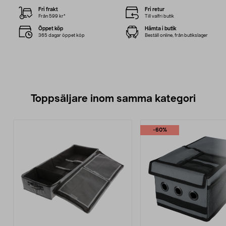
Fri frakt
Fri retur
Från 599 kr*
Till valfri butik
Öppet köp
Hämta i butik
365 dagar öppet köp
Beställ online, från butikslager
Toppsäljare inom samma kategori
-60%