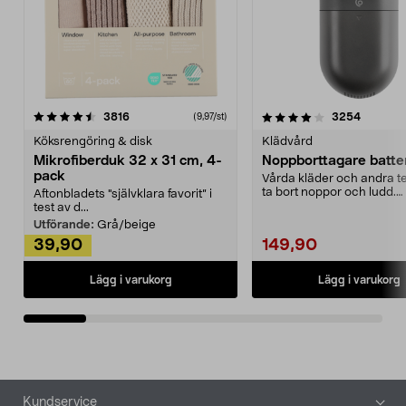
4.0av 5 stjärnor
recensioner
4.5av 5 stjärnor
recensio
3816
3254
(9,97/st)
Köksrengöring & disk
Klädvård
Mikrofiberduk 32 x 31 cm, 4-
Noppborttagare batter
pack
Vårda kläder och andra tex
ta bort noppor och ludd.
Aftonbladets "självklara favorit” i
Noppborttagaren fräs...
test av d...
Utförande:
Grå/beige
39,90
149,90
Lägg i varukorg
Lägg i varukorg
Sidfot
Kundservice