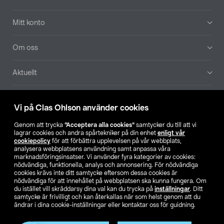
Mitt konto
Om oss
Aktuellt
Våra bolag
Vi på Clas Ohlson använder cookies
Hitta butik
Genom att trycka
”Acceptera alla cookies”
samtycker du till att vi
lagrar cookies och andra spårtekniker på din enhet
enligt vår
cookiepolicy
för att förbättra upplevelsen på vår webbplats,
SE
NO
FI
analysera webbplatsens användning samt anpassa våra
marknadsföringsinsatser. Vi använder fyra kategorier av cookies:
nödvändiga, funktionella, analys och annonsering. För nödvändiga
cookies krävs inte ditt samtycke eftersom dessa cookies är
nödvändiga för att innehållet på webbplatsen ska kunna fungera. Om
du istället vill skräddarsy dina val kan du trycka på
inställningar
. Ditt
samtycke är frivilligt och kan återkallas när som helst genom att du
ändrar i dina cookie-inställningar eller kontaktar oss för guidning.
Köpvillkor
Privacy statement
Klubbvillkor
För företag
Ändra till priser exklusive moms