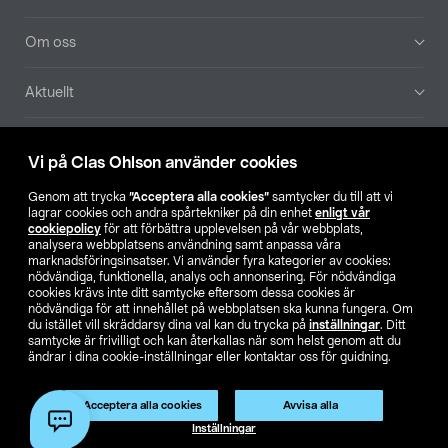
Om oss
Aktuellt
Våra bolag
Vi på Clas Ohlson använder cookies
Hitta butik
Genom att trycka
”Acceptera alla cookies”
samtycker du till att vi
lagrar cookies och andra spårtekniker på din enhet
enligt vår
cookiepolicy
för att förbättra upplevelsen på vår webbplats,
SE
NO
FI
analysera webbplatsens användning samt anpassa våra
marknadsföringsinsatser. Vi använder fyra kategorier av cookies:
nödvändiga, funktionella, analys och annonsering. För nödvändiga
cookies krävs inte ditt samtycke eftersom dessa cookies är
nödvändiga för att innehållet på webbplatsen ska kunna fungera. Om
du istället vill skräddarsy dina val kan du trycka på
inställningar
. Ditt
samtycke är frivilligt och kan återkallas när som helst genom att du
ändrar i dina cookie-inställningar eller kontaktar oss för guidning.
Köpvillkor
Privacy statement
Klubbvillkor
För företag
Ändra till priser exklusive moms
Produkten har utgått
Acceptera alla cookies
Avvisa alla
Artikelnr:
51-1202
Inställningar