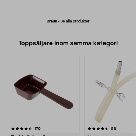
Braun
-
Se alla produkter
Toppsäljare inom samma kategori
4.5 av 5 stjärnor
recensioner
4.5 av 5 stjärnor
recensione
170
88