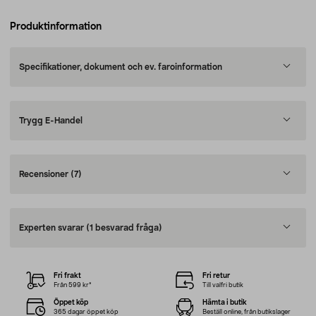
Produktinformation
Specifikationer, dokument och ev. faroinformation
Trygg E-Handel
Recensioner
(7)
Experten svarar
(1 besvarad fråga)
Fri frakt
Fri retur
Från 599 kr*
Till valfri butik
Öppet köp
Hämta i butik
365 dagar öppet köp
Beställ online, från butikslager