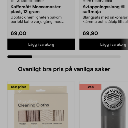
Te- & kaffetillbehör
Hem reservdelar
Kaffemått Moccamaster
Avtappningsslang till
plast, 12 gram
saftmaja
Upptäck hemligheten bakom
Slangsats med silikonslan
perfekt kaffe varje gång med
klämma och stålpip till sa
denna exklusiva doserings...
69,00
69,90
Lägg i varukorg
Lägg i varukorg
Ovanligt bra pris på vanliga saker
Kolla priset
-25%