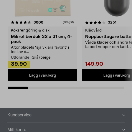
4.0av 5 stjärnor
recensioner
4.5av 5 stjärnor
recensio
3808
3251
(9,97/st)
Köksrengöring & disk
Klädvård
Mikrofiberduk 32 x 31 cm, 4-
Noppborttagare batter
pack
Vårda kläder och andra tex
ta bort noppor och ludd.
Aftonbladets "självklara favorit” i
Noppborttagaren fräs...
test av d...
Utförande:
Grå/beige
39,90
149,90
Lägg i varukorg
Lägg i varukorg
Sidfot
Kundservice
Mitt konto