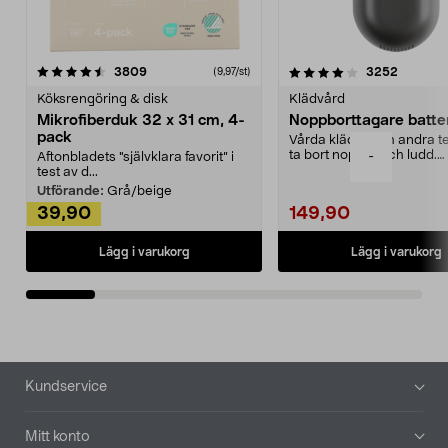
4.0av 5 stjärnor
recensioner
4.5av 5 stjärnor
recensio
3809
3252
(9,97/st)
Köksrengöring & disk
Klädvård
Mikrofiberduk 32 x 31 cm, 4-
Noppborttagare batter
pack
Vårda kläder och andra tex
ta bort noppor och ludd.
-
Aftonbladets "självklara favorit” i
Noppborttagaren fräs...
test av d...
Utförande:
Grå/beige
39,90
149,90
Lägg i varukorg
Lägg i varukorg
Sidfot
Kundservice
Mitt konto