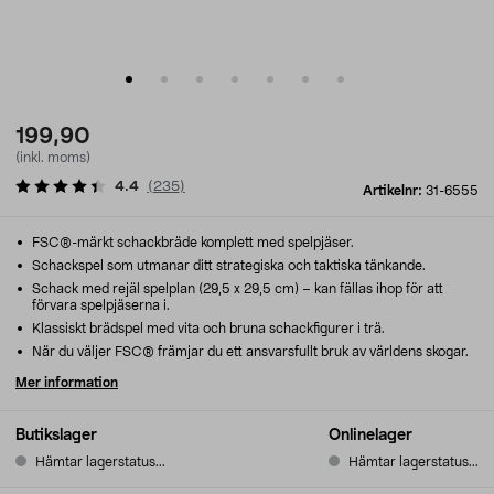
199,90
(inkl. moms)
4.4
(
235
)
Artikelnr:
31-6555
FSC®-märkt schackbräde komplett med spelpjäser.
Schackspel som utmanar ditt strategiska och taktiska tänkande.
Schack med rejäl spelplan (29,5 x 29,5 cm) – kan fällas ihop för att
förvara spelpjäserna i.
Klassiskt brädspel med vita och bruna schackfigurer i trä.
När du väljer FSC® främjar du ett ansvarsfullt bruk av världens skogar.
Mer information
Butikslager
Onlinelager
Hämtar lagerstatus...
Hämtar lagerstatus...