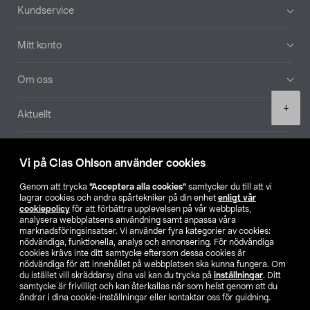
Sidfot
Kundservice
Mitt konto
Om oss
Product
+
Aktuellt
quantity
Våra bolag
Vi på Clas Ohlson använder cookies
Hitta butik
Genom att trycka
”Acceptera alla cookies”
samtycker du till att vi
lagrar cookies och andra spårtekniker på din enhet
enligt vår
cookiepolicy
för att förbättra upplevelsen på vår webbplats,
SE
NO
FI
analysera webbplatsens användning samt anpassa våra
marknadsföringsinsatser. Vi använder fyra kategorier av cookies:
nödvändiga, funktionella, analys och annonsering. För nödvändiga
cookies krävs inte ditt samtycke eftersom dessa cookies är
nödvändiga för att innehållet på webbplatsen ska kunna fungera. Om
du istället vill skräddarsy dina val kan du trycka på
inställningar
. Ditt
samtycke är frivilligt och kan återkallas när som helst genom att du
ändrar i dina cookie-inställningar eller kontaktar oss för guidning.
Köpvillkor
Privacy statement
Klubbvillkor
För företag