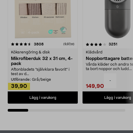
4.0av 5 stjärnor
recensioner
4.5av 5 stjärnor
recensio
3808
3251
(9,97/st)
Köksrengöring & disk
Klädvård
Mikrofiberduk 32 x 31 cm, 4-
Noppborttagare batter
pack
Vårda kläder och andra tex
ta bort noppor och ludd.
Aftonbladets "självklara favorit” i
Noppborttagaren fräs...
test av d...
Utförande:
Grå/beige
-
39,90
149,90
Lägg i varukorg
Lägg i varukorg