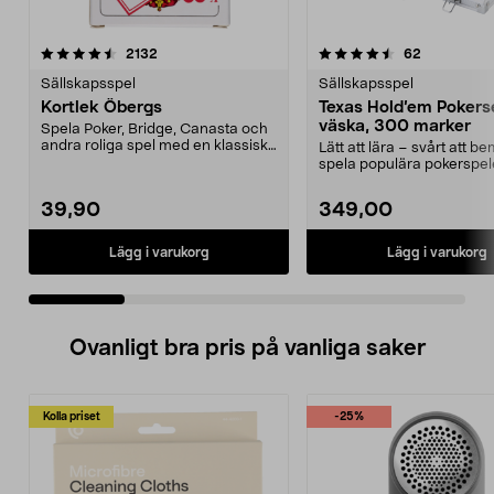
4.5 av 5 stjärnor
recensioner
recensione
2132
62
0.0 av 5 stjärnor
Sällskapsspel
Sällskapsspel
Kortlek Öbergs
Texas Hold’em Poker
väska, 300 marker
Spela Poker, Bridge, Canasta och
andra roliga spel med en klassisk
Lätt att lära – svårt att b
kortlek. Kort...
spela populära pokerspel
hemma. Texas Hold...
39,90
349,00
Lägg i varukorg
Lägg i varukorg
Ovanligt bra pris på vanliga saker
Kolla priset
-25%