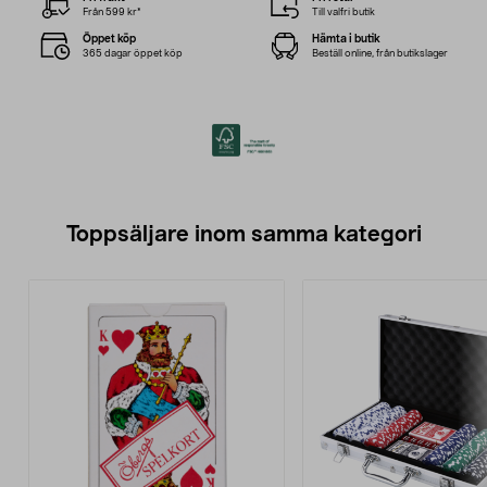
Från 599 kr*
Till valfri butik
Öppet köp
Hämta i butik
365 dagar öppet köp
Beställ online, från butikslager
Toppsäljare inom samma kategori