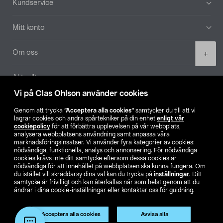
Kundservice
Mitt konto
Product
Om oss
+
quantity
Aktuellt
Vi på Clas Ohlson använder cookies
Våra bolag
Genom att trycka
”Acceptera alla cookies”
samtycker du till att vi
lagrar cookies och andra spårtekniker på din enhet
enligt vår
Hitta butik
cookiepolicy
för att förbättra upplevelsen på vår webbplats,
analysera webbplatsens användning samt anpassa våra
marknadsföringsinsatser. Vi använder fyra kategorier av cookies:
nödvändiga, funktionella, analys och annonsering. För nödvändiga
SE
NO
FI
cookies krävs inte ditt samtycke eftersom dessa cookies är
nödvändiga för att innehållet på webbplatsen ska kunna fungera. Om
du istället vill skräddarsy dina val kan du trycka på
inställningar
. Ditt
samtycke är frivilligt och kan återkallas när som helst genom att du
ändrar i dina cookie-inställningar eller kontaktar oss för guidning.
Acceptera alla cookies
Avvisa alla
Köpvillkor
Privacy statement
Klubbvillkor
För företag
Lägg i varukorg
(1)