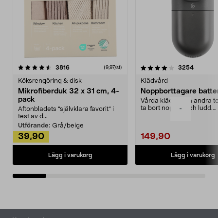
4.0av 5 stjärnor
recensioner
4.5av 5 stjärnor
recensio
3816
3254
(9,97/st)
Köksrengöring & disk
Klädvård
Mikrofiberduk 32 x 31 cm, 4-
Noppborttagare batter
pack
Vårda kläder och andra tex
ta bort noppor och ludd.
-
Aftonbladets "självklara favorit” i
Noppborttagaren fräs...
test av d...
Utförande:
Grå/beige
39,90
149,90
Lägg i varukorg
Lägg i varukorg
Sidfot