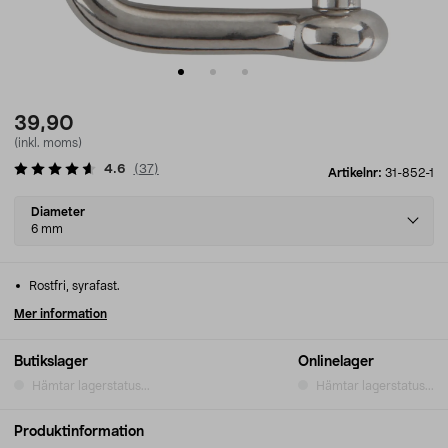
39,90
(inkl. moms)
4.6
(
37
)
Artikelnr:
31-852-1
Select
Diameter
variant
6 mm
Rostfri, syrafast.
Mer information
Butikslager
Onlinelager
Hämtar lagerstatus...
Hämtar lagerstatus...
Produktinformation