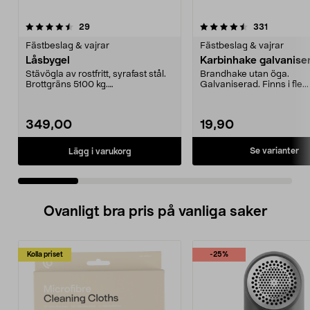
4.5 av 5 stjärnor
recensioner
4.5 av 5 stjärnor
recensione
29
331
Fästbeslag & vajrar
Fästbeslag & vajrar
Låsbygel
Karbinhake galvanise
Stävögla av rostfritt, syrafast stål.
Brandhake utan öga.
Brottgräns 5100 kg.
Galvaniserad. Finns i fle...
Försäkringsklass 3.
349,00
19,90
Se varianter
Lägg i varukorg
Ovanligt bra pris på vanliga saker
Kolla priset
-25%