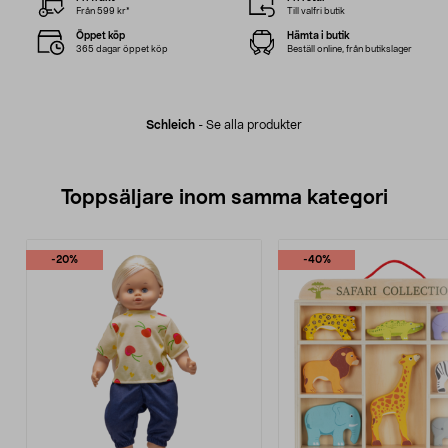
Från 599 kr*
Till valfri butik
Öppet köp
Hämta i butik
365 dagar öppet köp
Beställ online, från butikslager
Schleich
-
Se alla produkter
Toppsäljare inom samma kategori
-20%
-40%