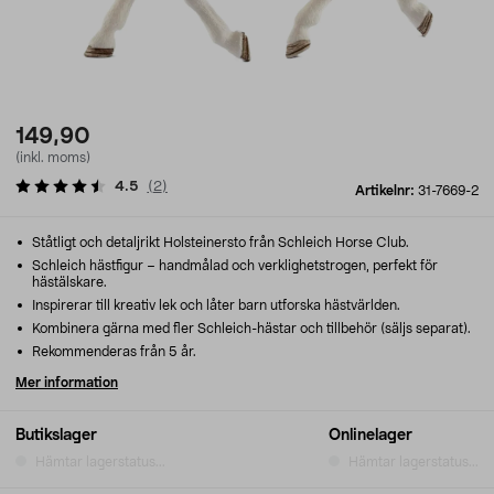
149,90
(inkl. moms)
4.5
(
2
)
Artikelnr:
31-7669-2
Ståtligt och detaljrikt Holsteinersto från Schleich Horse Club.
Schleich hästfigur – handmålad och verklighetstrogen, perfekt för
hästälskare.
Inspirerar till kreativ lek och låter barn utforska hästvärlden.
Kombinera gärna med fler Schleich-hästar och tillbehör (säljs separat).
Rekommenderas från 5 år.
Mer information
Butikslager
Onlinelager
Hämtar lagerstatus...
Hämtar lagerstatus...