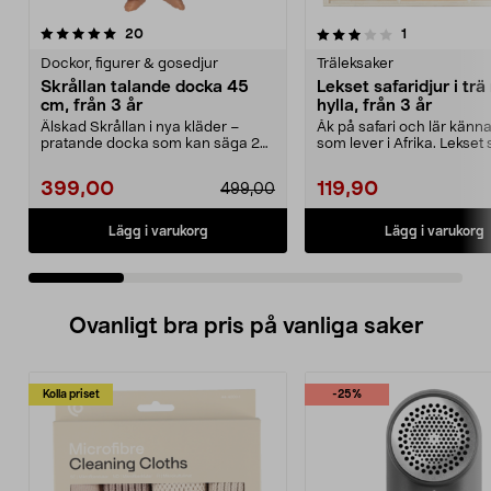
3.0 av 5 stjärnor
recensioner
4.5 av 5 stjärnor
recensioner
20
1
Dockor, figurer & gosedjur
Träleksaker
Skrållan talande docka 45
Lekset safaridjur i tr
cm, från 3 år
hylla, från 3 år
Älskad Skrållan i nya kläder –
Åk på safari och lär känn
pratande docka som kan säga 24
som lever i Afrika. Lekset 
meningar. Skrållan...
i trä – ...
399,00
119,90
499,00
Lägg i varukorg
Lägg i varukorg
Ovanligt bra pris på vanliga saker
Kolla priset
-25%