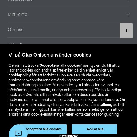
Mitt konto
Product
Om oss
+
quantity
Aktuellt
Vi på Clas Ohlson använder cookies
Våra bolag
Genom att trycka
”Acceptera alla cookies”
samtycker du till att vi
lagrar cookies och andra spårtekniker på din enhet
enligt vår
Hitta butik
cookiepolicy
för att förbättra upplevelsen på vår webbplats,
analysera webbplatsens användning samt anpassa våra
marknadsföringsinsatser. Vi använder fyra kategorier av cookies:
nödvändiga, funktionella, analys och annonsering. För nödvändiga
SE
NO
FI
cookies krävs inte ditt samtycke eftersom dessa cookies är
nödvändiga för att innehållet på webbplatsen ska kunna fungera. Om
du istället vill skräddarsy dina val kan du trycka på
inställningar
. Ditt
samtycke är frivilligt och kan återkallas när som helst genom att du
ändrar i dina cookie-inställningar eller kontaktar oss för guidning.
Acceptera alla cookies
Avvisa alla
Köpvillkor
Privacy statement
Klubbvillkor
För företag
Lägg i varukorg
(1)
Inställningar