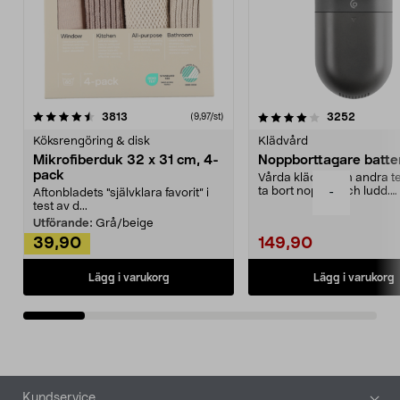
4.0av 5 stjärnor
recensioner
4.5av 5 stjärnor
recensio
3813
3252
(9,97/st)
Köksrengöring & disk
Klädvård
Mikrofiberduk 32 x 31 cm, 4-
Noppborttagare batter
pack
Vårda kläder och andra tex
ta bort noppor och ludd.
-
Aftonbladets "självklara favorit” i
Noppborttagaren fräs...
test av d...
Utförande:
Grå/beige
39,90
149,90
Lägg i varukorg
Lägg i varukorg
Sidfot
Kundservice