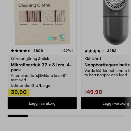
4.0av 5 stjärnor
recensioner
4.5av 5 stjärnor
recensio
3809
3252
(9,97/st)
Köksrengöring & disk
Klädvård
Mikrofiberduk 32 x 31 cm, 4-
Noppborttagare batter
pack
Vårda kläder och andra tex
ta bort noppor och ludd.
Aftonbladets "självklara favorit” i
Noppborttagaren fräs...
test av d...
Utförande:
Grå/beige
39,90
149,90
Lägg i varukorg
Lägg i varukorg