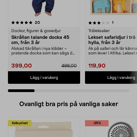
3.0 av 5 stjärnor
recensioner
5.0 av 5 stjärnor
recensioner
20
1
Dockor, figurer & gosedjur
Träleksaker
Skrållan talande docka 45
Lekset safaridjur i tr
cm, från 3 år
hylla, från 3 år
Älskad Skrållan i nya kläder –
Åk på safari och lär känn
pratande docka som kan säga 24
som lever i Afrika. Lekset 
meningar. Skrållan...
i trä – ...
399,00
119,90
499,00
Lägg i varukorg
Lägg i varukorg
Ovanligt bra pris på vanliga saker
Kolla priset
-25%