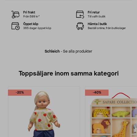
Fri frakt
Fri retur
Från 599 kr*
Till valfri butik
Öppet köp
Hämta i butik
365 dagar öppet köp
Beställ online, från butikslager
Schleich
-
Se alla produkter
Toppsäljare inom samma kategori
-20%
-40%