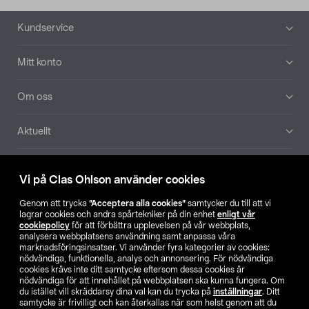
Sidfot
Kundservice
Mitt konto
Om oss
Aktuellt
Våra bolag
Vi på Clas Ohlson använder cookies
Hitta butik
Genom att trycka
”Acceptera alla cookies”
samtycker du till att vi
lagrar cookies och andra spårtekniker på din enhet
enligt vår
cookiepolicy
för att förbättra upplevelsen på vår webbplats,
SE
NO
FI
analysera webbplatsens användning samt anpassa våra
marknadsföringsinsatser. Vi använder fyra kategorier av cookies:
nödvändiga, funktionella, analys och annonsering. För nödvändiga
cookies krävs inte ditt samtycke eftersom dessa cookies är
nödvändiga för att innehållet på webbplatsen ska kunna fungera. Om
du istället vill skräddarsy dina val kan du trycka på
inställningar
. Ditt
samtycke är frivilligt och kan återkallas när som helst genom att du