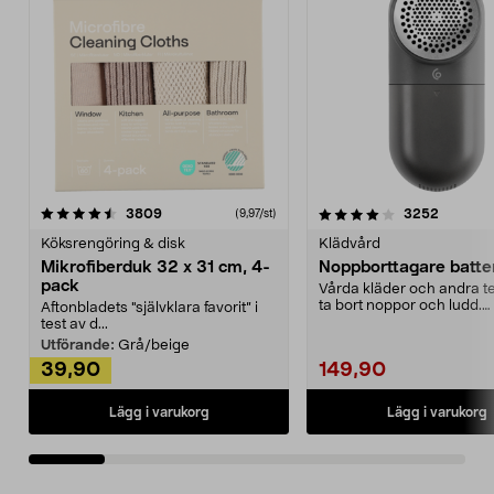
4.0av 5 stjärnor
recensioner
4.5av 5 stjärnor
recensio
3809
3252
(9,97/st)
Köksrengöring & disk
Klädvård
Mikrofiberduk 32 x 31 cm, 4-
Noppborttagare batter
pack
Vårda kläder och andra tex
ta bort noppor och ludd.
Aftonbladets "självklara favorit” i
Noppborttagaren fräs...
test av d...
Utförande:
Grå/beige
39,90
149,90
Lägg i varukorg
Lägg i varukorg