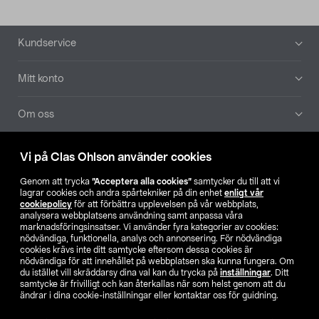
Sidfot
Kundservice
Mitt konto
Om oss
Aktuellt
Vi på Clas Ohlson använder cookies
Genom att trycka
”Acceptera alla cookies”
samtycker du till att vi
Våra bolag
lagrar cookies och andra spårtekniker på din enhet
enligt vår
cookiepolicy
för att förbättra upplevelsen på vår webbplats,
analysera webbplatsens användning samt anpassa våra
Hitta butik
marknadsföringsinsatser. Vi använder fyra kategorier av cookies:
nödvändiga, funktionella, analys och annonsering. För nödvändiga
cookies krävs inte ditt samtycke eftersom dessa cookies är
SE
NO
FI
nödvändiga för att innehållet på webbplatsen ska kunna fungera. Om
du istället vill skräddarsy dina val kan du trycka på
inställningar
. Ditt
samtycke är frivilligt och kan återkallas när som helst genom att du
ändrar i dina cookie-inställningar eller kontaktar oss för guidning.