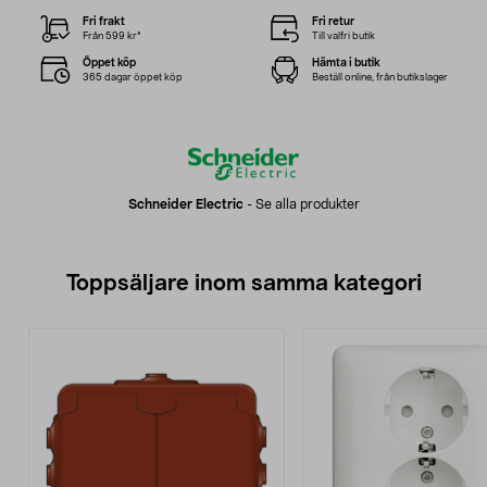
Fri frakt
Fri retur
Från 599 kr*
Till valfri butik
Öppet köp
Hämta i butik
365 dagar öppet köp
Beställ online, från butikslager
Schneider Electric
-
Se alla produkter
Toppsäljare inom samma kategori