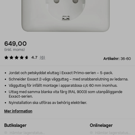
649,00
(inkl. moms)
4.7
(
6
)
Artikelnr:
36-60
Jordat och petskyddat eluttag i Exxact Primo-serien – 5-pack.
Schneider Exxact 2-vägs vägguttag – med snabbanslutning av ledarna.
Vägguttag för infällt montage i apparatdosa c/c 60 mm inomhus.
Uttag med samma blanka vita färg (RAL 9003) som utanpåliggande
Exxact-serien.
Nyinstallation ska utföras av behörig elektriker.
Mer information
Butikslager
Onlinelager
Hämtar lagerstatus...
Hämtar lagerstatus...