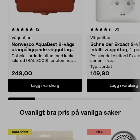
4.5 av 5 stjärnor
recensioner
4.0 av 5 stjärnor
recensione
12
39
Vägguttag
Vägguttag
Norwesco AquaBest 2-vägs
Schneider Exxact 2-v
utanpåliggande vägguttag
infällt vägguttag, 1-p
IP44
Dubbla, jordade uttag med lucka –
Petskyddat eluttag i Exxa
faluröd (RAL 3009) för utomhus.
serien – vä...
Norwesco AquaB...
Typ:
Jordat
249,00
149,90
Lägg i varukorg
Lägg i varukorg
Ovanligt bra pris på vanliga saker
Kolla priset
-25%