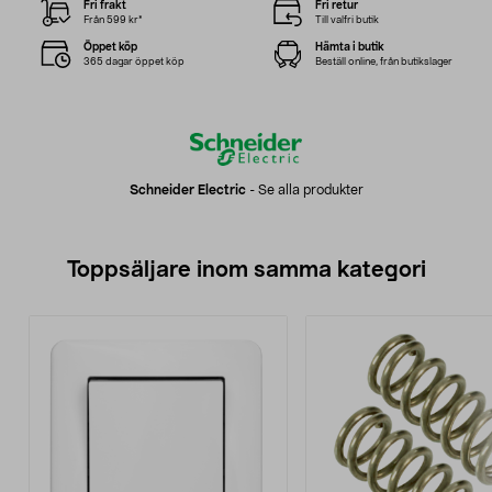
Fri frakt
Fri retur
Från 599 kr*
Till valfri butik
Öppet köp
Hämta i butik
365 dagar öppet köp
Beställ online, från butikslager
Schneider Electric
-
Se alla produkter
Toppsäljare inom samma kategori