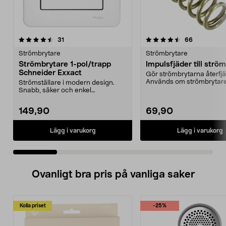
4.5 av 5 stjärnor
recensioner
4.5 av 5 stjärnor
recensione
31
66
Strömbrytare
Strömbrytare
Strömbrytare 1-pol/trapp
Impulsfjäder till strö
Schneider Exxact
Gör strömbrytarna återfj
Används om strömbrytar
Strömställare i modern design.
styra t.ex. en dos...
Snabb, säker och enkel
installation.
149,90
69,90
Lägg i varukorg
Lägg i varukorg
Ovanligt bra pris på vanliga saker
Kolla priset
-25%