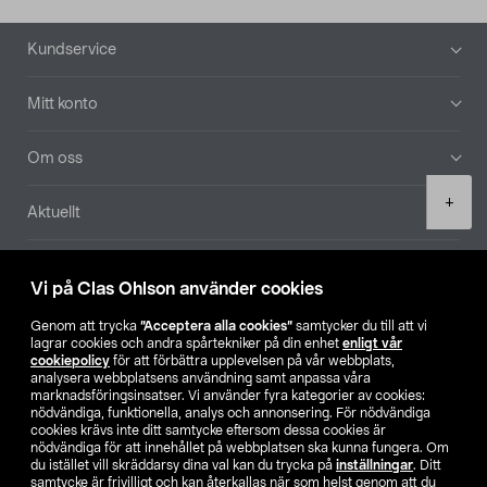
Sidfot
Kundservice
Mitt konto
Om oss
Product
+
Aktuellt
quantity
Våra bolag
Vi på Clas Ohlson använder cookies
Hitta butik
Genom att trycka
”Acceptera alla cookies”
samtycker du till att vi
lagrar cookies och andra spårtekniker på din enhet
enligt vår
cookiepolicy
för att förbättra upplevelsen på vår webbplats,
SE
NO
FI
analysera webbplatsens användning samt anpassa våra
marknadsföringsinsatser. Vi använder fyra kategorier av cookies:
nödvändiga, funktionella, analys och annonsering. För nödvändiga
cookies krävs inte ditt samtycke eftersom dessa cookies är
nödvändiga för att innehållet på webbplatsen ska kunna fungera. Om
du istället vill skräddarsy dina val kan du trycka på
inställningar
. Ditt
samtycke är frivilligt och kan återkallas när som helst genom att du