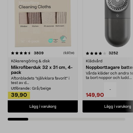
4.0av 5 stjärnor
recensioner
4.5av 5 stjärnor
recensio
3809
3252
(9,97/st)
Köksrengöring & disk
Klädvård
Mikrofiberduk 32 x 31 cm, 4-
Noppborttagare batter
pack
Vårda kläder och andra tex
ta bort noppor och ludd.
Aftonbladets "självklara favorit” i
Noppborttagaren fräs...
test av d...
Utförande:
Grå/beige
-
39,90
149,90
Lägg i varukorg
Lägg i varukorg