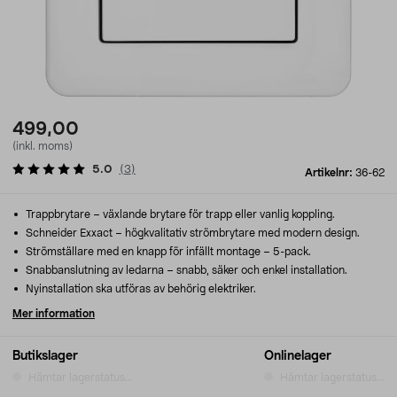
499,00
(inkl. moms)
5.0
(
3
)
Artikelnr:
36-62
Trappbrytare – växlande brytare för trapp eller vanlig koppling.
Schneider Exxact – högkvalitativ strömbrytare med modern design.
Strömställare med en knapp för infällt montage – 5-pack.
Snabbanslutning av ledarna – snabb, säker och enkel installation.
Nyinstallation ska utföras av behörig elektriker.
Mer information
Butikslager
Onlinelager
Hämtar lagerstatus...
Hämtar lagerstatus...