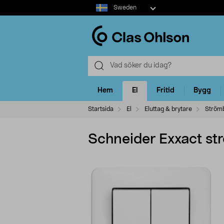
Select
Sweden
market
Hem
El
Fritid
Bygg
Startsida
El
Eluttag & brytare
Strömb
Schneider Exxact str