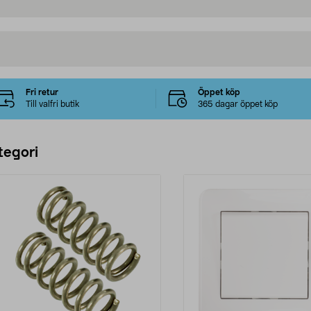
Fri retur
Öppet köp
Till valfri butik
365 dagar öppet köp
tegori