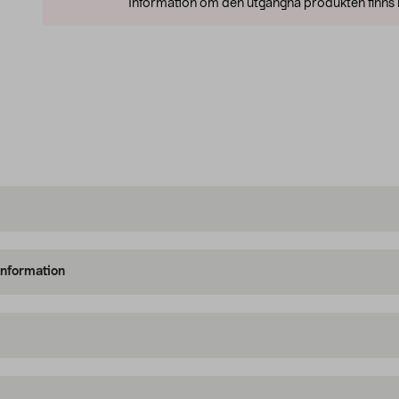
Information om den utgångna produkten finns l
information