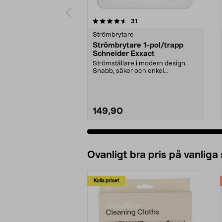
5 av 5 stjärnor
4.5 av 5 stjärnor
recensioner
31
Strömbrytare
Strömbrytare 1-pol/trapp
Schneider Exxact
Strömställare i modern design.
Snabb, säker och enkel
installation.
149,90
Ovanligt bra pris på vanliga
Kolla priset