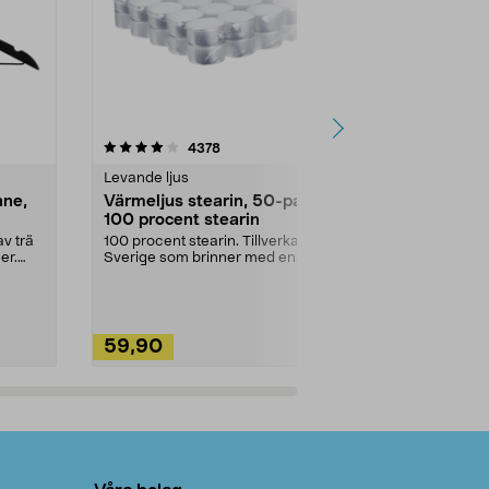
4.5av 5 stjärnor
recensioner
4.5
4378
2
Levande ljus
Rengöringsm
nne,
Värmeljus stearin, 50-pack,
Bikarbonat
100 procent stearin
Ett allsidigt 
städning och 
v trä
100 procent stearin. Tillverkade i
ute. Städa med
er.
Sverige som brinner med en
vacker och sotfri ...
59,90
49,90
Lägg i varukorg
Lägg