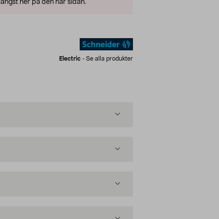
ängst ner på den här sidan.
Electric
-
Se alla produkter