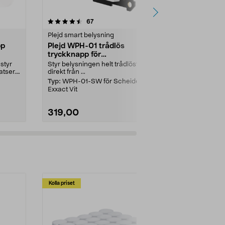
4.5 av 5 stjärnor
recensioner
4.5
67
6
Plejd smart belysning
Strömbrytare
pp
Plejd WPH-01 trådlös
Strömbrytar
tryckknapp för
Schneider 
fjärrströmbrytare
 styr
Styr belysningen helt trådlöst –
1-polig trapps
atser.
direkt från ...
en lampa fr...
Typ:
WPH-01-SW för Scheider
Färg:
Vit
Exxact Vit
319,00
239,00
Kolla priset
Multibuy