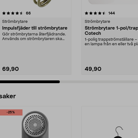
4.5 av 5 stjärnor
recensioner
4.5 av 5 stjärnor
recensioner
66
144
Strömbrytare
Strömbrytare
Impulsfjäder till strömbrytare
Strömbrytare 1-pol/tra
Cotech
Gör strömbrytarna återfjädrande.
Används om strömbrytaren ska
1-polig trappströmställare –
styra t.ex. en dos...
en lampa från en eller två pl
Strömbryta...
69,90
49,90
 saker
-25%