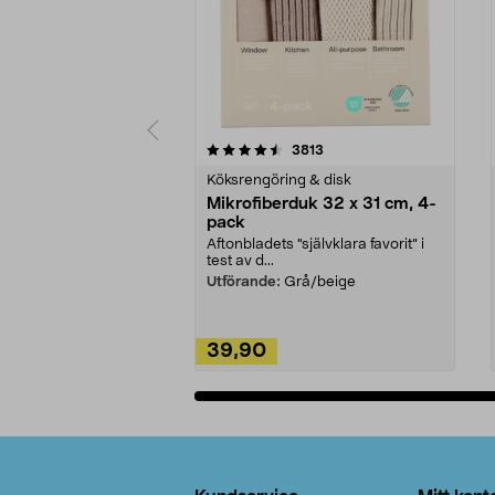
5av 5 stjärnor
4.0av 5 stjärnor
recensioner
3813
Köksrengöring & disk
Mikrofiberduk 32 x 31 cm, 4-
pack
Aftonbladets "självklara favorit” i
test av d...
Utförande:
Grå/beige
39,90
Lägg i varukorg
Sidfot