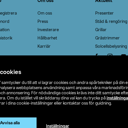
o
Om oss
Aktuellt
egistrera
Om oss
Presenter
enord
Press
Städ & rengöring
ation
Investerare
Grillar
istorik
Hållbarhet
Grästrimmer
Karriär
Solcellsbelysning
 cookies
”
samtycker du till att vi lagrar cookies och andra spårtekniker på din 
analysera webbplatsens användning samt anpassa våra marknadsförings
 och annonsering. För nödvändiga cookies krävs inte ditt samtycke ef
a. Om du istället vill skräddarsy dina val kan du trycka på
inställninga
r i dina cookie-inställningar eller kontaktar oss för guidning.
s Ohlson
Köpvillkor
Privacy statement
Klubbvillkor
H
Ändra till priser exklusive moms
Avvisa alla
Inställningar