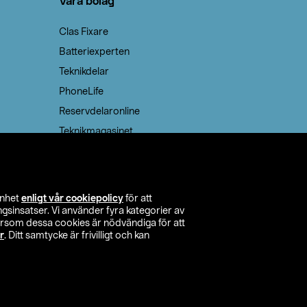
Våra bolag
Clas Fixare
Batteriexperten
Teknikdelar
PhoneLife
Reservdelaronline
Teknikmagasinet
enhet
enligt vår cookiepolicy
för att
insatser. Vi använder fyra kategorier av
tersom dessa cookies är nödvändiga för att
r
. Ditt samtycke är frivilligt och kan
itta butik