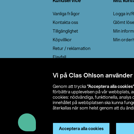
Kundservice
Mitt kont
Vanliga frågor
Logga in/R
Kontakta oss
Glömt lös
Tillgänglighet
Min inform
Köpvillkor
Min orderh
Retur / reklamation
Elavfall
Cookie policy
Leveransalternativ
Vi på Clas Ohlson använder
Genom att trycka
”Acceptera alla cookies
förbättra upplevelsen på vår webbplats, 
cookies: nödvändiga, funktionella, analys
innehållet på webbplatsen ska kunna funger
återkallas när som helst genom att du ändra
© 2026 Cla
Acceptera alla cookies