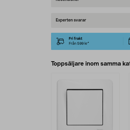
Experten svarar
Fri frakt
Från 599 kr*
Toppsäljare inom samma ka