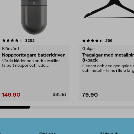
4.5av 5 stjärnor
recensioner
4.0av 5 stjärnor
recensioner
3252
256
Klädvård
Galgar
Noppborttagare batteridriven
Trägalgar med metallpi
8-pack
Vårda kläder och andra textilier –
ta bort noppor och ludd.
Elegant och gedigen galge a
Noppborttagaren fräs...
och metall – finns i flera färg
Galge med sv...
149,90
79,90
199,90
Lägg i varukorg
Lägg i varukorg