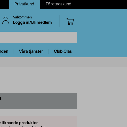
Privatkund
Företagskund
Välkommen
Logga in/Bli medlem
nden
Våra tjänster
Club Clas
t
er
liknande produkter.