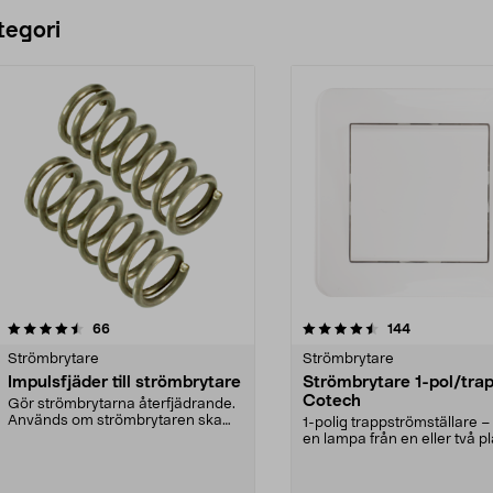
tegori
4.5 av 5 stjärnor
recensioner
4.5 av 5 stjärnor
recensioner
66
144
Strömbrytare
Strömbrytare
Impulsfjäder till strömbrytare
Strömbrytare 1-pol/tra
Cotech
Gör strömbrytarna återfjädrande.
Används om strömbrytaren ska
1-polig trappströmställare –
styra t.ex. en dos...
en lampa från en eller två pl
Strömbryta...