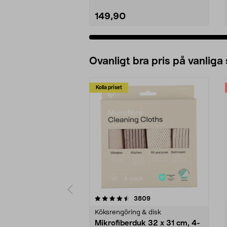
149,90
Ovanligt bra pris på vanliga
Kolla priset
5av 5 stjärnor
4.0av 5 stjärnor
recensioner
3809
Köksrengöring & disk
Mikrofiberduk 32 x 31 cm, 4-