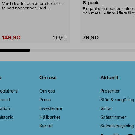
8-pack
Vårda kläder och andra textilier –
ta bort noppor och ludd.
Elegant och gedigen galge a
Noppborttagaren fräs...
och metall – finns i flera färg
Galge med sv...
149,90
79,90
199,90
Lägg i varukorg
Lägg i varukorg
o
Om oss
Aktuellt
egistrera
Om oss
Presenter
enord
Press
Städ & rengöring
ation
Investerare
Grillar
istorik
Hållbarhet
Grästrimmer
Karriär
Solcellsbelysning