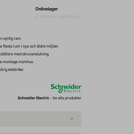
Onlinelager
Hämtar lagerstatus...
 synlig ram.
 flesta rum i nya och äldre miljöer.
mställare med skruvanslutning.
de montage inomhus.
örig elektriker.
Schneider Electric
-
Se alla produkter