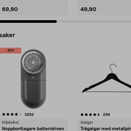
69,90
49,90
 saker
-25%
4.5av 5 stjärnor
recensioner
4.0av 5 stjärnor
recensioner
3252
256
Klädvård
Galgar
Noppborttagare batteridriven
Trägalgar med metallpi