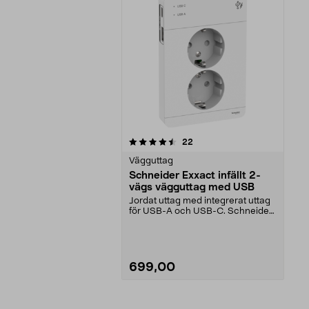
5av 5 stjärnor
recensioner
22
Vägguttag
Schneider Exxact infällt 2-
vägs vägguttag med USB
Jordat uttag med integrerat uttag
för USB-A och USB-C. Schneider
Exxact väggutta...
699,00