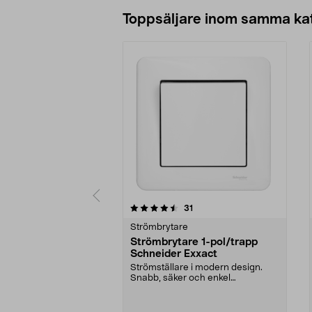
Lägg i varukorg
Toppsäljare inom samma ka
5 av 5 stjärnor
4.5 av 5 stjärnor
recensioner
31
Strömbrytare
Strömbrytare 1-pol/trapp
Schneider Exxact
Strömställare i modern design.
Snabb, säker och enkel
installation.