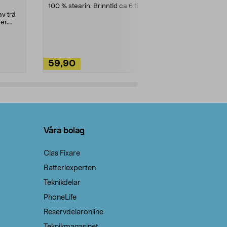
100 % stearin. Brinntid ca 6 tim.
Ett allsidigt 
städning och 
v trä
ute. Städa med
er.
59,90
49,90
Lägg i varukorg
Lägg
Våra bolag
Clas Fixare
Batteriexperten
Teknikdelar
PhoneLife
Reservdelaronline
Teknikmagasinet