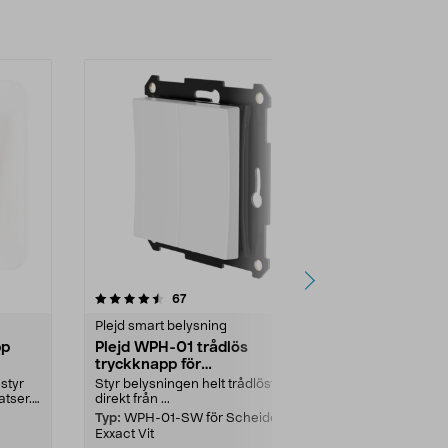
4.5 av 5 stjärnor
recensioner
4.5
67
6
Plejd smart belysning
Strömbrytare
pp
Plejd WPH-01 trådlös
Strömbrytar
tryckknapp för
Schneider 
fjärrströmbrytare
 styr
Styr belysningen helt trådlöst –
1-polig trapps
atser.
direkt från ...
en lampa fr...
Typ:
WPH-01-SW för Scheider
Färg:
Vit
Exxact Vit