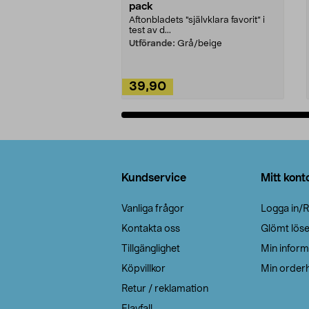
pack
Aftonbladets "självklara favorit” i
test av d...
Utförande:
Grå/beige
39,90
Lägg i varukorg
Sidfot
Kundservice
Mitt kont
Vanliga frågor
Logga in/R
Kontakta oss
Glömt lös
Tillgänglighet
Min inform
Köpvillkor
Min orderh
Retur / reklamation
Elavfall