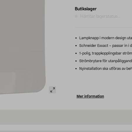
Butikslager
Hämtar lagerstatus...
Lampknapp i modern design utan
Schneider Exxact – passar in i de
1-polig, trappkopplingsbar strö
Strömbrytare för utanpåliggan
Nyinstallation ska utföras av beh
Mer information