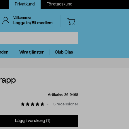
Privatkund
Företagskund
Välkommen
Logga in/Bli medlem
nden
Våra tjänster
Club Clas
rapp
Artikelnr:
36-9468
5
recensioner
Lägg i varukorg
(1)