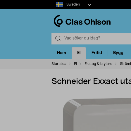
Select
Sweden
market
Hem
El
Fritid
Bygg
Startsida
El
Eluttag & brytare
Strömb
Schneider Exxact ut