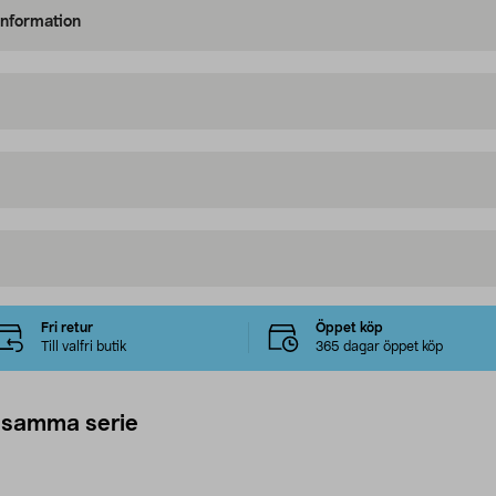
information
Fri retur
Öppet köp
Till valfri butik
365 dagar öppet köp
 samma serie