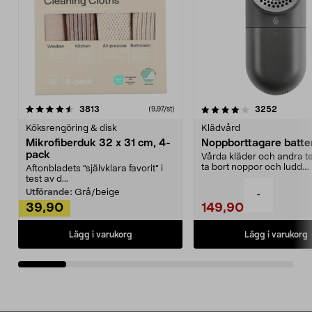
4.0av 5 stjärnor
recensioner
4.5av 5 stjärnor
recensio
3813
3252
(9,97/st)
Köksrengöring & disk
Klädvård
Mikrofiberduk 32 x 31 cm, 4-
Noppborttagare batter
pack
Vårda kläder och andra tex
ta bort noppor och ludd.
Aftonbladets "självklara favorit” i
Noppborttagaren fräs...
test av d...
Utförande:
Grå/beige
-
39,90
149,90
Lägg i varukorg
Lägg i varukorg