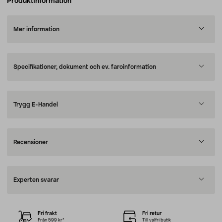
Produktinformation
Mer information
Specifikationer, dokument och ev. faroinformation
Trygg E-Handel
Recensioner
Experten svarar
Fri frakt
Fri retur
Från 599 kr*
Till valfri butik