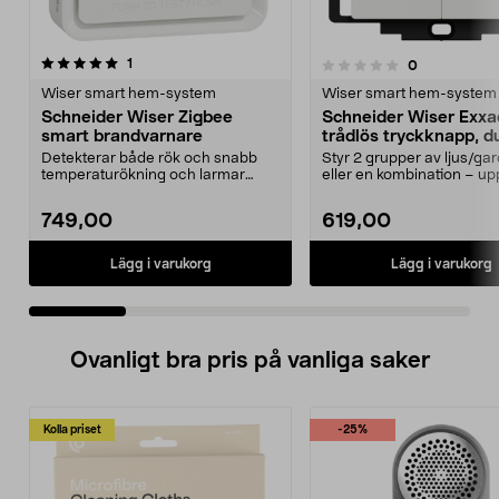
recensioner
1
recensioner
0
0.0 av 5 stjärnor
0.0 av 5 stjärnor
Wiser smart hem-system
Wiser smart hem-system
Schneider Wiser Zigbee
Schneider Wiser Exxa
smart brandvarnare
trådlös tryckknapp, d
Detekterar både rök och snabb
Styr 2 grupper av ljus/gar
temperaturökning och larmar
eller en kombination – upp 
även via app. Schneide...
Wiser-scenarie...
749,00
619,00
Lägg i varukorg
Lägg i varukorg
Ovanligt bra pris på vanliga saker
Kolla priset
-25%