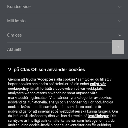
Sidfot
Kundservice
Mitt konto
Om oss
Product
+
Aktuellt
quantity
Våra bolag
Vi på Clas Ohlson använder cookies
Hitta butik
Genom att trycka
”Acceptera alla cookies”
samtycker du till att vi
lagrar cookies och andra spårtekniker på din enhet
enligt vår
cookiepolicy
för att förbättra upplevelsen på vår webbplats,
SE
NO
FI
analysera webbplatsens användning samt anpassa våra
marknadsföringsinsatser. Vi använder fyra kategorier av cookies:
nödvändiga, funktionella, analys och annonsering. För nödvändiga
cookies krävs inte ditt samtycke eftersom dessa cookies är
nödvändiga för att innehållet på webbplatsen ska kunna fungera. Om
du istället vill skräddarsy dina val kan du trycka på
inställningar
. Ditt
samtycke är frivilligt och kan återkallas när som helst genom att du
ändrar i dina cookie-inställningar eller kontaktar oss för guidning.