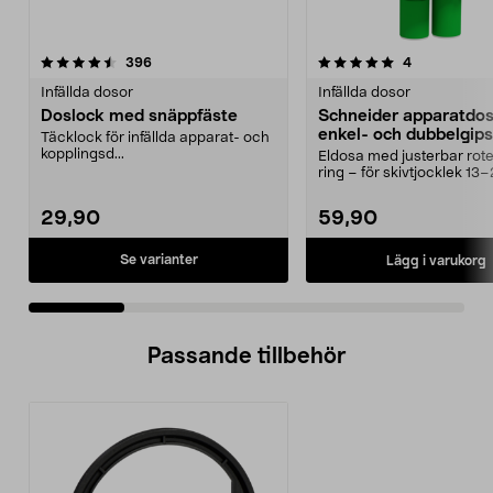
5.0 av 5 stjärnor
recensioner
4.5 av 5 stjärnor
recensioner
396
4
Infällda dosor
Infällda dosor
Doslock med snäppfäste
Schneider apparatdos
enkel- och dubbelgips
Täcklock för infällda apparat- och
kopplingsd...
Eldosa med justerbar rot
ring – för skivtjocklek 1
Schneider Multi...
29,90
59,90
Se varianter
Lägg i varukorg
Passande tillbehör