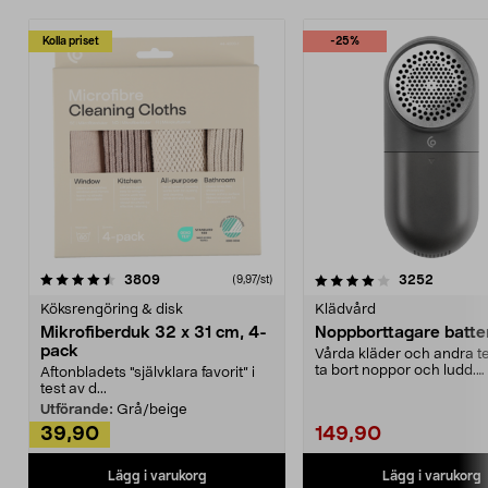
Kolla priset
-25%
4.0av 5 stjärnor
recensioner
4.5av 5 stjärnor
recensio
3809
3252
(9,97/st)
Köksrengöring & disk
Klädvård
Mikrofiberduk 32 x 31 cm, 4-
Noppborttagare batter
pack
Vårda kläder och andra tex
ta bort noppor och ludd.
Aftonbladets "självklara favorit” i
Noppborttagaren fräs...
test av d...
Utförande:
Grå/beige
39,90
149,90
Lägg i varukorg
Lägg i varukorg