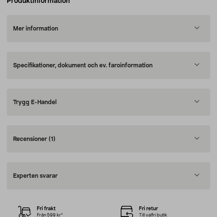
Produktinformation
Mer information
Specifikationer, dokument och ev. faroinformation
Trygg E-Handel
Recensioner
(1)
Experten svarar
Fri frakt
Fri retur
Från 599 kr*
Till valfri butik