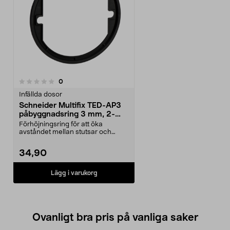
recensioner
0
Infällda dosor
Schneider Multifix TED-AP3
påbyggnadsring 3 mm, 2-
pack
Förhöjningsring för att öka
avståndet mellan stutsar och
dosans framkant. Schnei...
34,90
Lägg i varukorg
Ovanligt bra pris på vanliga saker