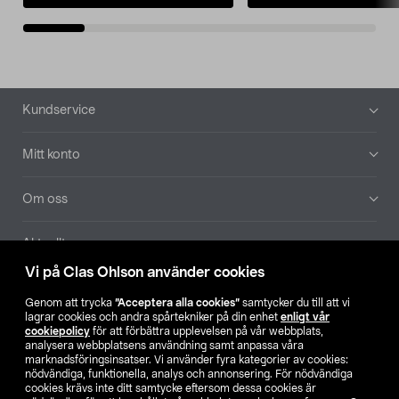
Sidfot
Kundservice
Mitt konto
Om oss
Aktuellt
Vi på Clas Ohlson använder cookies
Våra bolag
Genom att trycka
”Acceptera alla cookies”
samtycker du till att vi
lagrar cookies och andra spårtekniker på din enhet
enligt vår
Hitta butik
cookiepolicy
för att förbättra upplevelsen på vår webbplats,
analysera webbplatsens användning samt anpassa våra
marknadsföringsinsatser. Vi använder fyra kategorier av cookies:
nödvändiga, funktionella, analys och annonsering. För nödvändiga
SE
NO
FI
cookies krävs inte ditt samtycke eftersom dessa cookies är