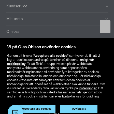
Sidfot
Kundservice
Mitt konto
Product
+
quantity
Om oss
Aktuellt
Vi på Clas Ohlson använder cookies
Genom att trycka
”Acceptera alla cookies”
samtycker du till att vi
Våra bolag
lagrar cookies och andra spårtekniker på din enhet
enligt vår
cookiepolicy
för att förbättra upplevelsen på vår webbplats,
analysera webbplatsens användning samt anpassa våra
Hitta butik
marknadsföringsinsatser. Vi använder fyra kategorier av cookies:
nödvändiga, funktionella, analys och annonsering. För nödvändiga
cookies krävs inte ditt samtycke eftersom dessa cookies är
SE
NO
FI
nödvändiga för att innehållet på webbplatsen ska kunna fungera. Om
du istället vill skräddarsy dina val kan du trycka på
inställningar
. Ditt
samtycke är frivilligt och kan återkallas när som helst genom att du
ändrar i dina cookie-inställningar eller kontaktar oss för guidning.
Acceptera alla cookies
Avvisa alla
Lägg i varukorg
(1)