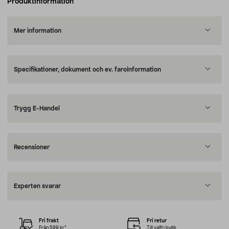
Produktinformation
Mer information
Specifikationer, dokument och ev. faroinformation
Trygg E-Handel
Recensioner
Experten svarar
Fri frakt
Fri retur
Från 599 kr*
Till valfri butik