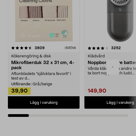
4.0av 5 stjärnor
recensioner
4.5av 5 stjärnor
recensio
3809
3252
(9,97/st)
Köksrengöring & disk
Klädvård
Mikrofiberduk 32 x 31 cm, 4-
Noppborttagare batter
-
pack
Vårda kläder och andra tex
ta bort noppor och ludd.
Aftonbladets "självklara favorit” i
Noppborttagaren fräs...
test av d...
Utförande:
Grå/beige
39,90
149,90
Lägg i varukorg
Lägg i varukorg