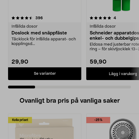
5.0 av 5 stjärnor
recensioner
4.5 av 5 stjärnor
recensioner
396
4
Infällda dosor
Infällda dosor
Doslock med snäppfäste
Schneider apparatdos
enkel- och dubbelgips
Täcklock för infällda apparat- och
kopplingsd...
Eldosa med justerbar rot
ring – för skivtjocklek 1
Schneider Multi...
29,90
59,90
Se varianter
Lägg i varukorg
Ovanligt bra pris på vanliga saker
Kolla priset
-25%